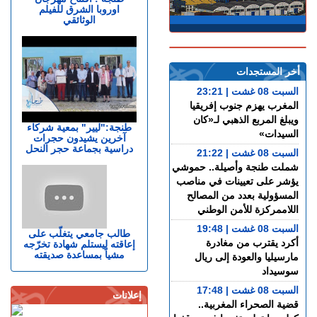
اوروبا الشرق للفيلم
الوثائقي
أخر المستجدات
السبت 08 غشت | 23:21
المغرب يهزم جنوب إفريقيا
ويبلغ المربع الذهبي لـ«كان
طنجة:"ليير" بمعية شركاء
السيدات»
آخرين يشيدون حجرات
دراسية بجماعة حجر النحل
السبت 08 غشت | 21:22
شملت طنجة وأصيلة.. حموشي
يؤشر على تعيينات في مناصب
المسؤولية بعدد من المصالح
اللاممركزة للأمن الوطني
السبت 08 غشت | 19:48
طالب جامعي يتغلّب على
أكرد يقترب من مغادرة
إعاقته ليستلم شهادة تخرّجه
مشياً بمساعدة صديقته
مارسيليا والعودة إلى ريال
سوسيداد
السبت 08 غشت | 17:48
إعلانات
قضية الصحراء المغربية..