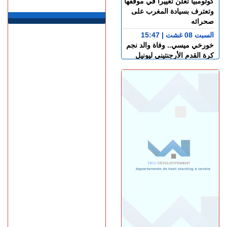
كولومبيا تعلن تغييرا في موقفها
وتعترف بسيادة المغرب على
صحرائه
السبت 08 غشت | 15:47
خورخي ميسي.. وفاة والد نجم
كرة القدم الأرجنتيني ليونيل
ميسي عن عمر 68 عاما
السبت 08 غشت | 14:49
العرائـــش.. تصريحات
واتهامات زائفة تورط مرشحة
للهجرة السرية
السبت 08 غشت | 12:40
طنجة.. حادث مروع بطريق
أحرارين ينهي حياة سائق سيارة
أجرة ويصيب آخرين بجروح
السبت 08 غشت | 11:34
استطلاع رأي: 77.3% من
الإسبان يعتبرون المغرب "بلدا
عدوا"
الجمعة 07 غشت | 23:01
سوء تدبير.. وزارة النقل تتسبب