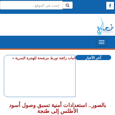
أخر الأخبار
العرائـــش.. تصريحات واتهامات زائفة تورط مرشحة للهجرة السرية
بالصور.. استعدادات أمنية تسبق وصول أسود
الأطلس إلى طنجة