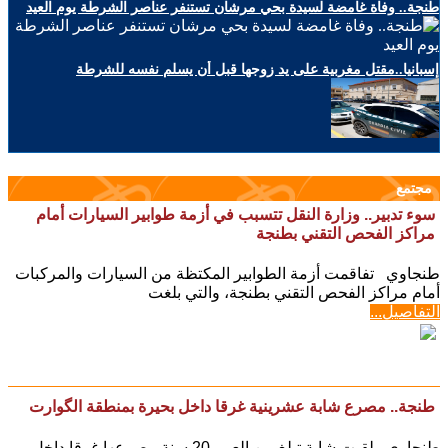
طنجة.. وفاة غامضة لسيدة بحي مرشان تستنفر عناصر الشرطة يوم العيد
إسبانيا..مقتل مغربية على يد زوجها قبل أن يسلم نفسه للشرطة
مجتمع
سوء تدبير.. وزارة النقل تتسبب في أزمة طوابير السيارات أمام
مراكز الفحص التقني بطنجة
طنجاوي تفاقمت أزمة الطوابير المكتظة من السيارات والمركبات
أمام مراكز الفحص التقني بطنجة، والتي بلغت
التفاصيل...
طنجة.. مصرع شابة عشرينية غرقا داخل بحيرة بمنطقة الگوارت