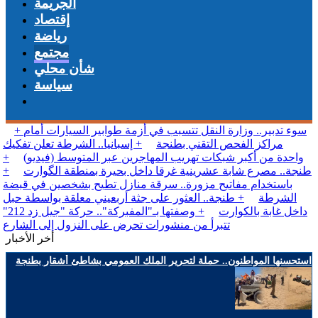
الجريمة
إقتصاد
رياضة
مجتمع
شأن محلي
سياسة
+ سوء تدبير.. وزارة النقل تتسبب في أزمة طوابير
السيارات أمام مراكز الفحص التقني بطنجة
+ إسبانيا..
الشرطة تعلن تفكيك واحدة من أكبر شبكات تهريب
المهاجرين عبر المتوسط (فيديو)
+ طنجة.. مصرع شابة
عشرينية غرقا داخل بحيرة بمنطقة الگوارت
+ باستخدام
مفاتيح مزورة.. سرقة منازل تطيح بشخصين في قبضة
الشرطة
+ طنجة.. العثور على جثة أربعيني معلقة
بواسطة حبل داخل غابة بالكوارت
+ وصفتها
بـ"المفبركة".. حركة "جيل زد 212" تتبرأ من منشورات
تحرض على النزول إلى الشارع
أخر الأخبار
استحسنها المواطنون.. حملة لتحرير الملك العمومي بشاطئ أشقار بطنجة