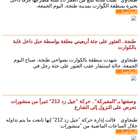
طنجاوي لقيت شابة تبلغ من العمر 20 سنة مصرعها غرقا داخل
بحيرة بمنطقة الگوارت بمدينة طنجة، اليوم الجمعة،
التفاصيل...
طنجة.. العثور على جثة أربعيني معلقة بواسطة حبل داخل غابة
بالكوارت
​طنجاوي شهدت منطقة بالكوارت بضواحي طنجة، صباح اليوم
الجمعة، حالة استنفار عقب العثور على جثة رجل في
التفاصيل...
وصفتها بـ"المفبركة".. حركة "جيل زد 212" تتبرأ من منشورات
تحرض على النزول إلى الشارع
طنجاوي قالت إدارة حركة "جيل زد 212" إنها تابعت ما يتم تداوله
خلال الساعات الماضية من "منشورات