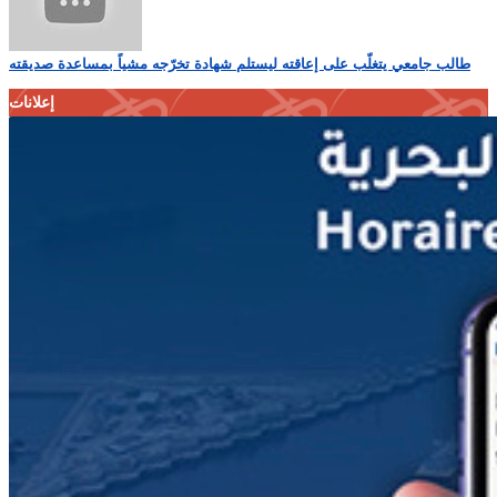
طالب جامعي يتغلّب على إعاقته ليستلم شهادة تخرّجه مشياً بمساعدة صديقته
إعلانات