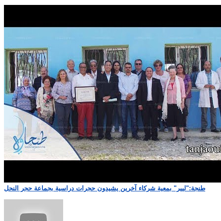
طنجة:"ليير" بمعية شركاء آخرين يشيدون حجرات دراسية بجماعة حجر النحل