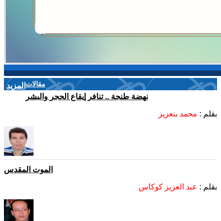
مقالات
المزيد
نهضة طنجة .. تنافر إيقاع الحجر والبشر
بقلم :
محمد بنعزيز
الموت المقدس
بقلم :
عبد العزيز كوكاس