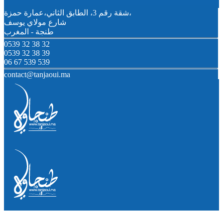
شقة رقم 3، الطابق الثاني،عمارة حمزة،
شارع مولاي يوسف
طنجة - المغرب
0539 32 38 32
0539 32 38 39
06 67 539 539
contact@tanjaoui.ma