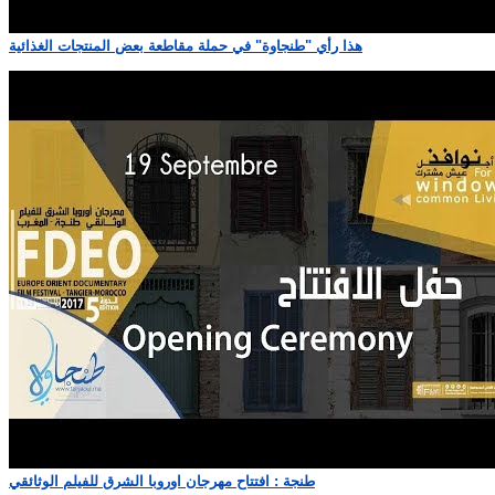
هذا رأي "طنجاوة" في حملة مقاطعة بعض المنتجات الغذائية
طنجة : افتتاح مهرجان اوروبا الشرق للفيلم الوثائقي