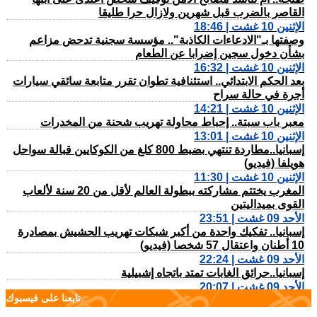
القاصر بالضرب قبل شهرين ولازال حرا طليقا
الإثنين 10 غشت | 18:46
وصفتها بـ"الادعاءات الكاذبة".. مؤسسة سجنية تدحض مزاعم
بشأن دخول سجين إضرابا عن الطعام
الإثنين 10 غشت | 16:32
بعد الحكم الابتدائي.. استئنافية تطوان تقرر متابعة سائقي سيارات
أجرة في حالة سراح
الإثنين 10 غشت | 14:21
معبر باب سبتة.. إحباط محاولة تهريب شحنة من المخدرات
الإثنين 10 غشت | 13:01
إسبانيا..مطاردة تنتهي بضبط 800 كلغ من الكوكايين قبالة سواحل
هويلفا (فيديو)
الإثنين 10 غشت | 11:30
المغرب يختتم مشاركته ببطولة العالم لأقل من 20 سنة لألعاب
القوى بميداليتين
الأحد 09 غشت | 23:51
إسبانيا.. تفكيك واحدة من أكبر شبكات تهريب الحشيش بمصادرة
10 أطنان واعتقال 57 شخصا (فيديو)
الأحد 09 غشت | 22:24
إسبانيا..حرائق الغابات تمتد باتجاه إشبيلية
الأحد 09 غشت | 20:07
تابعنا على فيسبوك
خطة "مجلس السلام".. المغرب ينخرط في الترتيبات الميدانية
لنشر قوة دولية بقطاع غزة