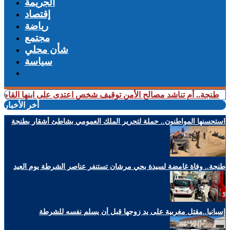
الجريمة
إقتصاد
رياضة
مجتمع
شأن محلي
سياسة
تناشد مصالح الأمن توقيف شخص اعتدى على ابنها القاصر بالضرب قبل ش
أخر الأخبار
استحسنها المواطنون.. حملة لتحرير الملك العمومي بشاطئ أشقار بطنجة
طنجة.. وفاة غامضة لسيدة بحي مرشان تستنفر عناصر الشرطة يوم العيد
إسبانيا..مقتل مغربية على يد زوجها قبل أن يسلم نفسه للشرطة