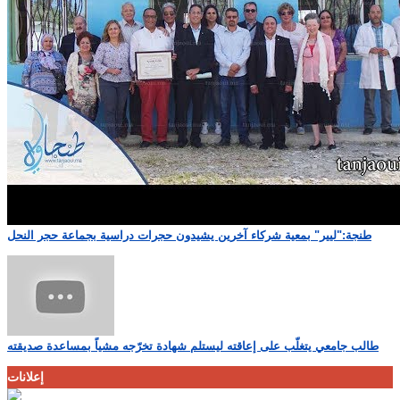
طنجة:"ليير" بمعية شركاء آخرين يشيدون حجرات دراسية بجماعة حجر النحل
طالب جامعي يتغلّب على إعاقته ليستلم شهادة تخرّجه مشياً بمساعدة صديقته
إعلانات