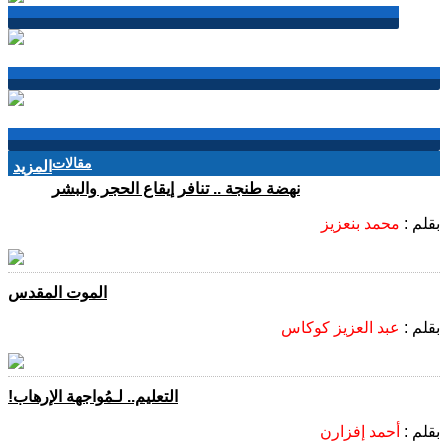
مقالات
المزيد
نهضة طنجة .. تنافر إيقاع الحجر والبشر
بقلم :
محمد بنعزيز
الموت المقدس
بقلم :
عبد العزيز كوكاس
التعليم.. لـمُواجهة الإرهاب!
بقلم :
أحمد إفزارن