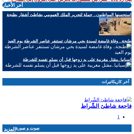
أخر الأخبار
استحسنها المواطنون.. حملة لتحرير الملك العمومي بشاطئ أشقار بطنجة
طنجة.. وفاة غامضة لسيدة بحي مرشان تستنفر عناصر الشرطة يوم العيد
إسبانيا..مقتل مغربية على يد زوجها قبل أن يسلم نفسه للشرطة
آخر كاريكاتيرات
فاجعة شاطئ الشّراط
1
صوت و صورة
المزيد