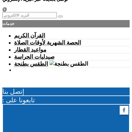
رسمياً “أمان” و”مدار” في شوارع طنجة.. تكنولوجيا مغربية
@
متقدمة في خدمة الأمن
الخميس 06 غشت | 21:01
فرنســـا.. موجة الحر المستمرة ترفع خطر اندلاع حرائق الغابات
خدمات
إلى أعلى مستوى
الخميس 06 غشت | 18:06
القرآن الكريم
الربـــاط.. تفاصيل ترؤس إنفانتينو اجتماعا لقيادة الفيفا
الحصة الشهرية لأوقات الصلاة
الخميس 06 غشت | 14:10
مواعيد القطار
مهنيو الطاكسيات غاضبون بعد إدانة خمسة سائقين نقلوا أشخاصا
لمعبر باب سبتة
صيدليات الحراسة
الخميس 06 غشت | 12:28
الطقس بطنجة
بيان توضيحي.. مندوبية السجون تدحض مزاعم بشأن غياب طبيب
السجن
إتصل بنا
: تابعونا على