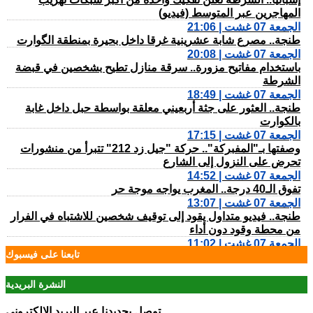
المهاجرين عبر المتوسط (فيديو)
الجمعة 07 غشت | 21:06
طنجة.. مصرع شابة عشرينية غرقا داخل بحيرة بمنطقة الگوارت
الجمعة 07 غشت | 20:08
باستخدام مفاتيح مزورة.. سرقة منازل تطيح بشخصين في قبضة
الشرطة
الجمعة 07 غشت | 18:49
طنجة.. العثور على جثة أربعيني معلقة بواسطة حبل داخل غابة
بالكوارت
الجمعة 07 غشت | 17:15
وصفتها بـ"المفبركة".. حركة "جيل زد 212" تتبرأ من منشورات
تحرض على النزول إلى الشارع
الجمعة 07 غشت | 14:52
تفوق الـ40 درجة.. المغرب يواجه موجة حر
الجمعة 07 غشت | 13:07
طنجة.. فيديو متداول يقود إلى توقيف شخصين للاشتباه في الفرار
من محطة وقود دون أداء
الجمعة 07 غشت | 11:02
تابعنا على فيسبوك
رسميـــا.. إلغاء المباراة الودية بين اتحاد طنجة وبرشلونة
الخميس 06 غشت | 23:12
مصدر دبلوماسي: إعادة القاصرين غير المرفوقين مسألة مبدأ
النشرة البريدية
قائمة على التعليمات الملكية
الخميس 06 غشت | 22:12
توصل بجديدنا عبر البريد الإلكتروني