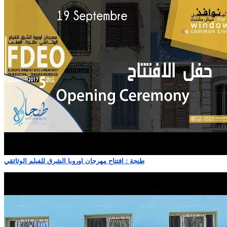
طنجة : افتتاح مهرجان اوروبا الشرق للفيلم الوثائقي