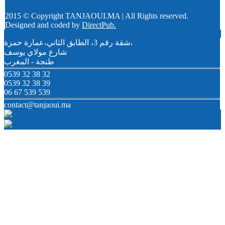
2015 © Copyright TANJAOUI.MA | All Rights reserved.
Designed and coded by
DirectPub.
شقة رقم 3، الطابق الثاني،عمارة حمزة،
شارع مولاي يوسف
طنجة - المغرب
0539 32 38 32
0539 32 38 39
06 67 539 539
contact@tanjaoui.ma