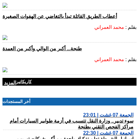
أعطاب الطريق القاتلة تبدأ بالتغاضي عن الهفوات الصغيرة
بقلم :
محمد العمراني
طنجة... أكبر من الوالي وأكبر من العمدة
بقلم :
محمد العمراني
كاريكاتير
المزيد
أخر المستجدات
الجمعة 07 غشت | 23:01
سوء تدبير.. وزارة النقل تتسبب في أزمة طوابير السيارات أمام
مراكز الفحص التقني بطنجة
الجمعة 07 غشت | 22:30
إسبانيا.. الشرطة تعلن تفكيك واحدة من أكبر شبكات تهريب