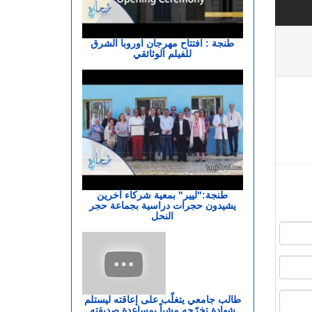
طنجة : افتتاح مهرجان اوروبا الشرق
للفيلم الوثائقي
طنجة:"ليير" بمعية شركاء آخرين
يشيدون حجرات دراسية بجماعة حجر
النحل
طالب جامعي يتغلّب على إعاقته ليستلم
شهادة تخرّجه مشياً بمساعدة صديقته