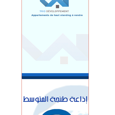
الخميس 06 غشت | 23:12
مصدر دبلوماسي: إعادة القاصرين غير
المرفوقين مسألة مبدأ قائمة على التعليمات
الملكية
الخميس 06 غشت | 22:12
رسمياً “أمان” و”مدار” في شوارع طنجة..
تكنولوجيا مغربية متقدمة في خدمة الأمن
الخميس 06 غشت | 21:01
فرنســـا.. موجة الحر المستمرة ترفع خطر
اندلاع حرائق الغابات إلى أعلى مستوى
الخميس 06 غشت | 18:06
الربـــاط.. تفاصيل ترؤس إنفانتينو اجتماعا
لقيادة الفيفا
الخميس 06 غشت | 14:10
مهنيو الطاكسيات غاضبون بعد إدانة خمسة
سائقين نقلوا أشخاصا لمعبر باب سبتة
الخميس 06 غشت | 12:28
بيان توضيحي.. مندوبية السجون تدحض
مزاعم بشأن غياب طبيب السجن