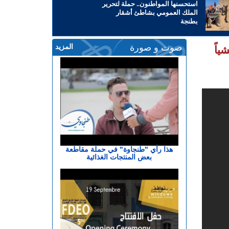
استحسنها المواطنون.. حملة لتحرير
الملك العمومي بشاطئ أشقار
بطنجة
صوت و صورة
المزيد
ياً
هذا رأي "طنجاوة" في حملة مقاطعة
بعض المنتجات الغذائية