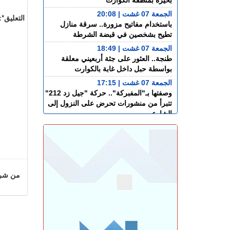
بحيرة بمنطقة الگوارت
الجمعة 07 غشت | 20:08
التعليق*:
باستخدام مفاتيح مزورة.. سرقة منازل
تطيح بشخصين في قبضة الشرطة
الجمعة 07 غشت | 18:49
طنجة.. العثور على جثة أربعيني معلقة
بواسطة حبل داخل غابة بالكوارت
الجمعة 07 غشت | 17:15
وصفتها بـ"المفبركة".. حركة "جيل زد 212"
تتبرأ من منشورات تحرض على النزول إلى
الشارع
الجمعة 07 غشت | 14:52
تفوق الـ40 درجة.. المغرب يواجه موجة حر
الجمعة 07 غشت | 13:07
طنجة.. فيديو متداول يقود إلى توقيف
شخصين للاشتباه في الفرار من محطة
من شروط
وقود دون أداء
الجمعة 07 غشت | 11:02
رسميـــا.. إلغاء المباراة الودية بين اتحاد
طنجة وبرشلونة