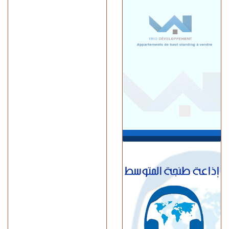
خورخي ميسي.. وفاة والد نجم
كرة القدم الأرجنتيني ليونيل
ميسي عن عمر 68 عاما
السبت 08 غشت | 14:49
العرائـــش.. تصريحات
واتهامات زائفة تورط مرشحة
للهجرة السرية
السبت 08 غشت | 12:40
طنجة.. حادث مروع بطريق
أحرارين ينهي حياة سائق سيارة
أجرة ويصيب آخرين بجروح
السبت 08 غشت | 11:34
استطلاع رأي: 77.3% من
الإسبان يعتبرون المغرب "بلدا
عدوا"
الجمعة 07 غشت | 23:01
سوء تدبير.. وزارة النقل تتسبب
في أزمة طوابير السيارات أمام
مراكز الفحص التقني بطنجة
الجمعة 07 غشت | 22:30