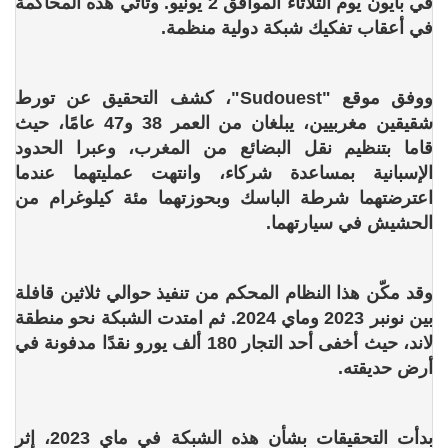
في بايون يوم الثلاثاء الموافق 2 يونيو. وتأتي هذه المحاكمة
في أعقاب تفكيك شبكة دولية منظمة.
ووفق موقع "Sudouest"، كشف التحقيق عن تورط
شقيقين مغربيين، يبلغان من العمر 38 و47 عامًا، حيث
قاما بتنظيم نقل البضائع من المغرب، وعبرا الحدود
الإسبانية بمساعدة شركاء، وانتهت عمليتهما عندما
اعترضتهما شرطة الباسك وبحوزتهما مئة كيلوغرام من
الحشيش في سيارتهما.
وقد مكّن هذا النظام المحكم من تنفيذ حوالي ثلاثين قافلة
بين نونبر 2023 وماي 2024. ثم امتدت الشبكة نحو منطقة
لاند، حيث أخفى أحد التجار 180 ألف يورو نقدًا مدفونة في
أرض حديقته.
بدأت التحقيقات بشأن هذه الشبكة في ماي 2023، إثر