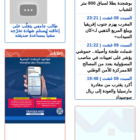
بوشجدة بطلا لسباق 800 متر
للشباب
السبت 08 غشت | 23:21
المغرب يهزم جنوب إفريقيا
طالب جامعي يتغلّب على
ويبلغ المربع الذهبي لـ«كان
إعاقته ليستلم شهادة تخرّجه
مشياً بمساعدة صديقته
السيدات»
السبت 08 غشت | 21:22
شملت طنجة وأصيلة.. حموشي
إعلانات
يؤشر على تعيينات في مناصب
المسؤولية بعدد من المصالح
اللاممركزة للأمن الوطني
السبت 08 غشت | 19:48
أكرد يقترب من مغادرة
مارسيليا والعودة إلى ريال
سوسيداد
السبت 08 غشت | 17:48
قضية الصحراء المغربية..
كولومبيا تعلن تغييرا في موقفها
وتعترف بسيادة المغرب على
صحرائه
السبت 08 غشت | 15:47