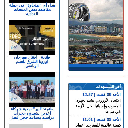
هذا رأي "طنجاوة" في حملة
مقاطعة بعض المنتجات
الغذائية
طنجة : افتتاح مهرجان
اوروبا الشرق للفيلم
الوثائقي
أخر المستجدات
الأحد 09 غشت | 12:27
الاتحاد الأوروبي يشيد بجهود
المغرب وإسبانيا لحل الأزمة
طنجة:"ليير" بمعية شركاء
في سبتة
آخرين يشيدون حجرات
دراسية بجماعة حجر النحل
الأحد 09 غشت | 11:01
ذهبية عالمية للمغرب.. عماد