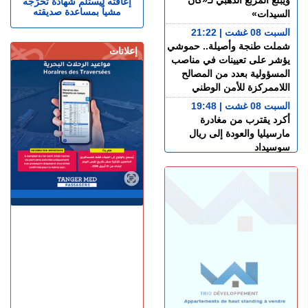
ويبلغ المربع الذهبي لـ«كان
إعاقته ليستلم شهادة تخرّجه
مشياً بمساعدة صديقته
السيدات»
السبت 08 غشت | 21:22
شملت طنجة وأصيلة.. حموشي
إعلانات
يؤشر على تعيينات في مناصب
المسؤولية بعدد من المصالح
اللاممركزة للأمن الوطني
السبت 08 غشت | 19:48
أكرد يقترب من مغادرة
مارسيليا والعودة إلى ريال
سوسيداد
السبت 08 غشت | 17:48
قضية الصحراء المغربية..
كولومبيا تعلن تغييرا في موقفها
وتعترف بسيادة المغرب على
صحرائه
السبت 08 غشت | 15:47
خورخي ميسي.. وفاة والد نجم
كرة القدم الأرجنتيني ليونيل
ميسي عن عمر 68 عاما
السبت 08 غشت | 14:49