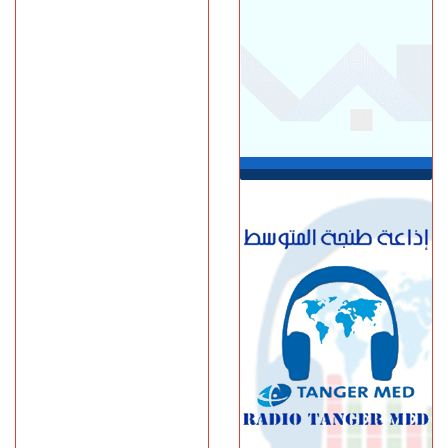
العرائـــش.. تصريحات
واتهامات زائفة تورط مرشحة
للهجرة السرية
السبت 08 غشت | 12:40
طنجة.. حادث مروع بطريق
أحرارين ينهي حياة سائق سيارة
أجرة ويصيب آخرين بجروح
السبت 08 غشت | 11:34
استطلاع رأي: 77.3% من
الإسبان يعتبرون المغرب "بلدا
عدوا"
الجمعة 07 غشت | 23:01
سوء تدبير.. وزارة النقل تتسبب
في أزمة طوابير السيارات أمام
مراكز الفحص التقني بطنجة
الجمعة 07 غشت | 22:30
إسبانيا.. الشرطة تعلن تفكيك
واحدة من أكبر شبكات تهريب
المهاجرين عبر المتوسط
(فيديو)
الجمعة 07 غشت | 21:06