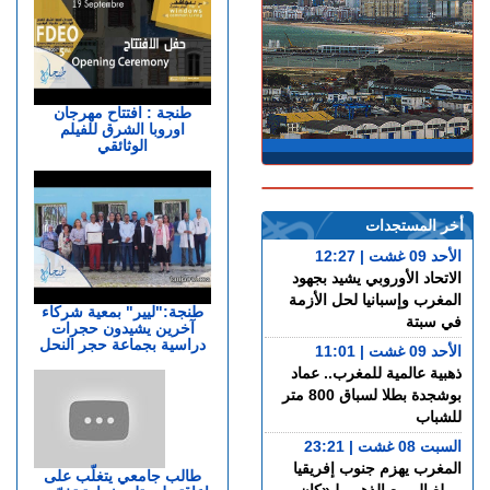
طنجة : افتتاح مهرجان
اوروبا الشرق للفيلم
الوثائقي
أخر المستجدات
الأحد 09 غشت | 12:27
الاتحاد الأوروبي يشيد بجهود
المغرب وإسبانيا لحل الأزمة
طنجة:"ليير" بمعية شركاء
في سبتة
آخرين يشيدون حجرات
دراسية بجماعة حجر النحل
الأحد 09 غشت | 11:01
ذهبية عالمية للمغرب.. عماد
بوشجدة بطلا لسباق 800 متر
للشباب
السبت 08 غشت | 23:21
المغرب يهزم جنوب إفريقيا
طالب جامعي يتغلّب على