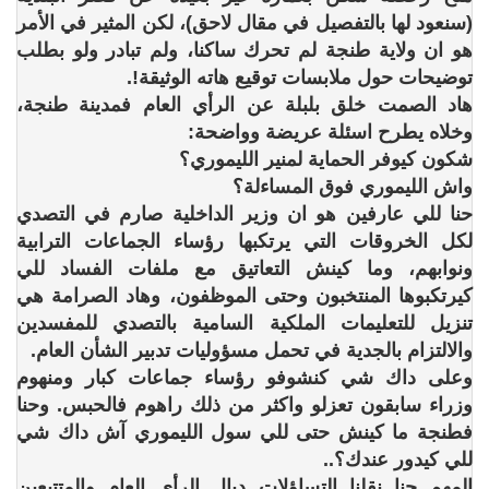
(سنعود لها بالتفصيل في مقال لاحق)، لكن المثير في الأمر
هو ان ولاية طنجة لم تحرك ساكنا، ولم تبادر ولو بطلب
توضيحات حول ملابسات توقيع هاته الوثيقة!.
هاد الصمت خلق بلبلة عن الرأي العام فمدينة طنجة،
وخلاه يطرح اسئلة عريضة وواضحة:
شكون كيوفر الحماية لمنير الليموري؟
واش الليموري فوق المساءلة؟
حنا للي عارفين هو ان وزير الداخلية صارم في التصدي
لكل الخروقات التي يرتكبها رؤساء الجماعات الترابية
ونوابهم، وما كينش التعاتيق مع ملفات الفساد للي
كيرتكبوها المنتخبون وحتى الموظفون، وهاد الصرامة هي
تنزيل للتعليمات الملكية السامية بالتصدي للمفسدين
والالتزام بالجدية في تحمل مسؤوليات تدبير الشأن العام.
وعلى داك شي كنشوفو رؤساء جماعات كبار ومنهوم
وزراء سابقون تعزلو واكثر من ذلك راهوم فالحبس. وحنا
فطنجة ما كينش حتى للي سول الليموري آش داك شي
للي كيدور عندك؟..
المهم حنا نقلنا التساؤلات ديال الرأي العام والمتتبعين