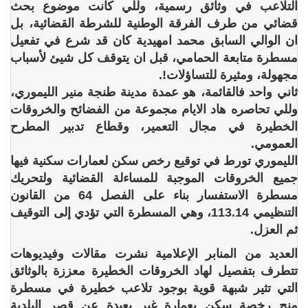
التلاعب في وثائق رسمية، وللي كانت موضوع بحث
قضائي من طرف الفرقة الوطنية للشرطة القضائية، بل
ان الوالي السابق محمد امهيدية كان قد شرع في تفعيل
مسطرة متابعة الحمامي، قبل ان يتوقف كل شيئ لأسباب
مجهولة، ومثيرة للتساؤلات!.
ثاني واحد فالقائمة، هو عمدة مدينة طنجة منير الليموري،
وللي تحاصره هاد الايام مجموعة من الفضائح والخروقات
الخطيرة في مجال التعمير، وقطاع تدبير المطرح
العمومي.
الليموري تورط في توقيع رخص سكن لعمارات سكنية فيها
جميع الخروقات الموجبة للمساءلة القضائية ولتحريك
مسطرة الاستفسار بناء على الفصل 64 من القانون
التنظيمي 113.14، وهي المسطرة التي تؤدي إلى التوقيف
ثم العزل.
العديد من المنابر الإعلامية نشرت مقالات وفيديوهات
تتطرف بتفصيل لهاد الخروقات الخطيرة معززة بالوثائق
التي تثير شبهة قوية بوجود تلاعب خطيرة في مسطرة
منح رخصة سكن بعمارة غير بعيدة عن قصر البلدية