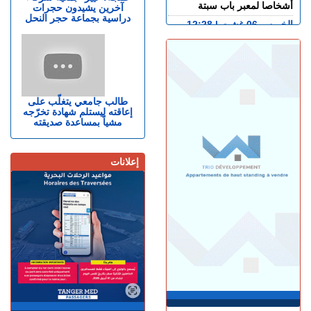
أشخاصا لمعبر باب سبتة
آخرين يشيدون حجرات
دراسية بجماعة حجر النحل
الخميس 06 غشت | 12:28
بيان توضيحي.. مندوبية السجون
تدحض مزاعم بشأن غياب
طبيب السجن
الخميس 06 غشت | 11:26
إسبانيا.. القضاء يحقق في عدم
طالب جامعي يتغلّب على
إعاقته ليستلم شهادة تخرّجه
تفاعل حكومة سانشيز مع
مشياً بمساعدة صديقته
تحذيرات مخابراتية العبور
الجماعي إلى سبتة
الأربعاء 05 غشت | 23:07
إعلانات
في تخصصات مختلفة.. المختبر
الوطني للشرطة العلمية يتوج
بشهادة الجودة الدولية
الأربعاء 05 غشت | 22:32
الفنيدق.. الدرك الملكي يطيح
بمتورطين في التحريض على
الهجرة غير الشرعية
الأربعاء 05 غشت | 19:54
حيلة جديدة.. معطيات أمنية
دقيقة تطيح بمروجين للمخدرات