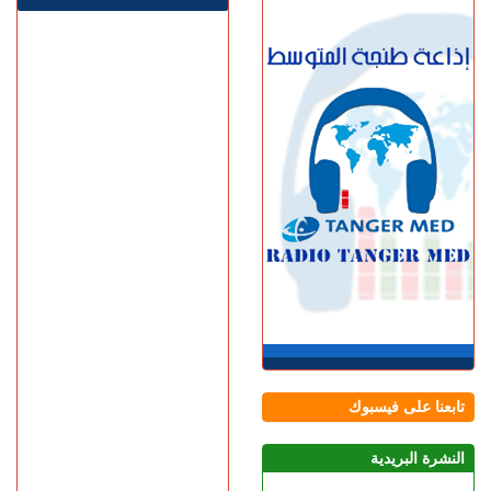
الأربعاء 05 غشت | 17:45
مأســـاة.. مصرع شخص
وإصابات بليغة إثر اصطدام
سيارة بعمود إنارة بطريق
حكامة
الأربعاء 05 غشت | 17:18
صحيفة إسبانية..المغرب
استطاع رصد الاقتحام الجماعي
لسبتة عبر القمرين الاصطناعيين
الأربعاء 05 غشت | 16:52
بعد المرحلة الابتدائية.. انطلاق
جلسات الاستئناف في محاكمة
المتهمين في ملف قضية
"إسكوبار الصحراء"
الأربعاء 05 غشت | 16:12
احتلال الملك العمومي يحاصر
منزل أسرة ببئر الشفاء..
تابعنا على فيسبوك
والعائلة تطلب الإنصاف
الأربعاء 05 غشت | 15:13
النشرة البريدية
طنجة المتوسط.. إحباط محاولة