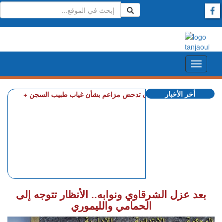
أخر الأخبار
ن توضيحي.. مندوبية السجون تدحض مزاعم بشأن غياب طبيب السجن
بعد عزل الشرقاوي ونوابه.. الأنظار تتوجه إلى
الحمامي والليموري