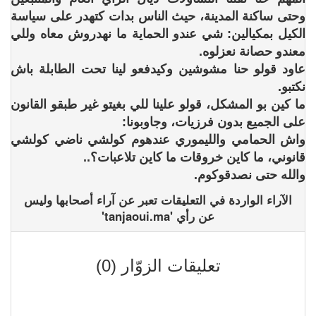
وحتى ساكنة المدينة، حيث الناس بدات كتهدر على سياسة
الكيل بمكيالين: شي عندو الحماية ما نهدروش معاه وللي
معندو حصانة نعزلوه.
عاود قولو حنا مشوشين وكيدفعو لينا تحت الطابلة باش
نكتبو.
ما كين بو المشكل، قولو علينا للي بغيتو غير طبقو القانون
على الجميع بدون فرزيات، وجاوبونا:
واش الحمامي والليموري عندهوم كولشي ناضي كولشي
قانوني، ما كاين خروقات ما كاين تلاعبات؟..
والله حتى نصدقوكوم.
الآراء الواردة في التعليقات تعبر عن آراء أصحابها وليس
عن رأي 'tanjaoui.ma'
تعليقات الزوّار (0)