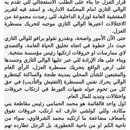
قرار العزل جا بناء على الطلب الاستعجالي للي تقدم به
الوالي التازي امام المحكمة الادارية، و استند فيه لتقرير
المفتشية العامة لوزارة الداخلية، للي رصدت مجموعة من
الاختلالات اعتبرها الوالي التازي موجبه لتحريك مسطرة
العزل.
حتى الآن الأمور واضحة، ونقدرو نقولو برافو للوالي التازي
حيث دار خطوة في اتجاه تخليق الحياة العامة، والتصدي
لاي ممارسات او خروقات ارتكبها رئيس مؤسسة منتخبة.
وبناء على هاد الإرادة للي عبر عليها الوالي التازي وجسدها
على ارض الواقع بتحريك مسطرة العزل، الرأي العام
والمتتبعين للشأن المحلي بمدينة طنجة والساكنة كينتظرو
الوالي يحرك نفس المسطرة (التفتيش والتأديب) في حق
كل من تحوم حوله شبهات التورط في ارتكاب خروقات
واختلالات وتبديد للمال العام.
اول واحد فالقائمة هو محمد الحمامي رئيس مقاطعة بني
مكادة، وللي كولشي عارف انه ارتكب خروقات تفوق
بأضعاف مضاعفة ما ارتكبه محمد الشرقاوي، سواء من
ناحية الكم او من ناحية الخطورة، بل الرجل تطارده تهم