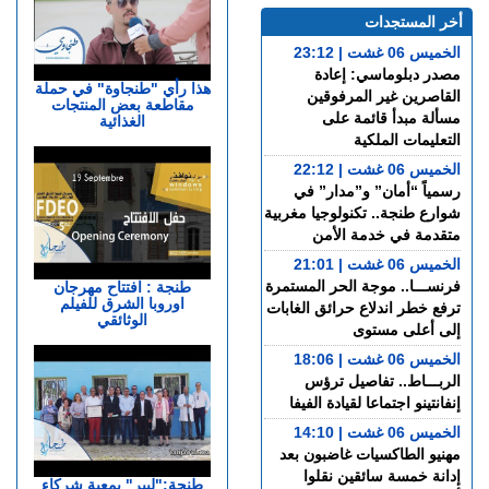
أخر المستجدات
الخميس 06 غشت | 23:12
مصدر دبلوماسي: إعادة
هذا رأي "طنجاوة" في حملة
القاصرين غير المرفوقين
مقاطعة بعض المنتجات
مسألة مبدأ قائمة على
الغذائية
التعليمات الملكية
الخميس 06 غشت | 22:12
رسمياً “أمان” و”مدار” في
شوارع طنجة.. تكنولوجيا مغربية
متقدمة في خدمة الأمن
الخميس 06 غشت | 21:01
فرنســـا.. موجة الحر المستمرة
طنجة : افتتاح مهرجان
اوروبا الشرق للفيلم
ترفع خطر اندلاع حرائق الغابات
الوثائقي
إلى أعلى مستوى
الخميس 06 غشت | 18:06
الربـــاط.. تفاصيل ترؤس
إنفانتينو اجتماعا لقيادة الفيفا
الخميس 06 غشت | 14:10
مهنيو الطاكسيات غاضبون بعد
إدانة خمسة سائقين نقلوا
طنجة:"ليير" بمعية شركاء