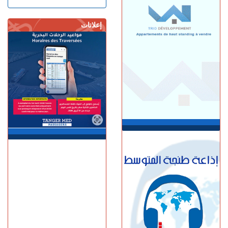
كرة القدم الأرجنتيني ليونيل
ميسي عن عمر 68 عاما
إعلانات
السبت 08 غشت | 14:49
العرائـــش.. تصريحات
واتهامات زائفة تورط مرشحة
للهجرة السرية
السبت 08 غشت | 12:40
طنجة.. حادث مروع بطريق
أحرارين ينهي حياة سائق سيارة
أجرة ويصيب آخرين بجروح
السبت 08 غشت | 11:34
استطلاع رأي: 77.3% من
الإسبان يعتبرون المغرب "بلدا
عدوا"
الجمعة 07 غشت | 23:01
سوء تدبير.. وزارة النقل تتسبب
في أزمة طوابير السيارات أمام
مراكز الفحص التقني بطنجة
الجمعة 07 غشت | 22:30
إسبانيا.. الشرطة تعلن تفكيك