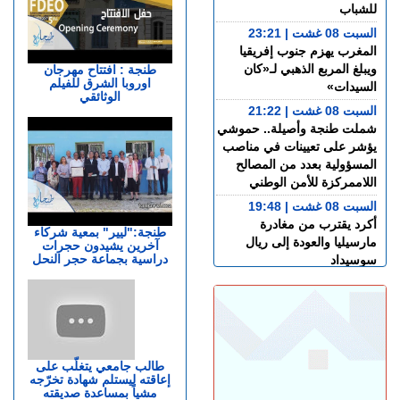
للشباب
السبت 08 غشت | 23:21
المغرب يهزم جنوب إفريقيا
ويبلغ المربع الذهبي لـ«كان
طنجة : افتتاح مهرجان
اوروبا الشرق للفيلم
السيدات»
الوثائقي
السبت 08 غشت | 21:22
شملت طنجة وأصيلة.. حموشي
يؤشر على تعيينات في مناصب
المسؤولية بعدد من المصالح
اللاممركزة للأمن الوطني
السبت 08 غشت | 19:48
أكرد يقترب من مغادرة
طنجة:"ليير" بمعية شركاء
مارسيليا والعودة إلى ريال
آخرين يشيدون حجرات
دراسية بجماعة حجر النحل
سوسيداد
السبت 08 غشت | 17:48
قضية الصحراء المغربية..
كولومبيا تعلن تغييرا في موقفها
وتعترف بسيادة المغرب على
صحرائه
طالب جامعي يتغلّب على
إعاقته ليستلم شهادة تخرّجه
السبت 08 غشت | 15:47
مشياً بمساعدة صديقته
خورخي ميسي.. وفاة والد نجم