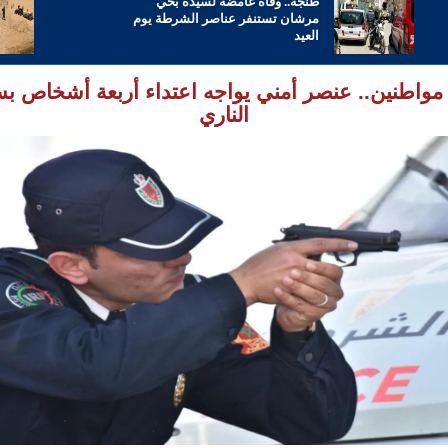
طنجة.. وفاة غامضة لسيدة بحي
مرشان تستنفر عناصر الشرطة يوم
العيد
 مواطنين.. عنصر أمني يواجه اعتداء أربعة أشخاص بس
الناري