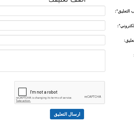
 التعليق*:
إلكتروني*:
عليق: