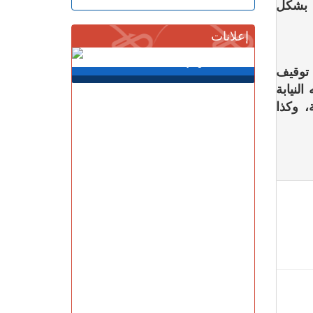
 بشكل
إعلانات
 توقيف
لنيابة
 وكذا