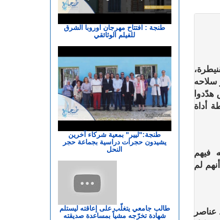
طنجة : افتتاح مهرجان اوروبا الشرق
للفيلم الوثائقي
يطرة،
ري، لإشهار سلاحه
هدّدوا
ة أداة
طنجة:"ليير" بمعية شركاء آخرين
يشيدون حجرات دراسية بجماعة حجر
النحل
 فيهم
نهم لم
طالب جامعي يتغلّب على إعاقته ليستلم
 عناصر
شهادة تخرّجه مشياً بمساعدة صديقته