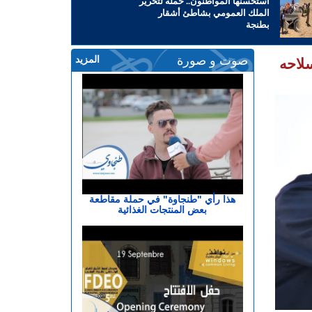
استحسنها المواطنون.. حملة لتحرير
الملك العمومي بشاطئ أشقار
بطنجة
صوت و صورة
المزيد
لاحه
هذا رأي "طنجاوة" في حملة مقاطعة
بعض المنتجات الغذائية