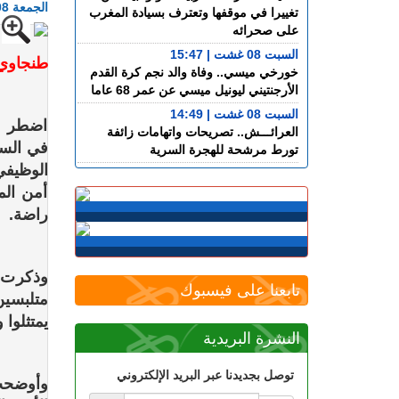
الجمعة 08 غشت 2025 - 16:00
تغييرا في موقفها وتعترف بسيادة المغرب
على صحرائه
السبت 08 غشت | 15:47
طنجاوي
خورخي ميسي.. وفاة والد نجم كرة القدم
الأرجنتيني ليونيل ميسي عن عمر 68 عاما
السبت 08 غشت | 14:49
اضطر م
العرائـــش.. تصريحات واتهامات زائفة
تورط مرشحة للهجرة السرية
الوظيفي
السبت 08 غشت | 12:40
أمن الم
طنجة.. حادث مروع بطريق أحرارين ينهي
حياة سائق سيارة أجرة ويصيب آخرين
راضة.
بجروح
السبت 08 غشت | 11:34
استطلاع رأي: 77.3% من الإسبان يعتبرون
وذكرت 
المغرب "بلدا عدوا"
تابعنا على فيسبوك
متلبسين
الجمعة 07 غشت | 23:01
يمتثلوا
سوء تدبير.. وزارة النقل تتسبب في أزمة
النشرة البريدية
طوابير السيارات أمام مراكز الفحص التقني
بطنجة
توصل بجديدنا عبر البريد الإلكتروني
وأوضحت 
الجمعة 07 غشت | 22:30