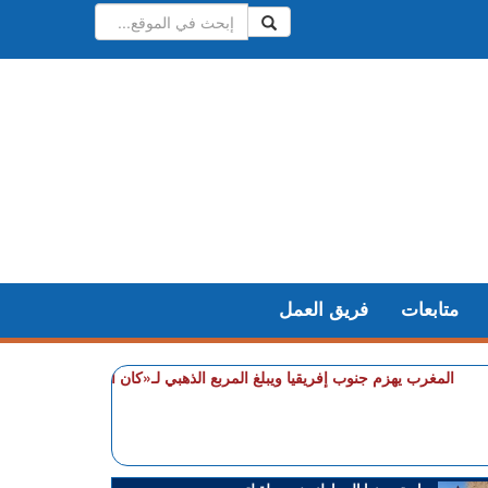
متابعات
فريق العمل
+ المغرب يهزم جنوب إفريقيا ويبلغ المربع الذهبي لـ«كان السيدات»
+ شملت ط