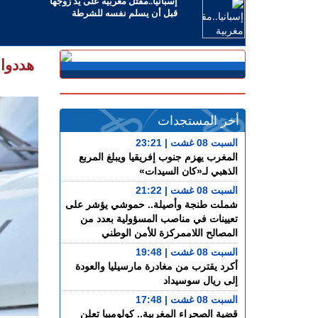
إسبانيا..مقتل مغربية على يد زوجها
قبل أن يسلم نفسه للشرطة
هددوا
أخر المستجدات
السبت 08 غشت | 23:21
المغرب يهزم جنوب إفريقيا ويبلغ المربع
الذهبي لـ«كان السيدات»
السبت 08 غشت | 21:22
شملت طنجة وأصيلة.. حموشي يؤشر على
تعيينات في مناصب المسؤولية بعدد من
المصالح اللاممركزة للأمن الوطني
السبت 08 غشت | 19:48
أكرد يقترب من مغادرة مارسيليا والعودة
إلى ريال سوسيداد
السبت 08 غشت | 17:48
قضية الصحراء المغربية.. كولومبيا تعلن