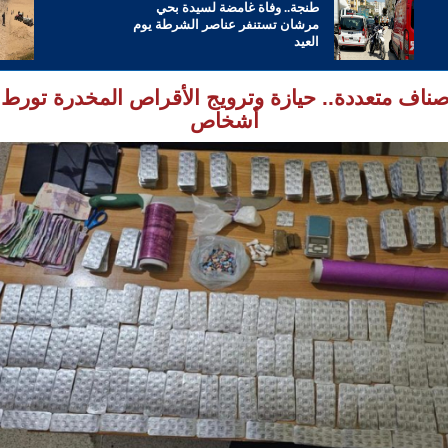
طنجة.. وفاة غامضة لسيدة بحي
مرشان تستنفر عناصر الشرطة يوم
العيد
ناف متعددة.. حيازة وترويج الأقراص المخدرة تورط ث
أشخاص