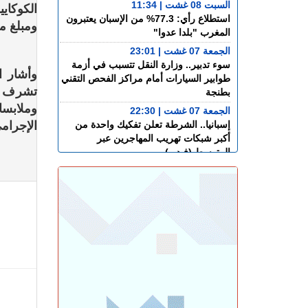
السبت 08 غشت | 11:34
الكوكاي
استطلاع رأي: 77.3% من الإسبان يعتبرون
ومبلغ م
المغرب "بلدا عدوا"
الجمعة 07 غشت | 23:01
سوء تدبير.. وزارة النقل تتسبب في أزمة
وأشار ا
طوابير السيارات أمام مراكز الفحص التقني
تشرف ع
بطنجة
وملابسا
الجمعة 07 غشت | 22:30
الإجرام
إسبانيا.. الشرطة تعلن تفكيك واحدة من
أكبر شبكات تهريب المهاجرين عبر
المتوسط (فيديو)
الجمعة 07 غشت | 21:06
طنجة.. مصرع شابة عشرينية غرقا داخل
بحيرة بمنطقة الگوارت
الجمعة 07 غشت | 20:08
باستخدام مفاتيح مزورة.. سرقة منازل
تطيح بشخصين في قبضة الشرطة
الجمعة 07 غشت | 18:49
طنجة.. العثور على جثة أربعيني معلقة
بواسطة حبل داخل غابة بالكوارت