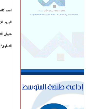
الجمعة 07 غشت | 17:15
وصفتها بـ"المفبركة".. حركة "جيل زد 212"
اسم كاتب
تتبرأ من منشورات تحرض على النزول إلى
الشارع
البريد ال
الجمعة 07 غشت | 14:52
تفوق الـ40 درجة.. المغرب يواجه موجة حر
الجمعة 07 غشت | 13:07
عنوان الت
طنجة.. فيديو متداول يقود إلى توقيف
شخصين للاشتباه في الفرار من محطة
التعليق*:
وقود دون أداء
الجمعة 07 غشت | 11:02
رسميـــا.. إلغاء المباراة الودية بين اتحاد
طنجة وبرشلونة
الخميس 06 غشت | 23:12
مصدر دبلوماسي: إعادة القاصرين غير
المرفوقين مسألة مبدأ قائمة على التعليمات
الملكية
الخميس 06 غشت | 22:12
رسمياً “أمان” و”مدار” في شوارع طنجة..
تكنولوجيا مغربية متقدمة في خدمة الأمن