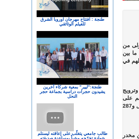
طنجة : افتتاح مهرجان اوروبا الشرق
للفيلم الوثائقي
ولى من
هم ما بين
رطهم في
طنجة:"ليير" بمعية شركاء آخرين
وترويج
يشيدون حجرات دراسية بجماعة حجر
النحل
م على
4327 قرصا مخدرا، من بينها 4040 قرص طبي مخدر من نوع ريفوتريل و287
طالب جامعي يتغلّب على إعاقته ليستلم
دت إلى حجز 38 غراما من مخدر
شهادة تخرّجه مشياً بمساعدة صديقته