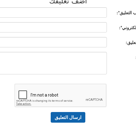
أضف تعليقك
 التعليق*:
إلكتروني*:
عليق: