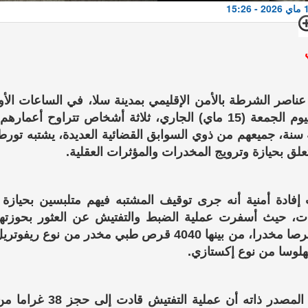
ناصر الشرطة بالأمن الإقليمي بمدينة سلا، في الساعات الأ
صباح اليوم الجمعة (15 ماي) الجاري، ثلاثة أشخاص تتراوح أعمار
27 و44 سنة، جميعهم من ذوي السوابق القضائية العديدة، يشتبه تو
علق بحيازة وترويج المخدرات والمؤثرات العقلية.
إفادة أمنية أنه جرى توقيف المشتبه فيهم متلبسين بحيازة 
ات، حيث أسفرت عملية الضبط والتفتيش عن العثور بحوزته
لوسا من نوع إكستازي.
وكشف المصدر ذاته أن عملية التفتيش قا