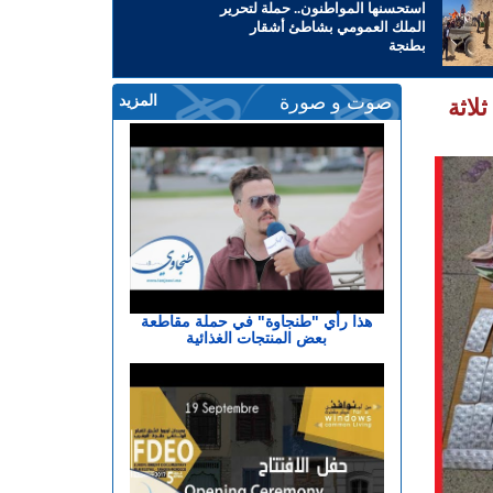
استحسنها المواطنون.. حملة لتحرير
الملك العمومي بشاطئ أشقار
بطنجة
صوت و صورة
المزيد
لاثة
هذا رأي "طنجاوة" في حملة مقاطعة
بعض المنتجات الغذائية