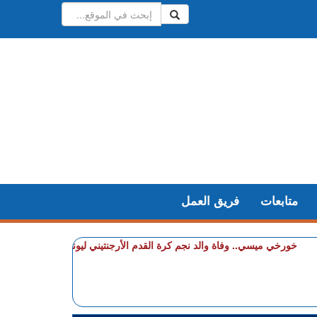
متابعات
فريق العمل
+ خورخي ميسي.. وفاة والد نجم كرة القدم الأرجنتيني ليونيل ميسي عن عمر 68 عاما