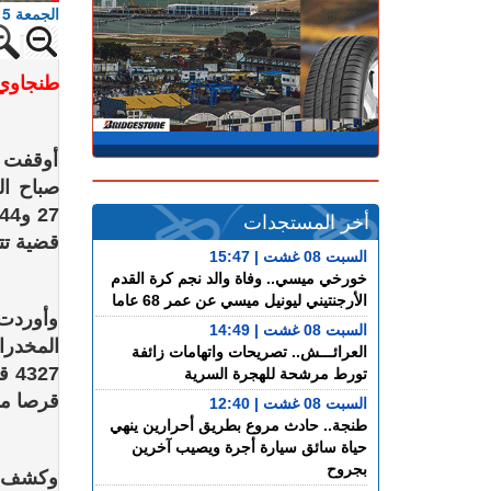
الجمعة 15 ماي 2026 - 15:26
طنجاوي
أوقفت ع
أخر المستجدات
قضية تت
السبت 08 غشت | 15:47
خورخي ميسي.. وفاة والد نجم كرة القدم
الأرجنتيني ليونيل ميسي عن عمر 68 عاما
وأوردت 
السبت 08 غشت | 14:49
المخدر
العرائـــش.. تصريحات واتهامات زائفة
تورط مرشحة للهجرة السرية
قرصا مه
السبت 08 غشت | 12:40
طنجة.. حادث مروع بطريق أحرارين ينهي
حياة سائق سيارة أجرة ويصيب آخرين
بجروح