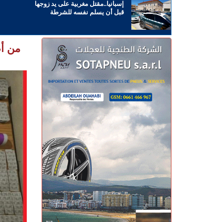
إسبانيا..مقتل مغربية على يد زوجها
قبل أن يسلم نفسه للشرطة
من أص