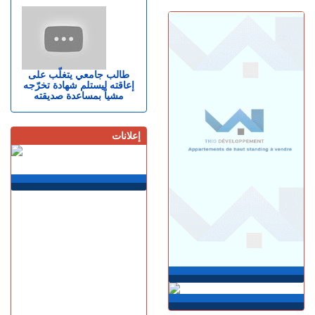
الفنيدق.. الدرك الملكي يطيح
بمتورطين في التحريض على
الهجرة غير الشرعية
الأربعاء 05 غشت | 19:54
حيلة جديدة.. معطيات أمنية
طالب جامعي يتغلّب على
إعاقته ليستلم شهادة تخرّجه
دقيقة تطيح بمروجين للمخدرات
مشياً بمساعدة صديقته
الأربعاء 05 غشت | 17:45
مأســـاة.. مصرع شخص
وإصابات بليغة إثر اصطدام
إعلانات
سيارة بعمود إنارة بطريق
حكامة
الأربعاء 05 غشت | 17:18
صحيفة إسبانية..المغرب
استطاع رصد الاقتحام الجماعي
لسبتة عبر القمرين الاصطناعيين
الأربعاء 05 غشت | 16:52
بعد المرحلة الابتدائية.. انطلاق
جلسات الاستئناف في محاكمة
المتهمين في ملف قضية
"إسكوبار الصحراء"