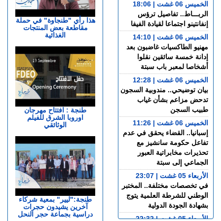
الخميس 06 غشت | 18:06
الربـــاط.. تفاصيل ترؤس
هذا رأي "طنجاوة" في حملة
إنفانتينو اجتماعا لقيادة الفيفا
مقاطعة بعض المنتجات
الغذائية
الخميس 06 غشت | 14:10
مهنيو الطاكسيات غاضبون بعد
إدانة خمسة سائقين نقلوا
أشخاصا لمعبر باب سبتة
الخميس 06 غشت | 12:28
بيان توضيحي.. مندوبية السجون
تدحض مزاعم بشأن غياب
طبيب السجن
طنجة : افتتاح مهرجان
اوروبا الشرق للفيلم
الخميس 06 غشت | 11:26
الوثائقي
إسبانيا.. القضاء يحقق في عدم
تفاعل حكومة سانشيز مع
تحذيرات مخابراتية العبور
الجماعي إلى سبتة
الأربعاء 05 غشت | 23:07
في تخصصات مختلفة.. المختبر
الوطني للشرطة العلمية يتوج
طنجة:"ليير" بمعية شركاء
بشهادة الجودة الدولية
آخرين يشيدون حجرات
دراسية بجماعة حجر النحل
الأربعاء 05 غشت | 22:32