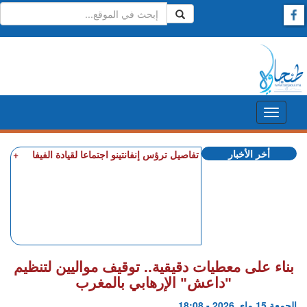
أخر الأخبار
+ الربـــاط.. تفاصيل ترؤس إنفانتينو اجتماعا لقيادة الفيفا
+ مهنيو ا
بناء على معطيات دقيقية.. توقيف مواليين لتنظيم
"داعش" الإرهابي بالمغرب
الجمعة 15 ماي 2026 - 18:08