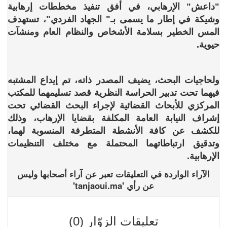
"داعش" الإرهابي، في أفق تنفيذ مخططات إرهابية
وشيكة في إطار ما يسمى بـ" الجهاد الفردي"، تستهدف
المس الخطير بسلامة الأشخاص والنظام العام ومنشآت
حيوية.
ولحاجيات البحث، يضيف المصدر ذاته، تم إيداع المشتبه
فيهما تحت تدبير الحراسة النظرية قصد تسليمهما للمكتب
المركزي للأبحاث القضائية لإجراء البحث القضائي تحت
إشراف النيابة العامة المكلفة بقضايا الإرهاب، وذلك
للكشف عن كافة الأنشطة المتطرفة المنسوبة لهما،
وتدقيق ارتباطاتهما المحتملة مع مختلف التنظيمات
الإرهابية.
الآراء الواردة في التعليقات تعبر عن آراء أصحابها وليس
عن رأي 'tanjaoui.ma'
تعليقات الزوّار (0)