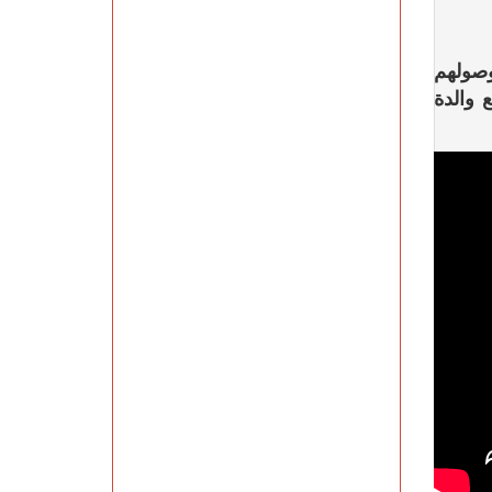
وصولهم
 والدة