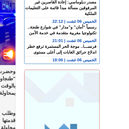
مصدر دبلوماسي: إعادة القاصرين غير
المرفوقين مسألة مبدأ قائمة على التعليمات
الملكية
الخميس 06 غشت | 22:12
رسمياً “أمان” و”مدار” في شوارع طنجة..
تكنولوجيا مغربية متقدمة في خدمة الأمن
الخميس 06 غشت | 21:01
فرنســـا.. موجة الحر المستمرة ترفع خطر
اندلاع حرائق الغابات إلى أعلى مستوى
الخميس 06 غشت | 18:06
الربـــاط.. تفاصيل ترؤس إنفانتينو اجتماعا
وحضرت 
لقيادة الفيفا
"طنجاوي
الخميس 06 غشت | 14:10
مهنيو الطاكسيات غاضبون بعد إدانة خمسة
بالوقت 
سائقين نقلوا أشخاصا لمعبر باب سبتة
بمحاولة
الخميس 06 غشت | 12:28
بيان توضيحي.. مندوبية السجون تدحض
مزاعم بشأن غياب طبيب السجن
وطلب ا
الخميس 06 غشت | 11:26
قدمتها
إسبانيا.. القضاء يحقق في عدم تفاعل
محاولة م