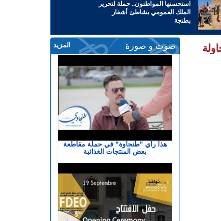
استحسنها المواطنون.. حملة لتحرير
الملك العمومي بشاطئ أشقار
بطنجة
صوت و صورة
المزيد
ولة
هذا رأي "طنجاوة" في حملة مقاطعة
بعض المنتجات الغذائية