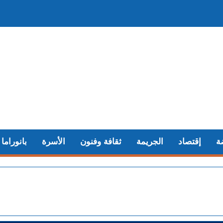
ة
إقتصاد
الجريمة
ثقافة وفنون
الأسرة
بانوراما
+ تفوق الـ40 درجة.. الم