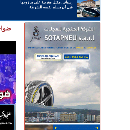
إسبانيا..مقتل مغربية على يد زوجها
قبل أن يسلم نفسه للشرطة
ضواح