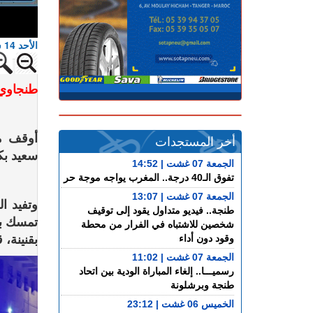
الأحد 14 شتنمبر 2025 - 21:46
طنجاوي
أوقف مو
أخر المستجدات
سعيد بكز
الجمعة 07 غشت | 14:52
تفوق الـ40 درجة.. المغرب يواجه موجة حر
الجمعة 07 غشت | 13:07
وتفيد ا
طنجة.. فيديو متداول يقود إلى توقيف
شخصين للاشتباه في الفرار من محطة
بقنينة، 
وقود دون أداء
الجمعة 07 غشت | 11:02
رسميـــا.. إلغاء المباراة الودية بين اتحاد
طنجة وبرشلونة
الخميس 06 غشت | 23:12