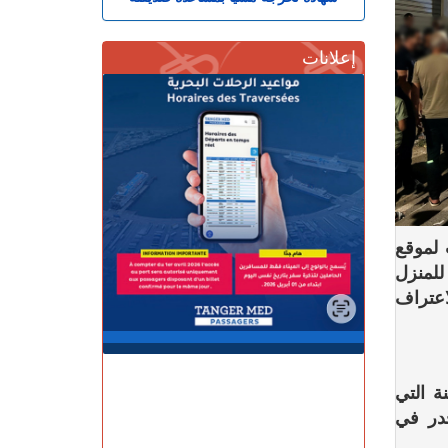
إعلانات
لموقع
للمنزل
اعتراف
 التي
در في