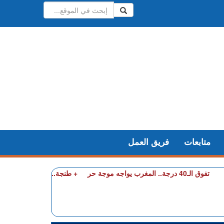
متابعات
فريق العمل
غرب يواجه موجة حر
+ طنجة.. فيديو متداول يقود إلى تو