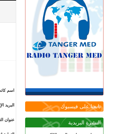
اسم كاتب
البريد ال
تابعنا على فيسبوك
عنوان الت
النشرة البريدية
التعليق*: