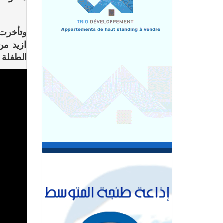
حكومة سانشيز مع تحذيرات مخابراتية
العبور الجماعي إلى سبتة
الأربعاء 05 غشت | 23:07
وتأخرت 
في تخصصات مختلفة.. المختبر الوطني
ازيد من
للشرطة العلمية يتوج بشهادة الجودة الدولية
الطفلة 
الأربعاء 05 غشت | 22:32
الفنيدق.. الدرك الملكي يطيح بمتورطين في
التحريض على الهجرة غير الشرعية
الأربعاء 05 غشت | 19:54
حيلة جديدة.. معطيات أمنية دقيقة تطيح
بمروجين للمخدرات
الأربعاء 05 غشت | 17:45
مأســـاة.. مصرع شخص وإصابات بليغة إثر
اصطدام سيارة بعمود إنارة بطريق حكامة
الأربعاء 05 غشت | 17:18
صحيفة إسبانية..المغرب استطاع رصد
الاقتحام الجماعي لسبتة عبر القمرين
الاصطناعيين