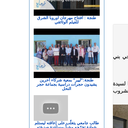
طنجة : افتتاح مهرجان اوروبا الشرق
للفيلم الوثائقي
حي بني
طنجة:"ليير" بمعية شركاء آخرين
 لسيدة
يشيدون حجرات دراسية بجماعة حجر
النحل
 شرب مشروب
طالب جامعي يتغلّب على إعاقته ليستلم
شهادة تخرّجه مشياً بمساعدة صديقته