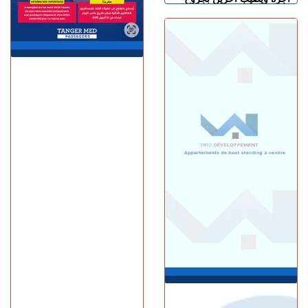
السبت 08 غشت | 11:34
استطلاع رأي: 77.3% من
الإسبان يعتبرون المغرب "بلدا
عدوا"
الجمعة 07 غشت | 23:01
سوء تدبير.. وزارة النقل تتسبب
في أزمة طوابير السيارات أمام
مراكز الفحص التقني بطنجة
الجمعة 07 غشت | 22:30
إسبانيا.. الشرطة تعلن تفكيك
واحدة من أكبر شبكات تهريب
المهاجرين عبر المتوسط
(فيديو)
الجمعة 07 غشت | 21:06
طنجة.. مصرع شابة عشرينية
غرقا داخل بحيرة بمنطقة
الگوارت
الجمعة 07 غشت | 20:08
باستخدام مفاتيح مزورة..
سرقة منازل تطيح بشخصين