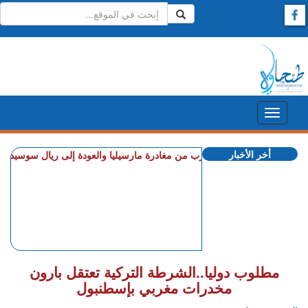
أخر الأخبار
+ استطلاع رأي: 77.3% من الإسبان يعتبرون المغرب "بلدا عدوا"
+ أكرد يقترب من مغادرة مارسيليا والعودة إلى ريال سوسيداد
+ قض
مطلوب دوليا..الشرطة التركية تعتقل بارون
مخدرات مغربي بإسطنبول