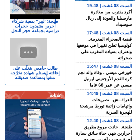
السبت 08 غشت | 19:48
أكرد يقترب من مغادرة
مارسيليا والعودة إلى ريال
طنجة:"ليير" بمعية شركاء
سوسيداد
آخرين يشيدون حجرات
دراسية بجماعة حجر النحل
السبت 08 غشت | 17:48
قضية الصحراء المغربية..
كولومبيا تعلن تغييرا في موقفها
وتعترف بسيادة المغرب على
صحرائه
السبت 08 غشت | 15:47
طالب جامعي يتغلّب على
خورخي ميسي.. وفاة والد نجم
إعاقته ليستلم شهادة تخرّجه
مشياً بمساعدة صديقته
كرة القدم الأرجنتيني ليونيل
ميسي عن عمر 68 عاما
السبت 08 غشت | 14:49
إعلانات
العرائـــش.. تصريحات
واتهامات زائفة تورط مرشحة
للهجرة السرية
السبت 08 غشت | 12:40
طنجة.. حادث مروع بطريق
أحرارين ينهي حياة سائق سيارة
أجرة ويصيب آخرين بجروح