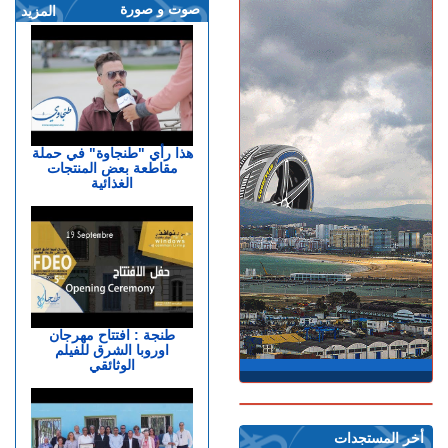
صوت و صورة
المزيد
هذا رأي "طنجاوة" في حملة
مقاطعة بعض المنتجات
الغذائية
طنجة : افتتاح مهرجان
اوروبا الشرق للفيلم
الوثائقي
أخر المستجدات