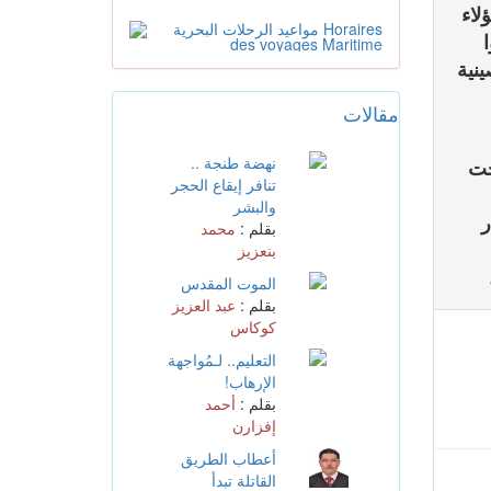
إعلانات
لاء
ينية
مقالات
المزيد
نهضة طنجة ..
حت
تنافر إيقاع الحجر
والبشر
ر
بقلم :
محمد
بنعزيز
الموت المقدس
بقلم :
عبد العزيز
كوكاس
التعليم.. لـمُواجهة
الإرهاب!
بقلم :
أحمد
إفزارن
أعطاب الطريق