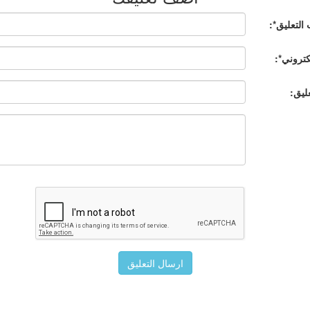
أضف تعليقك
التعليق*:
لكتروني*:
عليق: