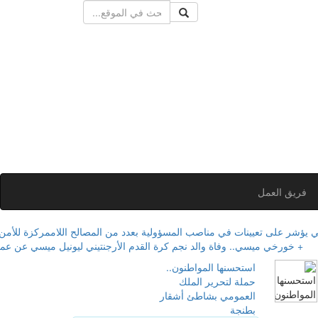
فريق العمل
 على تعيينات في مناصب المسؤولية بعدد من المصالح اللاممركزة للأمن ال
+ خورخي ميسي.. وفاة والد نجم كرة القدم الأرجنتيني ليونيل ميسي عن عمر 68 عام
استحسنها المواطنون..
حملة لتحرير الملك
العمومي بشاطئ أشقار