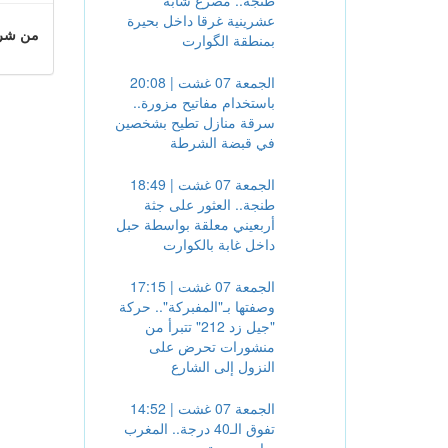
طنجة.. مصرع شابة
عشرينية غرقا داخل بحيرة
من شروط
بمنطقة الگوارت
الجمعة 07 غشت | 20:08
باستخدام مفاتيح مزورة..
سرقة منازل تطيح بشخصين
في قبضة الشرطة
الجمعة 07 غشت | 18:49
طنجة.. العثور على جثة
أربعيني معلقة بواسطة حبل
داخل غابة بالكوارت
الجمعة 07 غشت | 17:15
وصفتها بـ"المفبركة".. حركة
"جيل زد 212" تتبرأ من
منشورات تحرض على
النزول إلى الشارع
الجمعة 07 غشت | 14:52
تفوق الـ40 درجة.. المغرب