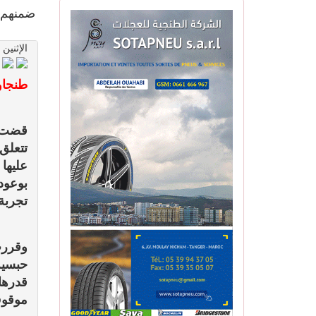
ضمنهم 
الإثنين 01 يونيو 2026 - 19:31
طنجا
قضت ا
تتعلق
عليها
بوعود
تجربة
وقررت
حبسية 
موقوف ا