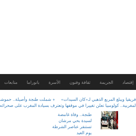
إقتصاد
الجريمة
ثقافة وفنون
الأسرة
بانوراما
متابعات
يا ويبلغ المربع الذهبي لـ«كان السيدات»
+ شملت طنجة وأصيلة.. حموشي يؤشر
مغربية.. كولومبيا تعلن تغييرا في موقفها وتعترف بسيادة المغرب على صحرائه
طنجة.. وفاة غامضة
لسيدة بحي مرشان
تستنفر عناصر الشرطة