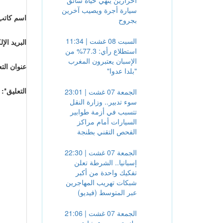
أحرارين ينهي حياة سائق
سيارة أجرة ويصيب آخرين
اسم كاتب 
بجروح
السبت 08 غشت | 11:34
البريد الإ
استطلاع رأي: 77.3% من
الإسبان يعتبرون المغرب
عنوان الت
"بلدا عدوا"
التعليق*:
الجمعة 07 غشت | 23:01
سوء تدبير.. وزارة النقل
تتسبب في أزمة طوابير
السيارات أمام مراكز
الفحص التقني بطنجة
الجمعة 07 غشت | 22:30
إسبانيا.. الشرطة تعلن
تفكيك واحدة من أكبر
شبكات تهريب المهاجرين
عبر المتوسط (فيديو)
الجمعة 07 غشت | 21:06