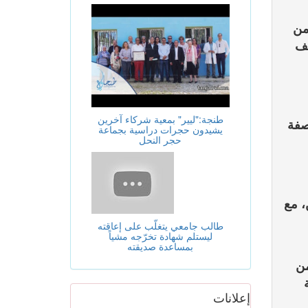
الشرق للفيلم الوثائقي
من
 مدنية، محددة قيمة التعويض في 15 ألف
طنجة:"ليير" بمعية شركاء آخرين
صفة
يشيدون حجرات دراسية بجماعة
حجر النحل
، مع
طالب جامعي يتغلّب على إعاقته
ليستلم شهادة تخرّجه مشياً
بمساعدة صديقته
من