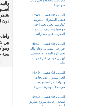
داخل 
مارسيليا والعودة إلى ريال
والبي
سوسيداد
أنفسه
ينتظرو
السبت 08 غشت | 17:48
قضية الصحراء المغربية..
دون ال
كولومبيا تعلن تغييرا في
موقفها وتعترف بسيادة
المغرب على صحرائه
وأفاد
السبت 08 غشت | 15:47
ومواك
خورخي ميسي.. وفاة والد
نجم كرة القدم الأرجنتيني
سنة جا
ليونيل ميسي عن عمر 68
ا
عاما
السبت 08 غشت | 14:49
العرائـــش.. تصريحات
واتهامات زائفة تورط
مرشحة للهجرة السرية
السبت 08 غشت | 12:40
طنجة.. حادث مروع بطريق