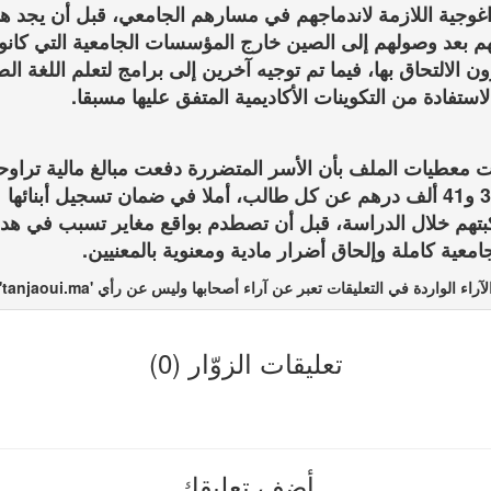
جامعات صينية معروفة، مع توفير مختلف الترتيبات الإدارية
داغوجية اللازمة لاندماجهم في مسارهم الجامعي، قبل أن يجد هؤ
م بعد وصولهم إلى الصين خارج المؤسسات الجامعية التي كانوا
ن الالتحاق بها، فيما تم توجيه آخرين إلى برامج لتعلم اللغة الص
استفادة من التكوينات الأكاديمية المتفق عليها مسبقا.
ت معطيات الملف بأن الأسر المتضررة دفعت مبالغ مالية تراو
بين 35 و41 ألف درهم عن كل طالب، أملا في ضمان تسجيل أبنائها
بتهم خلال الدراسة، قبل أن تصطدم بواقع مغاير تسبب في هد
معية كاملة وإلحاق أضرار مادية ومعنوية بالمعنيين.
لآراء الواردة في التعليقات تعبر عن آراء أصحابها وليس عن رأي 'tanjaoui.ma'
تعليقات الزوّار (0)