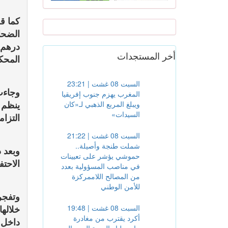
كما ق
درهم 
أخر المستجدات
المحكم
السبت 08 غشت | 23:21
وجاءت
المغرب يهزم جنوب إفريقيا
ينظم 
ويبلغ المربع الذهبي لـ«كان
السيدات»
التزا
السبت 08 غشت | 21:22
شملت طنجة وأصيلة..
وبعد 
حموشي يؤشر على تعيينات
الاحتف
في مناصب المسؤولية بعدد
من المصالح اللاممركزة
للأمن الوطني
وتفجر
السبت 08 غشت | 19:48
خلاله
أكرد يقترب من مغادرة