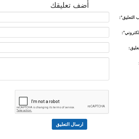
أضف تعليقك
 التعليق*:
إلكتروني*:
عليق: