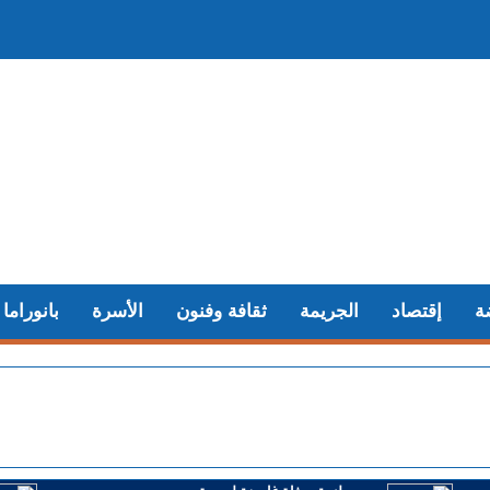
ة
إقتصاد
الجريمة
ثقافة وفنون
الأسرة
بانوراما
+ بعد المرحلة الابتدائية.. انطلاق جلسات الاستئناف في محاكمة المتهمين في ملف قضية "إسكوبار الصحراء"
+ في