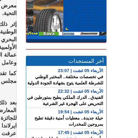
معرض ا
التحية.
إثر ذلك
الوطنية
البحري و
الأولمب
عمالة ا
أخر المستجدات
وعامل إ
الأربعاء 05 غشت | 23:07
كما تقد
في تخصصات مختلفة.. المختبر الوطني
مجلس إ
للشرطة العلمية يتوج بشهادة الجودة الدولية
الأربعاء 05 غشت | 22:32
الفنيدق.. الدرك الملكي يطيح بمتورطين في
بعد ذلك
التحريض على الهجرة غير الشرعية
المعارض
الأربعاء 05 غشت | 19:54
للجائزة
حيلة جديدة.. معطيات أمنية دقيقة تطيح
بمروجين للمخدرات
ايرلاند
الأربعاء 05 غشت | 17:45
عرفت م