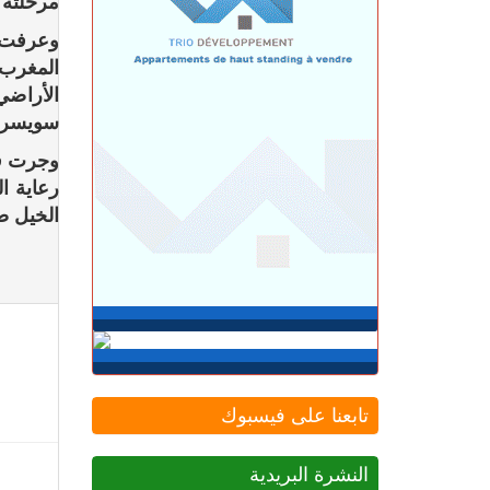
مرحلته ا
طنجة.. محل غير مرخص للنجارة يعرض
ساكنة حي بني توزين لأمراض خطيرة فمن
يحميه؟
المغرب، 
الثلاثاء 04 غشت | 22:31
الأراضي
شحال خسرتي باش تدوز الصيفية فطنجة؟
سويسرا، 
الثلاثاء 04 غشت | 20:07
وجرت فع
توضيـــح.. "غوغل مابس" يُصنِّف سبتة
ومليلية كـ"مناطق متنازع عليها"
الخيل ض
الثلاثاء 04 غشت | 18:01
طنجة.. عملية أمنية نوعية تنتهي بإيقاف
مواطن فرنسي الجنسية
الثلاثاء 04 غشت | 16:09
بعد خمسة أيام.. الصليب الأحمر بسبتة
المحتلة يوزع الغذاء على 2000 مهاجر
غالبيتهم من أفريقيا جنوب الصحراء (فيديو)
الثلاثاء 04 غشت | 13:29
طنجة.. أجواء ساخنة داخل المحكمة
تابعنا على فيسبوك
الابتدائية بعد إعلان نقابة التوقف عن العمل
بسبب أزمة التكييف
النشرة البريدية