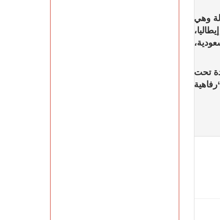
اركة نخبة مميزة من الفرسان يمثلون 17 دولة وهي
يطاليا،
عودية،
دة تحت
 تحت شعار “رفاهية