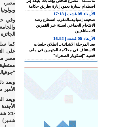
مأســـاة.. مصرع شخص وإصابات بليغة إثر
مصر، ال
اصطدام سيارة بعمود إنارة بطريق حكامة
وبولونيا.
الأربعاء 05 غشت | 17:18
وفي ختا
صحيفة إسبانية..المغرب استطاع رصد
الاقتحام الجماعي لسبتة عبر القمرين
والجامع
الاصطناعيين
الجائزة 
الأربعاء 05 غشت | 16:52
كما سلم
بعد المرحلة الابتدائية.. انطلاق جلسات
الاستئناف في محاكمة المتهمين في ملف
على الت
قضية "إسكوبار الصحراء"
مصر ممت
الأربعاء 05 غشت | 16:12
ممتطية
احتلال الملك العمومي يحاصر منزل أسرة
“جوفيال
ببئر الشفاء.. والعائلة تطلب الإنصاف
وبعد ذل
الأربعاء 05 غشت | 15:13
طنجة المتوسط.. إحباط محاولة لتهريب
الأمير 
350 كيلوغراما من مخدر الشيرا
ويعد ال
الأربعاء 05 غشت | 11:57
غضــــب.. الجنود الإسبان يحتجون على
الوجبات الغذائية والساعات الإضافية في
سبتة المحتلة
الثلاثاء 04 غشت | 23:31