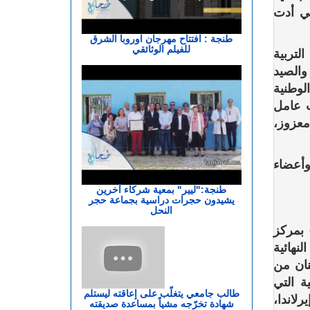
ي أدت
طنجة : افتتاح مهرجان اوروبا الشرق
للفيلم الوثائقي
لتربية
والصيد
الوطنية
ت عامل
معزوز،
وأعضاء
طنجة:"ليير" بمعية شركاء آخرين
يشيدون حجرات دراسية بجماعة حجر
النحل
 بمركز
نهائية
نان من
ة التي
طالب جامعي يتغلّب على إعاقته ليستلم
اندا،
شهادة تخرّجه مشياً بمساعدة صديقته