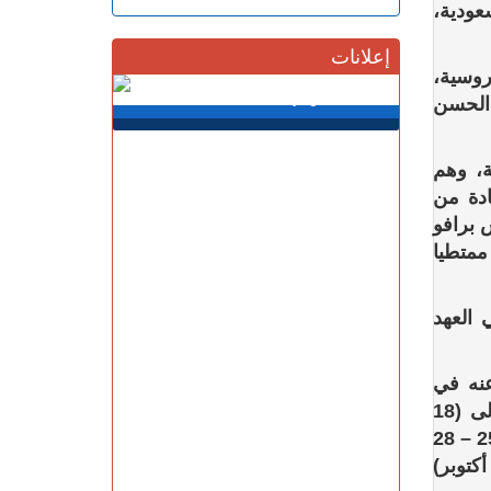
عودية،
إعلانات
روسية،
 الحسن
ة، وهم
ادة من
 برافو
متطيا
 العهد
عنه في
الأجندة الدولية لمسابقات الفروسية. وقد انطلق بإجراء مرحلته الأولى (18
-21 شتنبر الماضي) بحلبة “إيبيكا” بمدينة تطوان، تلتها مرحلة الرباط (25 – 28
ر) بالمركب الملكي للفروسية، لتشكل محطة الجديدة (02- 05 أكتوبر)