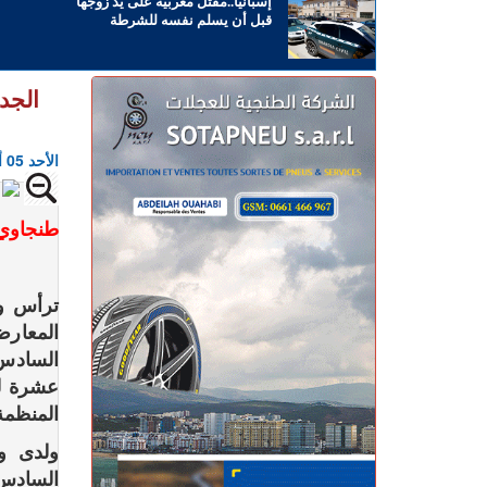
إسبانيا..مقتل مغربية على يد زوجها
قبل أن يسلم نفسه للشرطة
الجد
الأحد 05 أكتوبر 2025 - 19:31
طنجاوي
المعارض
السادس 
عشرة لل
المنظمة
ولدى و
السادس 