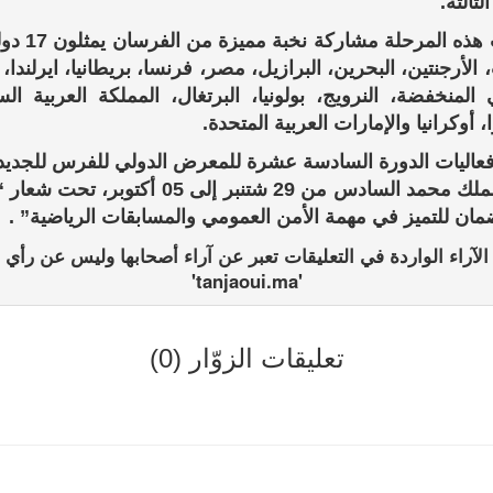
لثالثة.
وعرفت هذه المرحلة مش
الأرجنتين، البحرين، البرازيل، مصر، فرنسا، بريطانيا، ايرلندا، إ
 المنخفضة، النرويج، بولونيا، البرتغال، المملكة العربية الس
أوكرانيا والإمارات العربية المتحدة.
اليات الدورة السادسة عشرة للمعرض الدولي للفرس للجدي
رعاية الملك محمد السادس من 29 شتنبر إلى 05 أكتوبر،
مان للتميز في مهمة الأمن العمومي والمسابقات الرياضية” .
الآراء الواردة في التعليقات تعبر عن آراء أصحابها وليس عن رأي
'tanjaoui.ma'
تعليقات الزوّار (0)