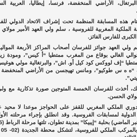
برتغال، الأراضي المنخفضة، فرنسا، إيطاليا، العربية الس
م هذه المسابقة المنظمة تحت إشراف الاتحاد الدولي للف
ة الملكية المغربية للفروسية ، سلم ولي العهد الأمير مولاي
الكبرى للفارس الفائز.
 ولي العهد جوائز للفرسان أصحاب المراكز الأربعة الموالي
والي الغالي بوقاع من المغرب ممتطيا “أ كيس”، ومودة زي
طيا “إف لووكس كود كيل أو. اش”، والبرتغالية مولي هوغيس
 “ه ه س طوكيو”، ومانس تهيجسن من الأراضي المنخفضة م
يتي”.
ك، أخذت للفرسان الخمسة المتوجين صورة تذكارية مع ولي
مولاي الحسن.
دوري الملكي المغربي للقفز على الحواجز موعدا لا محيد 
شتنب