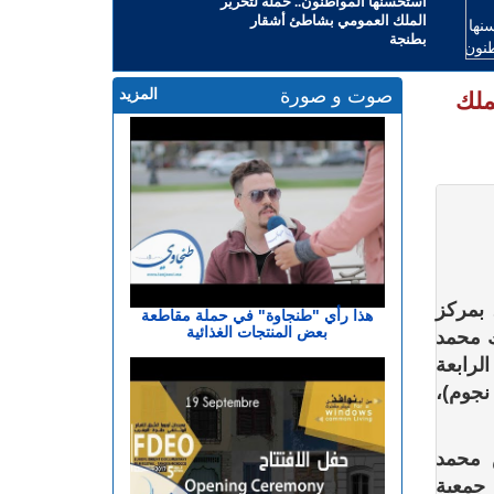
استحسنها المواطنون.. حملة لتحرير
الملك العمومي بشاطئ أشقار
بطنجة
صوت و صورة
المزيد
ملك
ية اليوم الأحد (5 أكتوبر)، بمركز
هذا رأي "طنجاوة" في حملة مقاطعة
بعض المنتجات الغذائية
ك محمد
لرابعة
نجوم)،
 محمد
 جمعية