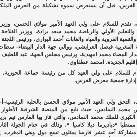
لفرس، قبل أن يستعرض سموه تشكيلة من الحرس الملك
، تقدم للسلام على ولي العهد الأمير مولاي الحسن، وزير ا
 والتعليم الأولي والرياضة محمد سعد برادة، ووزير الفلاحة 
التنمية القروية والمياه والغابات أحمد البواري، ورئيس اللجنة 
ية المغربية فيصل العرايشي، ووالي جهة الدار البيضاء- سطا
لدار البيضاء محمد امهيدية، ورئيس مجلس الجهة، عبد اللطيف 
قليم الجديدة، امحمد عطفاوي.
م للسلام على ولي العهد كل من رئيسة جماعة الحوزية، 
دارة جمعية معرض الفرس.
، التحق ولي العهد الأمير مولاي الحسن بالحلبة الرئيسية-أ-
 محمد السادس، حيث تابع من المنصة الشرفية الأطوار ال
 الكبرى للملك محمد السادس، والتي فاز بها الفارس تيم بري
ا ممتطيا “دياديرما ديلا كاسيا “، وذلك في ختام الجولة الثاني
شاركة أحد عشر فارسا يمثلون تسع دول وهي المغرب، إيرل