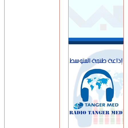
الإسبان يعتبرون المغرب "بلدا
عدوا"
الجمعة 07 غشت | 23:01
سوء تدبير.. وزارة النقل تتسبب
في أزمة طوابير السيارات أمام
مراكز الفحص التقني بطنجة
الجمعة 07 غشت | 22:30
إسبانيا.. الشرطة تعلن تفكيك
واحدة من أكبر شبكات تهريب
المهاجرين عبر المتوسط
(فيديو)
الجمعة 07 غشت | 21:06
طنجة.. مصرع شابة عشرينية
غرقا داخل بحيرة بمنطقة
الگوارت
الجمعة 07 غشت | 20:08
باستخدام مفاتيح مزورة..
سرقة منازل تطيح بشخصين
في قبضة الشرطة
الجمعة 07 غشت | 18:49
طنجة.. العثور على جثة أربعيني