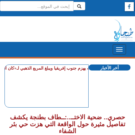
أخر الأخبار
+ المغرب يهزم جنوب إفريقيا ويبلغ المربع الذهبي لـ«كان السيدات»
حصري.. ضحية الاختــ..:ــطاف بطنجة يكشف
تفاصيل مثيرة حول الواقعة التي هزت حي بئر
الشفاء