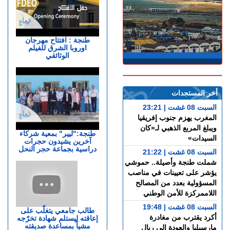
طنجة : افتتاح مهرجان
اوروبا الشرق للفيلم
الوثائقي
أخر المستجدات
السبت 08 غشت | 23:21
المغرب يهزم جنوب إفريقيا
ويبلغ المربع الذهبي لـ«كان
طنجة:"ليير" بمعية شركاء
السيدات»
آخرين يشيدون حجرات
دراسية بجماعة حجر النحل
السبت 08 غشت | 21:22
شملت طنجة وأصيلة.. حموشي
يؤشر على تعيينات في مناصب
المسؤولية بعدد من المصالح
اللاممركزة للأمن الوطني
السبت 08 غشت | 19:48
طالب جامعي يتغلّب على
أكرد يقترب من مغادرة
إعاقته ليستلم شهادة تخرّجه
مشياً بمساعدة صديقته
مارسيليا والعودة إلى ريال