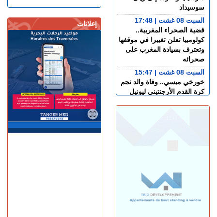
سوسيداد
السبت 08 غشت | 17:48
إعلانات
قضية الصحراء المغربية..
كولومبيا تعلن تغييرا في موقفها
وتعترف بسيادة المغرب على
صحرائه
السبت 08 غشت | 15:47
خورخي ميسي.. وفاة والد نجم
كرة القدم الأرجنتيني ليونيل
ميسي عن عمر 68 عاما
السبت 08 غشت | 14:49
العرائـــش.. تصريحات
واتهامات زائفة تورط مرشحة
للهجرة السرية
السبت 08 غشت | 12:40
طنجة.. حادث مروع بطريق
أحرارين ينهي حياة سائق سيارة
أجرة ويصيب آخرين بجروح
السبت 08 غشت | 11:34
استطلاع رأي: 77.3% من