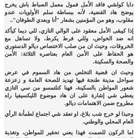
دابا كولشي فاقد الأمل فمول معمل الصباط باش يخرج
يوضح هاد القضية، لأنه ببساطة سلم الأولويات عندو
مقلوب، وهو من المؤمنين بشعار "أنا وبعدي الطوفان"..
إذا كيبقى الأمل معقود على الوالي التازي، للي ديما كيأكد
انه ضد الخواض، وللي فرط يكرط، ولا تساهل مع
الخروقات، وحيث ان من صلب الاختصاص ديالو الدستوري
هو الحفاظ على الأمن العام بعناصره الثلاثة: الأمن
والصحة والسكينة.
وحيث ان قضية التخلص من هاد السموم في عرض
سواحل مدينة طنجة فيها تهديد للصحة العامة و زعزعة
شعور المواطن بالسكينة، فهنا كنلتمسو من سي التازي
يعطي شي إشارة على ان هاد موضوع الليكسيفيا راه
مطروح ضمن الاهتمامات ديالو.
وحبذا لو خرج شب بلاغ، او تعقد شي اجتماع لطمأنة الرأي
العام المحلي والوطني.
اما الركون للصمت فهذا يعني تحقير للمواطن، وتغذية