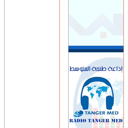
معلقة بواسطة حبل داخل غابة
بالكوارت
الجمعة 07 غشت | 17:15
وصفتها بـ"المفبركة".. حركة
"جيل زد 212" تتبرأ من
منشورات تحرض على النزول
إلى الشارع
الجمعة 07 غشت | 14:52
تفوق الـ40 درجة.. المغرب
يواجه موجة حر
الجمعة 07 غشت | 13:07
طنجة.. فيديو متداول يقود إلى
توقيف شخصين للاشتباه في
الفرار من محطة وقود دون أداء
الجمعة 07 غشت | 11:02
رسميـــا.. إلغاء المباراة الودية
بين اتحاد طنجة وبرشلونة
الخميس 06 غشت | 23:12
مصدر دبلوماسي: إعادة
القاصرين غير المرفوقين
مسألة مبدأ قائمة على