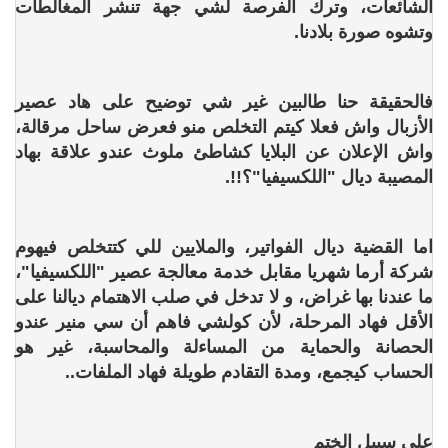
الشائعات، وترك الفرصة لشي جهة تنشر المغالطات
وتشوه صورة بلادنا.
فالحقيقة حنا طالبين غير شي توضيح على هاد عصير
الأزبال واش فعلا كيتم التخلص منو فعرض ساحل مرقالة،
واش الإعلان عن البلايا كشاطئ ملوث عندو علاقة بهاد
المصيبة ديال "اللكسيفيا"؟!!.
اما القضية ديال الفواتير، والملايين للي كتتخلص فيهوم
شركة أرما شهريا مقابل خدمة معالجة عصير "اللكسيفيا"،
ما عندنا بها غراض، و لا تدخل في صلب الاهتمام ديالنا على
الأقل فهاد المرحلة، لأن كولشي فاهم أن سي منير عندو
الحصانة والحماية من المساءلة والمحاسبة، غير هو
الحساب كيجمع، ومدة التقادم طويلة فهاد الملفات..
على سبيل الختم