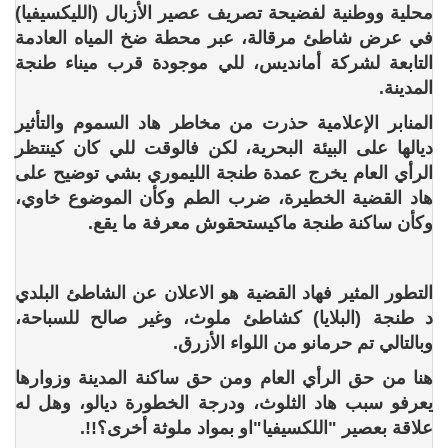
محلية ووطنية لفضيحة تصريف عصير الأزبال (الليكسيفيا)
في عرض شاطئ مرقالة، عبر محطة ضخ المياه العادمة
التابعة لشركة أمانديس، للي موجودة قرب ميناء طنجة
المدينة.
المنابر الإعلامية حذرت من مخاطر هاد السموم والتأثير
ديالها على البيئة البحرية، لكن فالوقت للي كان كينتظر
الرأي العام يخرج عمدة طنجة الليموري بشي توضيح على
هاد القضية الخطيرة، ضرب الطم وكأن الموضوع خاوي،
وكأن ساكنة طنجة ماكيستحقوش معرفة ما يقع.
التطور المثير فهاد القضية هو الاعلان عن الشاطئ البلدي
د طنجة (البلايا) كشاطئ ملوث، وغير صالح للسباحة،
وبالتالي تم حرمانو من اللواء الأزرق.
هنا من حق الرأي العام ومن حق ساكنة المدينة وزوارها
يعرفو سبب هاد الثلوث، ودرجة الخطورة ديالو، وهل له
علاقة بعصير "اللكسيفيا"او بمواد ملوثة أخرى؟!!.