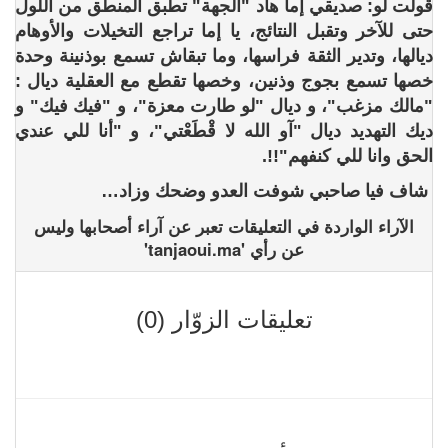
قولت لو: صديقي إما هاد "الجهة" تطبق المنطق من اللول
حتى للآخر وتقبل النتائج، يا إما تراجع التخيلات والأوهام
ديالها، وتدير الثقة فراسها، وما تبقاش تسمع بوذنينة وحدة
خصها تسمع بجوج وذنين، وخصها تقطع مع العقلية ديال :
"مالك مزغب"، و ديال "لو طارت معزة"، و "فيك فيك" و
ديك التهديد ديال "آو الله لا قْطَعْتي"، و "أنا للي عندي
الحق وانا للي كنفهم"!!.
شاف فيا صاحبي شوفت العدو وضحك وزاد…
الآراء الواردة في التعليقات تعبر عن آراء أصحابها وليس
عن رأي 'tanjaoui.ma'
تعليقات الزوّار (0)