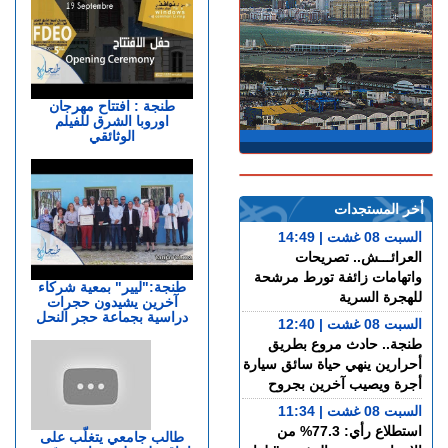
طنجة : افتتاح مهرجان
اوروبا الشرق للفيلم
الوثائقي
أخر المستجدات
السبت 08 غشت | 14:49
العرائـــش.. تصريحات
واتهامات زائفة تورط مرشحة
طنجة:"ليير" بمعية شركاء
للهجرة السرية
آخرين يشيدون حجرات
دراسية بجماعة حجر النحل
السبت 08 غشت | 12:40
طنجة.. حادث مروع بطريق
أحرارين ينهي حياة سائق سيارة
أجرة ويصيب آخرين بجروح
السبت 08 غشت | 11:34
استطلاع رأي: 77.3% من
طالب جامعي يتغلّب على