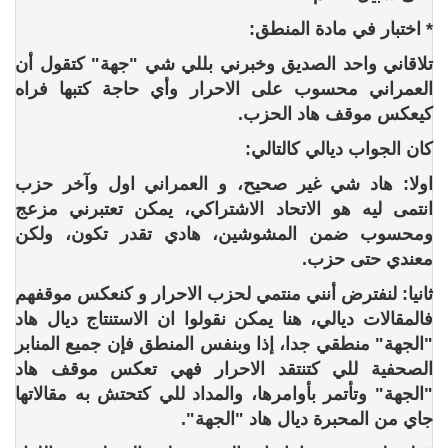
* اختبار في مادة المنطق:
تلاقاني واحد الصديق وخبرني بللي شي "جهة" كتقول أن
العمراني محسوب على الاحرار وأي حاجة كتبها فراه
كيعكس موقف هاد الحزب.
كان الجواب ديالي كالتالي:
اولا: هاد شي غير صحيح، و العمراني اول وآخر حزب
انتمى ليه هو الاتحاد الاشتراكي، يمكن تعتبرني مزعج
ومحسوب ضمن المشوشين، هادي تقدر تكون، ولكن
معندي حتى حزب.
ثانيا: لنفترض أنني منتمي لحزب الاحرار و كنعكس موقفهم
فالمقالات ديالي، هنا يمكن نقولوا ان الاستنتاج ديال هاد
"الجهة" منطقي جدا، إذا وبنفس المنطق فإن جميع المنابر
الصحفية للي كتنتقد الاحرار فهي تعكس موقف هاد
"الجهة" وتأتمر بأوامرها، والمداد للي كتحتش به مقالاتها
جاي من المحبرة ديال هاد "الجهة".