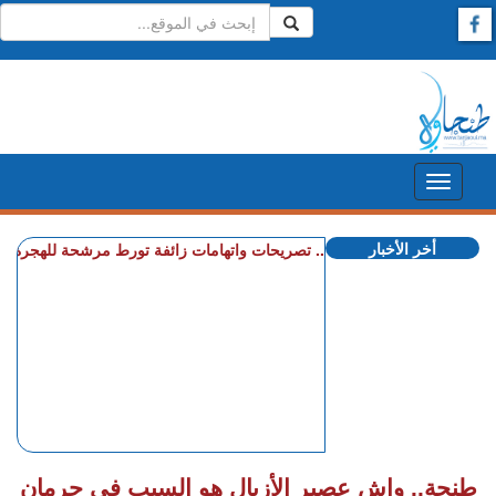
أخر الأخبار
+ العرائـــش.. تصريحات واتهامات زائفة تورط مرشحة للهجرة السرية
+ 
طنجة.. واش عصير الأزبال هو السبب في حرمان