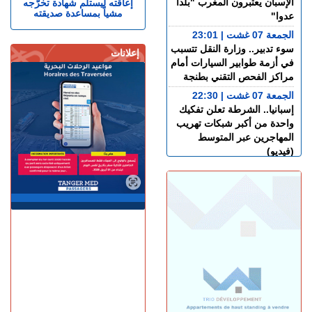
الإسبان يعتبرون المغرب "بلدا
إعاقته ليستلم شهادة تخرّجه
مشياً بمساعدة صديقته
عدوا"
الجمعة 07 غشت | 23:01
سوء تدبير.. وزارة النقل تتسبب
إعلانات
في أزمة طوابير السيارات أمام
مراكز الفحص التقني بطنجة
الجمعة 07 غشت | 22:30
إسبانيا.. الشرطة تعلن تفكيك
واحدة من أكبر شبكات تهريب
المهاجرين عبر المتوسط
(فيديو)
الجمعة 07 غشت | 21:06
طنجة.. مصرع شابة عشرينية
غرقا داخل بحيرة بمنطقة
الگوارت
الجمعة 07 غشت | 20:08
باستخدام مفاتيح مزورة..
سرقة منازل تطيح بشخصين
في قبضة الشرطة
الجمعة 07 غشت | 18:49
طنجة.. العثور على جثة أربعيني