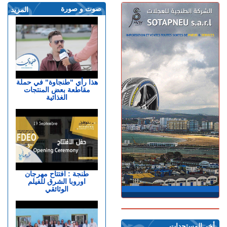
صوت و صورة
المزيد
هذا رأي "طنجاوة" في حملة
مقاطعة بعض المنتجات
الغذائية
طنجة : افتتاح مهرجان
اوروبا الشرق للفيلم
الوثائقي
أخر المستجدات