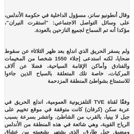
وقال أنطونيو سانز، مسؤول الداخلية في حكومة الأندلس،
على وسائل التواصل الاجتماعي: "استقرت النيران"،
مؤكدا أنه تم السماح لجميع النازحين بالعودة.
ولم يسفر الحريق الذي اندلع بعد ظهر الثلاثاء عن سقوط
ضحايا، لكنه استدعى إجلاء 1550 شخصا من المخيمات
والفنادق وأماكن الإقامة السياحية، فضلا عن آلاف
المركبات، خاصة تلك المتعلقة بالسياح الذين جاءوا
للاستمتاع بشواطئ المنطقة المزدحمة
وفقًا لقناة TVE التلفزيونية العمومية، اندلع الحريق في
عربة سكن (كرفان) كانت متوقفة في موقع تخييم على
جبل لا بينيا، بالقرب من الشاطئ. وانتشر بسرعة بسبب
الرياح القوية، وهي شائعة في هذه المنطقة من الأندلس
ومضيق جبل طارق، الذي يشتهر بشعبيته بين عشاق