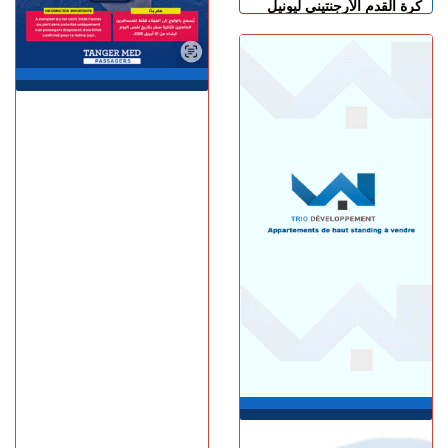
كرة القدم الأرجنتيني ليونيل
ميسي عن عمر 68 عاما
السبت 08 غشت | 14:49
العرائـــش.. تصريحات
واتهامات زائفة تورط مرشحة
للهجرة السرية
السبت 08 غشت | 12:40
طنجة.. حادث مروع بطريق
أحرارين ينهي حياة سائق سيارة
أجرة ويصيب آخرين بجروح
السبت 08 غشت | 11:34
استطلاع رأي: 77.3% من
الإسبان يعتبرون المغرب "بلدا
عدوا"
الجمعة 07 غشت | 23:01
سوء تدبير.. وزارة النقل تتسبب
في أزمة طوابير السيارات أمام
مراكز الفحص التقني بطنجة
الجمعة 07 غشت | 22:30
إسبانيا.. الشرطة تعلن تفكيك
واحدة من أكبر شبكات تهريب