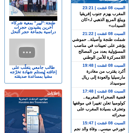
السبت 08 غشت | 23:21
المغرب يهزم جنوب إفريقيا
ويبلغ المربع الذهبي لـ«كان
طنجة:"ليير" بمعية شركاء
السيدات»
آخرين يشيدون حجرات
دراسية بجماعة حجر النحل
السبت 08 غشت | 21:22
شملت طنجة وأصيلة.. حموشي
يؤشر على تعيينات في مناصب
المسؤولية بعدد من المصالح
اللاممركزة للأمن الوطني
السبت 08 غشت | 19:48
طالب جامعي يتغلّب على
أكرد يقترب من مغادرة
إعاقته ليستلم شهادة تخرّجه
مشياً بمساعدة صديقته
مارسيليا والعودة إلى ريال
سوسيداد
السبت 08 غشت | 17:48
إعلانات
قضية الصحراء المغربية..
كولومبيا تعلن تغييرا في موقفها
وتعترف بسيادة المغرب على
صحرائه
السبت 08 غشت | 15:47
خورخي ميسي.. وفاة والد نجم