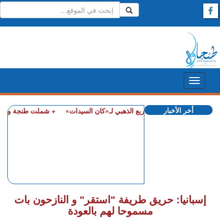
أخر الأخبار
ب إفريقيا ويبلغ المربع الذهبي لـ«كان السيدات»
+ شملت طنجة وأصيلة.. حموش
إسبانيا: حريق طريفة "استقر" و النازحون بات
مسموحا لهم بالعودة