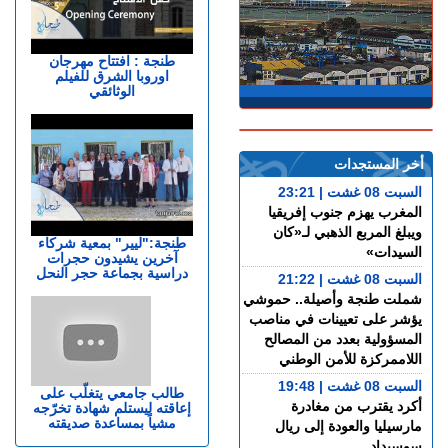
طنجة : افتتاح مهرجان
اوروبا الشرق للفيلم
الوثائقي
أخر المستجدات
السبت 08 غشت | 23:21
المغرب يهزم جنوب إفريقيا
ويبلغ المربع الذهبي لـ«كان
طنجة:"ليير" بمعية شركاء
السيدات»
آخرين يشيدون حجرات
دراسية بجماعة حجر النحل
السبت 08 غشت | 21:22
شملت طنجة وأصيلة.. حموشي
يؤشر على تعيينات في مناصب
المسؤولية بعدد من المصالح
اللاممركزة للأمن الوطني
السبت 08 غشت | 19:48
طالب جامعي يتغلّب على
أكرد يقترب من مغادرة
إعاقته ليستلم شهادة تخرّجه
مشياً بمساعدة صديقته
مارسيليا والعودة إلى ريال
سوسيداد