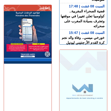
السبت 08 غشت | 17:48
إعلانات
قضية الصحراء المغربية..
كولومبيا تعلن تغييرا في موقفها
وتعترف بسيادة المغرب على
صحرائه
السبت 08 غشت | 15:47
خورخي ميسي.. وفاة والد نجم
كرة القدم الأرجنتيني ليونيل
ميسي عن عمر 68 عاما
السبت 08 غشت | 14:49
العرائـــش.. تصريحات
واتهامات زائفة تورط مرشحة
للهجرة السرية
السبت 08 غشت | 12:40
طنجة.. حادث مروع بطريق
أحرارين ينهي حياة سائق سيارة
أجرة ويصيب آخرين بجروح
السبت 08 غشت | 11:34
استطلاع رأي: 77.3% من
الإسبان يعتبرون المغرب "بلدا