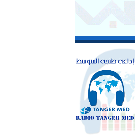
عدوا"
الجمعة 07 غشت | 23:01
سوء تدبير.. وزارة النقل تتسبب
في أزمة طوابير السيارات أمام
مراكز الفحص التقني بطنجة
الجمعة 07 غشت | 22:30
إسبانيا.. الشرطة تعلن تفكيك
واحدة من أكبر شبكات تهريب
المهاجرين عبر المتوسط
(فيديو)
الجمعة 07 غشت | 21:06
طنجة.. مصرع شابة عشرينية
غرقا داخل بحيرة بمنطقة
الگوارت
الجمعة 07 غشت | 20:08
باستخدام مفاتيح مزورة..
سرقة منازل تطيح بشخصين
في قبضة الشرطة
الجمعة 07 غشت | 18:49
طنجة.. العثور على جثة أربعيني
معلقة بواسطة حبل داخل غابة