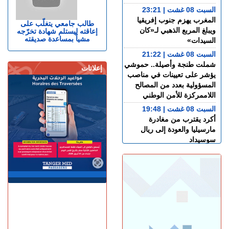
السبت 08 غشت | 23:21
المغرب يهزم جنوب إفريقيا
طالب جامعي يتغلّب على
ويبلغ المربع الذهبي لـ«كان
إعاقته ليستلم شهادة تخرّجه
مشياً بمساعدة صديقته
السيدات»
السبت 08 غشت | 21:22
شملت طنجة وأصيلة.. حموشي
إعلانات
يؤشر على تعيينات في مناصب
المسؤولية بعدد من المصالح
اللاممركزة للأمن الوطني
السبت 08 غشت | 19:48
أكرد يقترب من مغادرة
مارسيليا والعودة إلى ريال
سوسيداد
السبت 08 غشت | 17:48
قضية الصحراء المغربية..
كولومبيا تعلن تغييرا في موقفها
وتعترف بسيادة المغرب على
صحرائه
السبت 08 غشت | 15:47
خورخي ميسي.. وفاة والد نجم
كرة القدم الأرجنتيني ليونيل