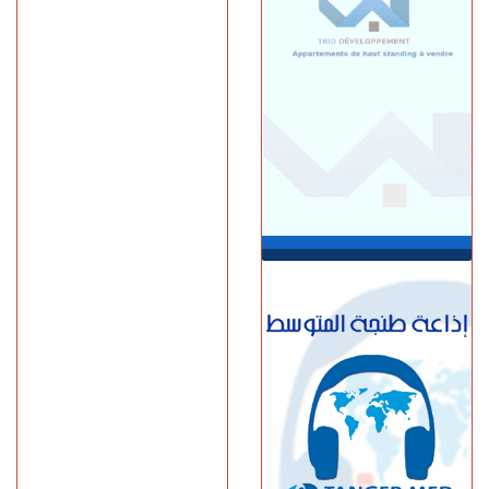
ميسي عن عمر 68 عاما
السبت 08 غشت | 14:49
العرائـــش.. تصريحات
واتهامات زائفة تورط مرشحة
للهجرة السرية
السبت 08 غشت | 12:40
طنجة.. حادث مروع بطريق
أحرارين ينهي حياة سائق سيارة
أجرة ويصيب آخرين بجروح
السبت 08 غشت | 11:34
استطلاع رأي: 77.3% من
الإسبان يعتبرون المغرب "بلدا
عدوا"
الجمعة 07 غشت | 23:01
سوء تدبير.. وزارة النقل تتسبب
في أزمة طوابير السيارات أمام
مراكز الفحص التقني بطنجة
الجمعة 07 غشت | 22:30
إسبانيا.. الشرطة تعلن تفكيك
واحدة من أكبر شبكات تهريب