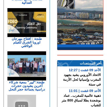
الغذائية
طنجة : افتتاح مهرجان
اوروبا الشرق للفيلم
الوثائقي
أخر المستجدات
الأحد 09 غشت | 12:27
الاتحاد الأوروبي يشيد بجهود
المغرب وإسبانيا لحل الأزمة
طنجة:"ليير" بمعية شركاء
في سبتة
آخرين يشيدون حجرات
دراسية بجماعة حجر النحل
الأحد 09 غشت | 11:01
ذهبية عالمية للمغرب.. عماد
بوشجدة بطلا لسباق 800 متر
للشباب