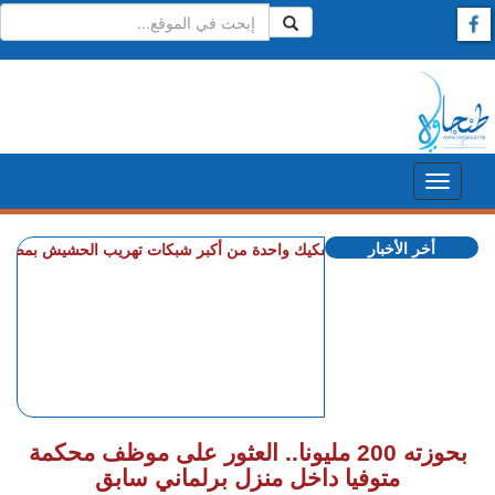
أخر الأخبار
+ إسبانيا.. تفكيك واحدة من أكبر شبكات تهريب الحشيش بمصادرة 10 أطنان واعتقال 57 شخصا (فيديو)
بحوزته 200 مليونا.. العثور على موظف محكمة
متوفيا داخل منزل برلماني سابق