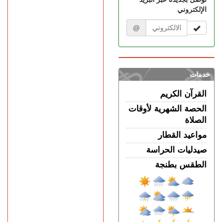
السبت 08 غشت | 12:40
الإلكتروني
طنجة.. حادث مروع بطريق
أحرارين ينهي حياة سائق سيارة
@
أجرة ويصيب آخرين بجروح
خدمات
القرآن الكريم
الحصة الشهرية لأوقات
الصلاة
مواعيد القطار
صيدليات الحراسة
الطقس بطنجة