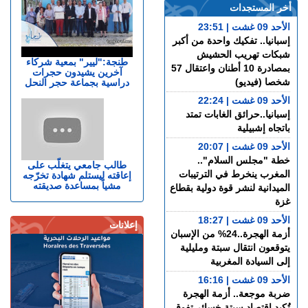
أخر المستجدات
الأحد 09 غشت | 23:51
إسبانيا.. تفكيك واحدة من أكبر
شبكات تهريب الحشيش
طنجة:"ليير" بمعية شركاء
بمصادرة 10 أطنان واعتقال 57
آخرين يشيدون حجرات
شخصا (فيديو)
دراسية بجماعة حجر النحل
الأحد 09 غشت | 22:24
إسبانيا..حرائق الغابات تمتد
باتجاه إشبيلية
الأحد 09 غشت | 20:07
خطة "مجلس السلام"..
طالب جامعي يتغلّب على
المغرب ينخرط في الترتيبات
إعاقته ليستلم شهادة تخرّجه
مشياً بمساعدة صديقته
الميدانية لنشر قوة دولية بقطاع
غزة
الأحد 09 غشت | 18:27
إعلانات
أزمة الهجرة..24% من الإسبان
يتوقعون انتقال سبتة ومليلية
إلى السيادة المغربية
الأحد 09 غشت | 16:16
ضربة موجعة.. أزمة الهجرة
تُكبد اقتصاد سبتة خسائر تفوق