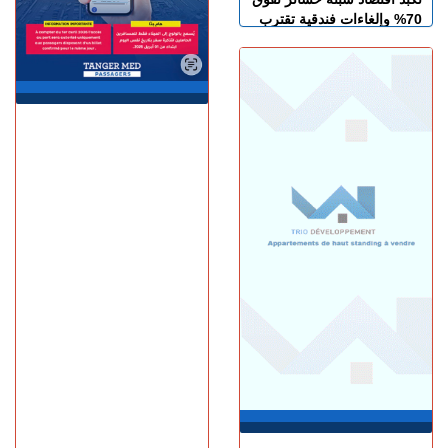
70% وإلغاءات فندقية تقترب
من 100%
الأحد 09 غشت | 14:32
بعد أحداث سبتة.. الاتحاد
الأوروبي يدعو “ميتا” و”تيك
توك” إلى التصدي للتضليل
الإعلامي والأخبار الزائفة
الأحد 09 غشت | 12:27
الاتحاد الأوروبي يشيد بجهود
المغرب وإسبانيا لحل الأزمة
في سبتة
الأحد 09 غشت | 11:01
ذهبية عالمية للمغرب.. عماد
بوشجدة بطلا لسباق 800 متر
للشباب
السبت 08 غشت | 23:21
المغرب يهزم جنوب إفريقيا
ويبلغ المربع الذهبي لـ«كان
السيدات»
السبت 08 غشت | 21:22