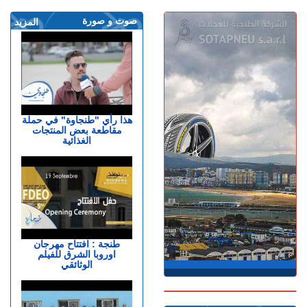
صوت و صورة
المزيد
هذا رأي "طنجاوة" في حملة
مقاطعة بعض المنتجات
الغذائية
طنجة : افتتاح مهرجان
اوروبا الشرق للفيلم
الوثائقي