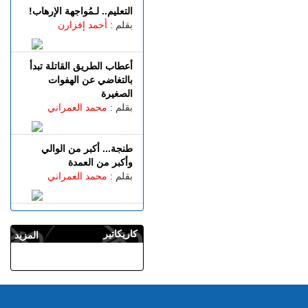
للنجارة يعرض ساكنة حي بني
التعليم.. لـمُواجهة الإرهاب!
توزين لأمراض خطيرة فمن
بقلم :
أحمد إفزارن
يحميه؟
الثلاثاء 04 غشت | 22:31
شحال خسرتي باش تدوز
أعطاب الطريق القاتلة تبدأ
الصيفية فطنجة؟
بالتغاضي عن الهفوات
الصغيرة
بقلم :
محمد العمراني
طنجة... أكبر من الوالي
وأكبر من العمدة
بقلم :
محمد العمراني
كاريكاتير
المزيد