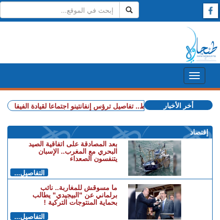
أخر الأخبار
+ الربـــاط.. تفاصيل ترؤس إنفانتينو اجتماعا لقيادة الفيفا
+ مهني
إقتصاد
بعد المصادقة على اتفاقية الصيد
البحري مع المغرب.. الإسبان
يتنفسون الصعداء
التفاصيل...
ما مسوقش للمغاربة.. نائب
برلماني عن "البيجيدي" يطالب
بحماية المنتوجات التركية !
التفاصيل...