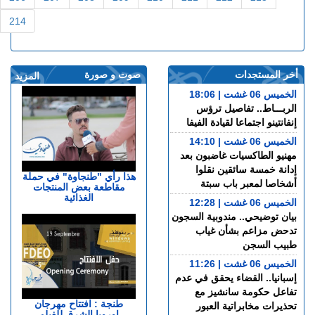
214
أخر المستجدات
صوت و صورة
المزيد
الخميس 06 غشت | 18:06
الربـــاط.. تفاصيل ترؤس
إنفانتينو اجتماعا لقيادة الفيفا
الخميس 06 غشت | 14:10
مهنيو الطاكسيات غاضبون بعد
إدانة خمسة سائقين نقلوا
هذا رأي "طنجاوة" في حملة
أشخاصا لمعبر باب سبتة
مقاطعة بعض المنتجات
الغذائية
الخميس 06 غشت | 12:28
بيان توضيحي.. مندوبية السجون
تدحض مزاعم بشأن غياب
طبيب السجن
الخميس 06 غشت | 11:26
إسبانيا.. القضاء يحقق في عدم
تفاعل حكومة سانشيز مع
طنجة : افتتاح مهرجان
تحذيرات مخابراتية العبور
اوروبا الشرق للفيلم