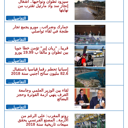
سيزود تطوان ونواحيها.. أشغال
إنجاز سد واد مارتيل تقترب من
نهايتها
التفاصيل...
جمارك وضرائب.. مورو يجمع تجار
طنجة في لقاء تواصلي
التفاصيل...
قريبا.. "ريان إير" تؤمن خطا جويا
بين تطوان و مالقا ب 19.99 يورو
التفاصيل...
إسبانيا تحطم رقما قياسيا باستقبال
82.6 مليون سائح أجنبي سنة 2018
التفاصيل...
لقاء بين الوزير العلمي وجامعة
الغرف ينهي ازمة الفوترة وحجز
البضائع
التفاصيل...
رونو المغرب: على الرغم من
الأزمة.. المصنع الفرنسي يحقق
مبيعات تاريخية سنة 2018