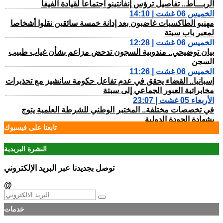
الربـــاط.. تفاصيل ترؤس إنفانتينو اجتماعا لقيادة الفيفا
الخميس 06 غشت | 14:10
مهنيو الطاكسيات غاضبون بعد إدانة خمسة سائقين نقلوا أشخاصا
لمعبر باب سبتة
الخميس 06 غشت | 12:28
بيان توضيحي.. مندوبية السجون تدحض مزاعم بشأن غياب طبيب
السجن
الخميس 06 غشت | 11:26
إسبانيا.. القضاء يحقق في عدم تفاعل حكومة سانشيز مع تحذيرات
مخابراتية العبور الجماعي إلى سبتة
الأربعاء 05 غشت | 23:07
في تخصصات مختلفة.. المختبر الوطني للشرطة العلمية يتوج
بشهادة الجودة الدولية
تابعنا على فيسبوك
الأربعاء 05 غشت | 22:32
الفنيدق.. الدرك الملكي يطيح بمتورطين في التحريض على الهجرة
غير الشرعية
النشرة البريدية
الأربعاء 05 غشت | 19:54
حيلة جديدة.. معطيات أمنية دقيقة تطيح بمروجين للمخدرات
توصل بجديدنا عبر البريد الإلكتروني
الأربعاء 05 غشت | 17:45
@
مأســـاة.. مصرع شخص وإصابات بليغة إثر اصطدام سيارة بعمود
إنارة بطريق حكامة
الأربعاء 05 غشت | 17:18
خدمات
صحيفة إسبانية..المغرب استطاع رصد الاقتحام الجماعي لسبتة