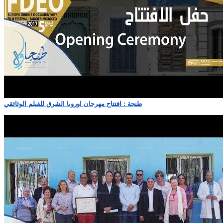
طنجة : افتتاح مهرجان اوروبا الشرق للفيلم الوثائقي