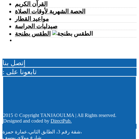
عبر القمرين الاصطناعيين
القرآن الكريم
الأربعاء 05 غشت | 16:52
الحصة الشهرية لأوقات الصلاة
بعد المرحلة الابتدائية.. انطلاق جلسات الاستئناف في محاكمة
مواعيد القطار
المتهمين في ملف قضية "إسكوبار الصحراء"
الأربعاء 05 غشت | 16:12
صيدليات الحراسة
احتلال الملك العمومي يحاصر منزل أسرة ببئر الشفاء.. والعائلة
الطقس بطنجة
تطلب الإنصاف
الأربعاء 05 غشت | 15:13
طنجة المتوسط.. إحباط محاولة لتهريب 350 كيلوغراما من مخدر
الشيرا
إتصل بنا
: تابعونا على
2015 © Copyright TANJAOUI.MA | All Rights reserved.
Designed and coded by
DirectPub.
شقة رقم 3، الطابق الثاني،عمارة حمزة،
شارع مولاي يوسف