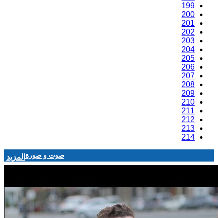
199
200
201
202
203
204
205
206
207
208
209
210
211
212
213
214
صوت و صورة
المزيد