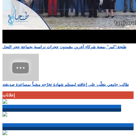
طنجة:"ليير" بمعية شركاء آخرين يشيدون حجرات دراسية بجماعة حجر النحل
طالب جامعي يتغلّب على إعاقته ليستلم شهادة تخرّجه مشياً بمساعدة صديقته
إعلانات