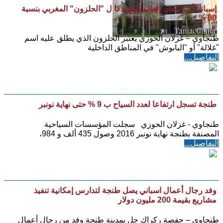
إسبانيا أكثر بلدان العالم استهلاكا ل "الحلزون" المغربي بنسبة
80 %
طنجاوي – غزلان الحوزي يعتبر الحلزون الذي يطلق عليه اسم
"غلالة" أو "البابوش" في المناطق الداخلية
التفاصيل...
طنجة تسجل ارتفاعا لعدد السياح ب 9 % حتى نهاية نونبر
طنجاوي - غزلان الحوزي سجلت المؤسسات السياحية
المصنفة بطنجة نهاية نونبر 2016 وصول 435 ألف و 984،
التفاصيل...
وفد رجال أعمال اسباني يصل طنجة لتدارس إمكانية تنفيذ
مشاريع بقيمة 200 مليون دولار
طنجاوي – حفصة ركراك حل بمدينة طنجة وفد من رجال أعمال