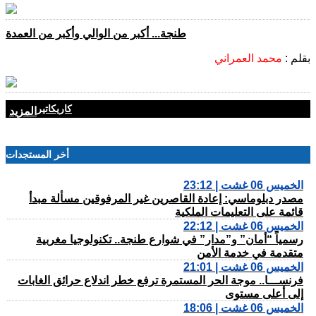
طنجة... أكبر من الوالي وأكبر من العمدة
بقلم :
محمد العمراني
كاريكاتير
المزيد
أخر المستجدات
الخميس 06 غشت | 23:12
مصدر دبلوماسي: إعادة القاصرين غير المرفوقين مسألة مبدأ
قائمة على التعليمات الملكية
الخميس 06 غشت | 22:12
رسمياً “أمان” و”مدار” في شوارع طنجة.. تكنولوجيا مغربية
متقدمة في خدمة الأمن
الخميس 06 غشت | 21:01
فرنســـا.. موجة الحر المستمرة ترفع خطر اندلاع حرائق الغابات
إلى أعلى مستوى
الخميس 06 غشت | 18:06