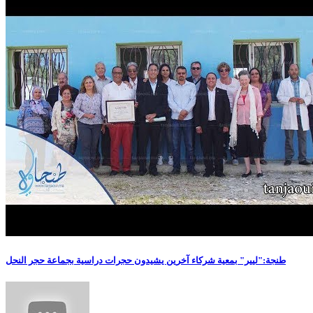
طنجة:"ليير" بمعية شركاء آخرين يشيدون حجرات دراسية بجماعة حجر النحل