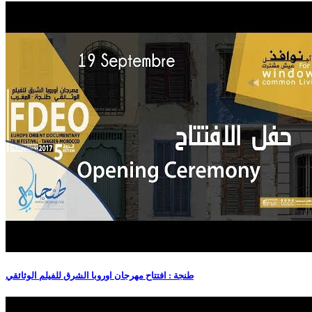
طنجة : افتتاح مهرجان اوروبا الشرق للفيلم الوثائقي