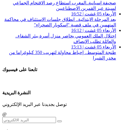
صحيفة إسبانية..المغرب استطاع رصد الاقتحام الجماعي
لسبتة عبر القمرين الاصطناعيين
الأربعاء 05 غشت | 16:52
بعد المرحلة الابتدائية.. انطلاق جلسات الاستئناف في محاكمة
المتهمين في ملف قضية "إسكوبار الصحراء"
الأربعاء 05 غشت | 16:12
احتلال الملك العمومي يحاصر منزل أسرة ببئر الشفاء..
والعائلة تطلب الإنصاف
الأربعاء 05 غشت | 15:13
طنجة المتوسط.. إحباط محاولة لتهريب 350 كيلوغراما من
مخدر الشيرا
تابعنا على فيسبوك
النشرة البريدية
توصل بجديدنا عبر البريد الإلكتروني
@