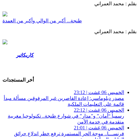
بقلم :
محمد العمراني
طنجة... أكبر من الوالي وأكبر من العمدة
بقلم :
محمد العمراني
كاريكاتير
المزيد
أخر المستجدات
الخميس 06 غشت | 23:12
مصدر دبلوماسي: إعادة القاصرين غير المرفوقين مسألة مبدأ
قائمة على التعليمات الملكية
الخميس 06 غشت | 22:12
رسمياً “أمان” و”مدار” في شوارع طنجة.. تكنولوجيا مغربية
متقدمة في خدمة الأمن
الخميس 06 غشت | 21:01
فرنســـا.. موجة الحر المستمرة ترفع خطر اندلاع حرائق