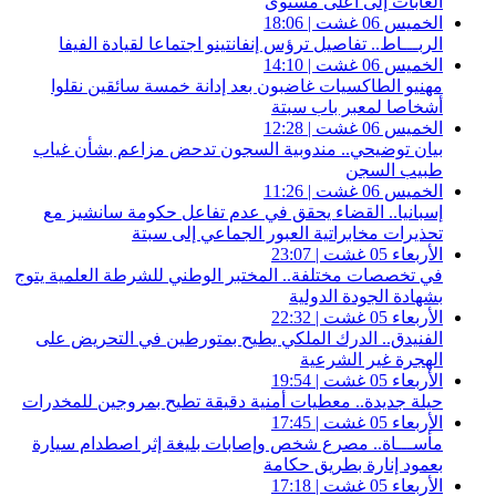
الغابات إلى أعلى مستوى
الخميس 06 غشت | 18:06
الربـــاط.. تفاصيل ترؤس إنفانتينو اجتماعا لقيادة الفيفا
الخميس 06 غشت | 14:10
مهنيو الطاكسيات غاضبون بعد إدانة خمسة سائقين نقلوا
أشخاصا لمعبر باب سبتة
الخميس 06 غشت | 12:28
بيان توضيحي.. مندوبية السجون تدحض مزاعم بشأن غياب
طبيب السجن
الخميس 06 غشت | 11:26
إسبانيا.. القضاء يحقق في عدم تفاعل حكومة سانشيز مع
تحذيرات مخابراتية العبور الجماعي إلى سبتة
الأربعاء 05 غشت | 23:07
في تخصصات مختلفة.. المختبر الوطني للشرطة العلمية يتوج
بشهادة الجودة الدولية
الأربعاء 05 غشت | 22:32
الفنيدق.. الدرك الملكي يطيح بمتورطين في التحريض على
الهجرة غير الشرعية
الأربعاء 05 غشت | 19:54
حيلة جديدة.. معطيات أمنية دقيقة تطيح بمروجين للمخدرات
الأربعاء 05 غشت | 17:45
مأســـاة.. مصرع شخص وإصابات بليغة إثر اصطدام سيارة
بعمود إنارة بطريق حكامة
الأربعاء 05 غشت | 17:18