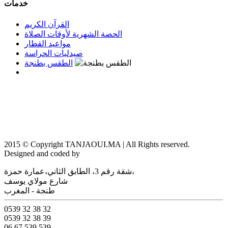
خدمات
القرآن الكريم
الحصة الشهرية لأوقات الصلاة
مواعيد القطار
صيدليات الحراسة
الطقس بطنجة
إتصل بنا
: تابعونا على
2015 © Copyright TANJAOUI.MA | All Rights reserved.
Designed and coded by
DirectPub.
شقة رقم 3، الطابق الثاني،عمارة حمزة،
شارع مولاي يوسف
طنجة - المغرب
0539 32 38 32
0539 32 38 39
06 67 539 539