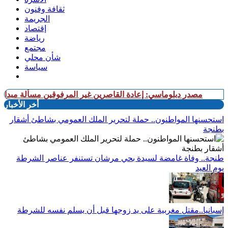
ثقافة وفنون
الجريمة
إقتصاد
رياضة
مجتمع
شأن محلي
سياسة
در دبلوماسي: إعادة القاصرين غير المرفوقين مسألة مبدأ قائمة على الت
أخر الأخبار
استحسنها المواطنون.. حملة لتحرير الملك العمومي بشاطئ أشقار
بطنجة
طنجة.. وفاة غامضة لسيدة بحي مرشان تستنفر عناصر الشرطة
يوم العيد
إسبانيا..مقتل مغربية على يد زوجها قبل أن يسلم نفسه للشرطة