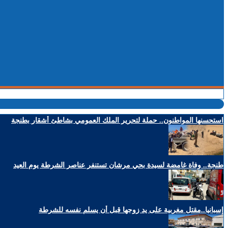
استحسنها المواطنون.. حملة لتحرير الملك العمومي بشاطئ أشقار بطنجة
طنجة.. وفاة غامضة لسيدة بحي مرشان تستنفر عناصر الشرطة يوم العيد
إسبانيا..مقتل مغربية على يد زوجها قبل أن يسلم نفسه للشرطة