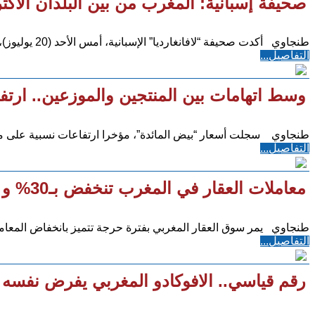
صحيفة إسبانية: المغرب من بين البلدان الأكثر
طنجاوي أكدت صحيفة “لافانغارديا” الإسبانية، أمس الأحد (20 يوليوز)، أن المغرب يعد من بين البلدان
التفاصيل...
وسط اتهامات بين المنتجين والموزعين.. ارتف
طنجاوي سجلت أسعار “بيض المائدة”، مؤخرا ارتفاعات نسبية على 
التفاصيل...
معاملات العقار في المغرب تنخفض بـ30% و الأزمة ترخي بظلالها على جميع الأطراف
طنجاوي يمر سوق العقار المغربي بفترة حرجة تتميز بانخفاض المعاملات بنسبة 30% وفجوة كب
التفاصيل...
رقم قياسي.. الافوكادو المغربي يفرض نفسه ف