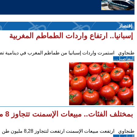
إقتصاد
إسبانيا.. ارتفاع واردات الطماطم المغربية
طنجاوي استمرت واردات إسبانيا من طماطم المغرب في دينامية تطور
التفاصيل...
بمختلف الفئات.. مبيعات الإسمنت تتجاوز 8 ملايين طن
طنجاوي ارتفعت مبيعات الإسمنت ارتفعت لتتجاوز 8,28 مليون طن عند متم شهر يوليوز المنصرم، مسجلة نموا نسبته
التفاصيل...