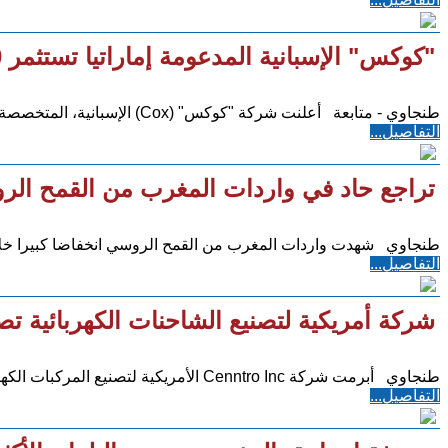
"كوكس" الإسبانية المدعومة إماراتيا تستثمر 250 مليون يورو لتحلية المياه في المغرب
طنجاوي - متابعة أعلنت شركة "كوكس" (Cox) الإسبانية، المتخصصة في إدارة المياه والطاقة والمدعومة من
التفاصيل...
تراجع حاد في واردات المغرب من القمح ال
طنجاوي شهدت واردات المغرب من القمح الروسي انخفاضا كبيرا خلال الفترة من 1 إلى 20 يول
التفاصيل...
شركة أمريكية لتصنيع الشاحنات الكهربائية ت
طنجاوي أبرمت شركة Cenntro Inc الأمريكية لتصنيع المركبات الكهربائية متعددة الاستخدامات اتفاقية شراكة مع
التفاصيل...