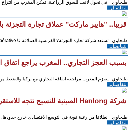
طنجاوي في تحول لافت للسوق الزراعية، تمكن المغرب من انتزاع صدا
التفاصيل...
قريبا.. "هايبر ماركت" عملاق تجارة التجزئة 
طنجاوي تستعد شركة تجارة التجزئة٧ الفرنسية العملاقة Coopérative U لافتتاح متجر ضخم في المنطقة التجارية
التفاصيل...
بسبب العجز التجاري.. المغرب يراجع اتفاق ال
طنجاوي يعتزم المغرب مراجعة اتفاقه التجاري مع تركيا والضغط من أ
التفاصيل...
شركة Hanlong الصينية للنسيج تتجه للاستقرار بالمغرب
طنجاوي انطلاقا من رغبة قوية في التوسع الاقتصادي خارج حدودها، تش
التفاصيل...