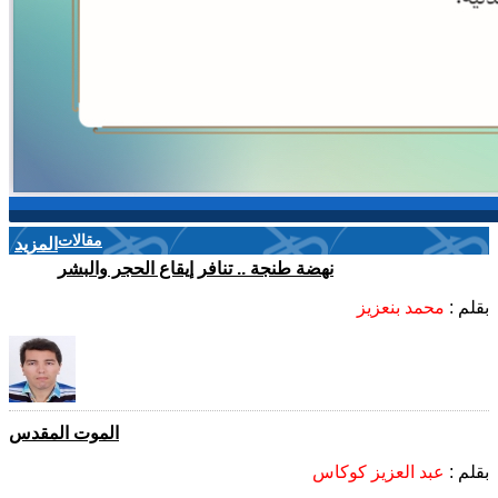
مقالات
المزيد
نهضة طنجة .. تنافر إيقاع الحجر والبشر
بقلم :
محمد بنعزيز
الموت المقدس
بقلم :
عبد العزيز كوكاس