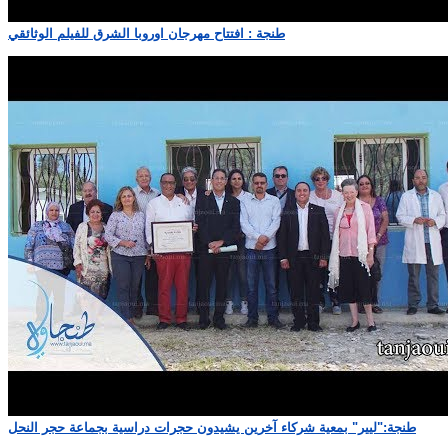
طنجة : افتتاح مهرجان اوروبا الشرق للفيلم الوثائقي
طنجة:"ليير" بمعية شركاء آخرين يشيدون حجرات دراسية بجماعة حجر النحل