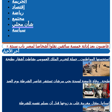
الجريمة
إقتصاد
رياضة
مجتمع
شأن محلي
سياسة
 غاضبون بعد إدانة خمسة سائقين نقلوا أشخاصا لمعبر باب سبتة
أخر الأخبار
استحسنها المواطنون.. حملة لتحرير الملك العمومي بشاطئ أشقار بطنجة
طنجة.. وفاة غامضة لسيدة بحي مرشان تستنفر عناصر الشرطة يوم العيد
إسبانيا..مقتل مغربية على يد زوجها قبل أن يسلم نفسه للشرطة