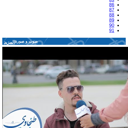
86
87
88
89
90
91
صوت و صورة
المزيد