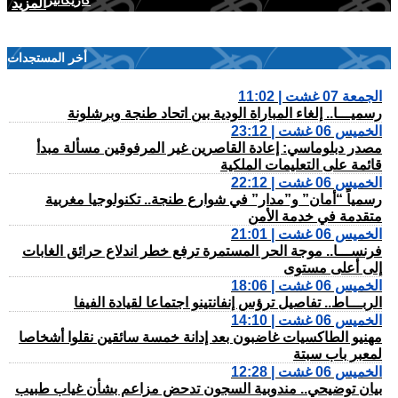
كاريكاتير
المزيد
أخر المستجدات
الجمعة 07 غشت | 11:02
رسميـــا.. إلغاء المباراة الودية بين اتحاد طنجة وبرشلونة
الخميس 06 غشت | 23:12
مصدر دبلوماسي: إعادة القاصرين غير المرفوقين مسألة مبدأ
قائمة على التعليمات الملكية
الخميس 06 غشت | 22:12
رسمياً “أمان” و”مدار” في شوارع طنجة.. تكنولوجيا مغربية
متقدمة في خدمة الأمن
الخميس 06 غشت | 21:01
فرنســـا.. موجة الحر المستمرة ترفع خطر اندلاع حرائق الغابات
إلى أعلى مستوى
الخميس 06 غشت | 18:06
الربـــاط.. تفاصيل ترؤس إنفانتينو اجتماعا لقيادة الفيفا
الخميس 06 غشت | 14:10
مهنيو الطاكسيات غاضبون بعد إدانة خمسة سائقين نقلوا أشخاصا
لمعبر باب سبتة
الخميس 06 غشت | 12:28
بيان توضيحي.. مندوبية السجون تدحض مزاعم بشأن غياب طبيب