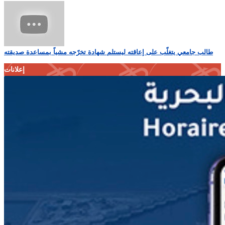
طالب جامعي يتغلّب على إعاقته ليستلم شهادة تخرّجه مشياً بمساعدة صديقته
إعلانات