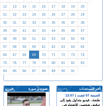
12
13
14
15
16
17
18
19
20
21
22
23
24
25
26
27
28
29
30
31
32
33
34
35
36
37
38
39
40
41
42
43
44
45
46
47
48
49
50
51
52
53
54
55
56
57
58
59
60
61
62
63
64
65
66
67
68
69
70
71
72
73
74
75
76
77
78
79
80
81
82
83
84
85
86
87
88
89
90
91
أخر المستجدات
صوت و صورة
المزيد
الجمعة 07 غشت | 13:07
طنجة.. فيديو متداول يقود إلى
توقيف شخصين للاشتباه في