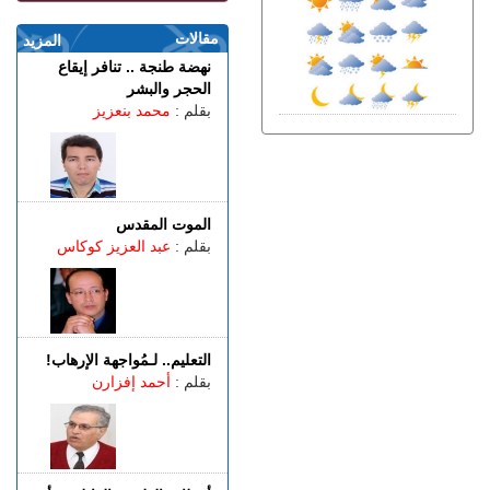
الأربعاء 05 غشت | 19:54
مقالات
حيلة جديدة.. معطيات أمنية
المزيد
دقيقة تطيح بمروجين للمخدرات
نهضة طنجة .. تنافر إيقاع
الحجر والبشر
الأربعاء 05 غشت | 17:45
بقلم :
محمد بنعزيز
مأســـاة.. مصرع شخص
وإصابات بليغة إثر اصطدام
سيارة بعمود إنارة بطريق
حكامة
الأربعاء 05 غشت | 17:18
الموت المقدس
صحيفة إسبانية..المغرب
بقلم :
عبد العزيز كوكاس
استطاع رصد الاقتحام الجماعي
لسبتة عبر القمرين الاصطناعيين
الأربعاء 05 غشت | 16:52
بعد المرحلة الابتدائية.. انطلاق
جلسات الاستئناف في محاكمة
التعليم.. لـمُواجهة الإرهاب!
المتهمين في ملف قضية
بقلم :
أحمد إفزارن
"إسكوبار الصحراء"