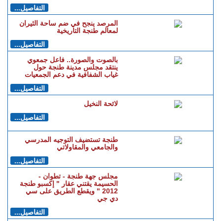
التفاصيل...
المرصد ينجح في ضم ساحة الثيران
لمعالم طنجة التاريخية
التفاصيل...
بالصوت والصورة.. فاعل جمعوي
ينتقد مجلس مدينة طنجة حول
غياب الشفافية في دعم الجمعيات
التفاصيل...
لائحة النخيل
التفاصيل...
طنجة تستضيف التوجيه المدرسي
والجامعي والمقاولاتي
التفاصيل...
مجلس جهة طنجة - تطوان -
الحسيمة يقتني عقار " إكسبو طنجة
2012 " ويقطع الطريق على سي
دي جي
التفاصيل...