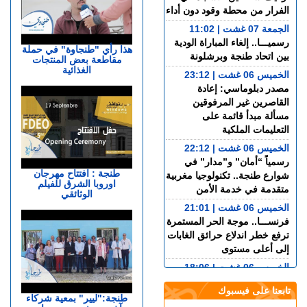
الفرار من محطة وقود دون أداء
الجمعة 07 غشت | 11:02
رسميـــا.. إلغاء المباراة الودية
هذا رأي "طنجاوة" في حملة
بين اتحاد طنجة وبرشلونة
مقاطعة بعض المنتجات
الغذائية
الخميس 06 غشت | 23:12
مصدر دبلوماسي: إعادة
القاصرين غير المرفوقين
مسألة مبدأ قائمة على
التعليمات الملكية
الخميس 06 غشت | 22:12
رسمياً “أمان” و”مدار” في
طنجة : افتتاح مهرجان
شوارع طنجة.. تكنولوجيا مغربية
اوروبا الشرق للفيلم
متقدمة في خدمة الأمن
الوثائقي
الخميس 06 غشت | 21:01
فرنســـا.. موجة الحر المستمرة
ترفع خطر اندلاع حرائق الغابات
إلى أعلى مستوى
الخميس 06 غشت | 18:06
الربـــاط.. تفاصيل ترؤس
تابعنا على فيسبوك
إنفانتينو اجتماعا لقيادة الفيفا
طنجة:"ليير" بمعية شركاء