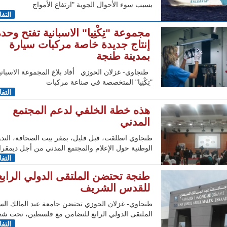
بسبب سوء الأحوال الجوية "ارتفاع الأمواج
التف
مجموعة "تِكْنِيا" الاسبانية تفتح وحد
إنتاج جديدة خاصة مركبات سيارة
بمدينة طنجة
طنجاوي- غزلان الحوزي أفاد بلاغ المجموعة الاسباني
"تِكْنِيا" المتخصصة في صناعة مركبات
التف
هذه خطة الخلفي لدعم المجتمع
المدني
طنجاوي انطلقت، قبل قليل، بمقر بيت الصحافة، الندو
الوطنية حول الإعلام والمجتمع المدني من أجل ديمقرا
التف
طنجة تحتضن الملتقى الدولي الرابع
للقدس الشريف
طنجاوي- غزلان الحوزي تحتضن جامعة عبد المالك ال
الملتقى الدولي الرابع للتضامن مع فلسطين، تحت شع
التف