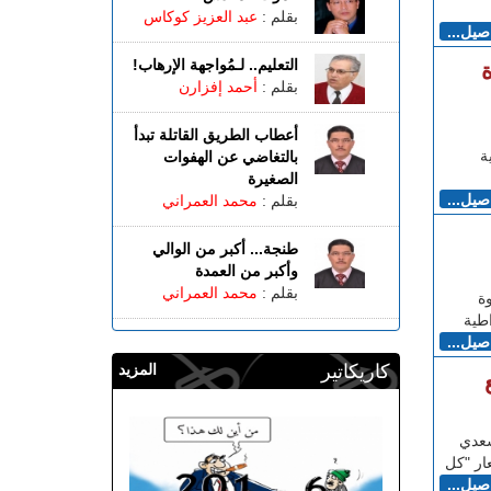
بقلم :
عبد العزيز كوكاس
اصيل...
التعليم.. لـمُواجهة الإرهاب!
ة
بقلم :
أحمد إفزارن
أعطاب الطريق القاتلة تبدأ
ة
بالتغاضي عن الهفوات
الصغيرة
اصيل...
بقلم :
محمد العمراني
طنجة... أكبر من الوالي
وأكبر من العمدة
بقلم :
محمد العمراني
ة
طية
اصيل...
كاريكاتير
المزيد
سعدي
ار "كل
اصيل...