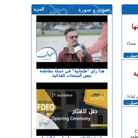
صوت و صورة
المزيد
ها
 مساء
اصيل...
هذا رأي "طنجاوة" في حملة مقاطعة
ة
بعض المنتجات الغذائية
اصيل...
اح
اطعة
طنجة : افتتاح مهرجان اوروبا الشرق