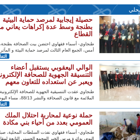
حلي
حصيلة إيجابية لمرصد حماية البيئية
بطنجة وسط عدة إكراهات يعاني من
القطاع
طنجاوي- أسماء فقهاوي احتضن بيت الصحافة بطنجة،
أمس، الجمع العام الثالث لمرصد حماية البيئة و المآثر
التف
الوالي اليعقوبي يستقبل أعضاء
التنسيقة الجهوية للصحافة الإلكتروني
ويعبر عن استعداده للتعاون معهم
طنجاوي عقدت التنسيقية الجهوية للصحافة الإلكترونية
الملائمة مع قانون الصحافة والنشر 88/13، مساء اليوم لقاءا
التف
حملة نوعية لمحاربة احتلال الملك
العمومي بعدد من أحياء بني مكادة
طنجاوي- أسماء فقهاوي نفذت السلطات المحلية، صب
اليوم، بدائرة مرس الخير المجمع الحسني التابعة لمق