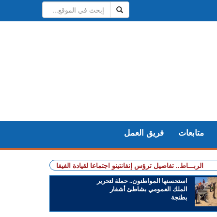
متابعات
فريق العمل
لربـــاط.. تفاصيل ترؤس إنفانتينو اجتماعا لقيادة الفيفا
+ مهنيو الطاكسيات غاضبو
استحسنها المواطنون.. حملة لتحرير
الملك العمومي بشاطئ أشقار
بطنجة