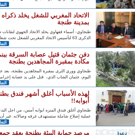
التف
بمدينة طنجة
طنجاوي- أسماء فقهاوي يخلد الاتحاد الجهوي لنقابات 
الذكرى 63 لتأسيس الاتحاد المغربي للشغل تحت شعار "63
التف
دفن جثمان قتيل عصابة السرقة ببن
مكادة بمقبرة المجاهدين بطنجة
طنجاوي ووري الثرى بمقبرة المجاهدين بطنجة، بعد ع
اليوم، جثمان الشاب الذي، قتل على يد عصابة إجرامي
التف
لهذه الأسباب أغلق أشهر فندق بطن
أبوابه!!
طنجاوي أغلق فندق المنزه ابوابه أمس، من اجل البد
عملية إصلاح شاملة ستستهدف غرفه وصالاته. غير أن 
التف
مرصد حماية البيئة بطنجة يعقد جمع