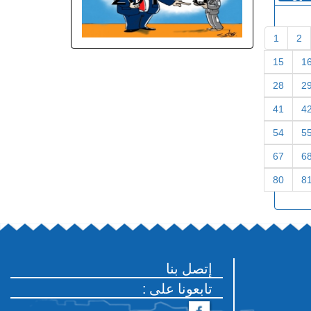
1
2
15
1
28
2
41
4
54
5
67
6
80
8
إتصل بنا
: تابعونا على