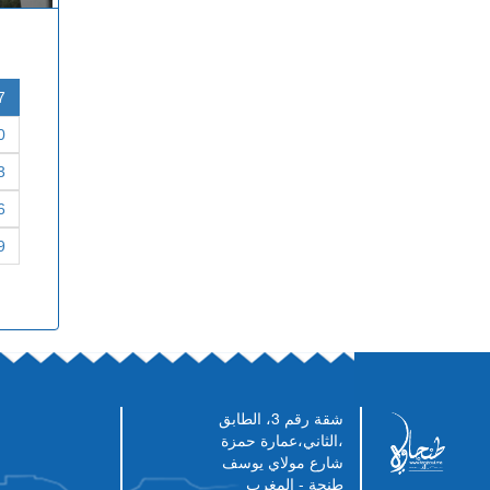
7
0
3
6
9
شقة رقم 3، الطابق
الثاني،عمارة حمزة،
شارع مولاي يوسف
طنجة - المغرب