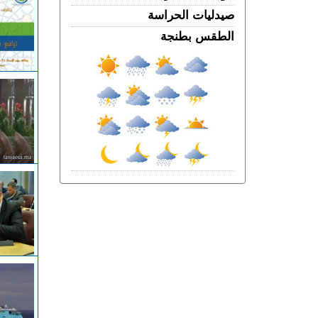
350 كيلوغراما من مخدر الشيرا
صيدليات الحراسة
الأربعاء 05 غشت | 11:57
الطقس بطنجة
غضــــب.. الجنود الإسبان يحتجون على
الوجبات الغذائية والساعات الإضافية في
سبتة المحتلة
الثلاثاء 04 غشت | 23:31
طنجة.. محل غير مرخص للنجارة يعرض
ساكنة حي بني توزين لأمراض خطيرة فمن
يحميه؟
الثلاثاء 04 غشت | 22:31
شحال خسرتي باش تدوز الصيفية فطنجة؟