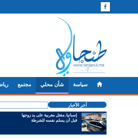
سياسة
شأن محلي
مجتمع
رياض
أخر الأخبار
إسبانيا..مقتل مغربية على يد زوجها
قبل أن يسلم نفسه للشرطة