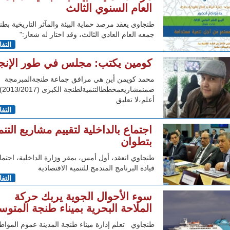
العام السنوي الثالث
طنجاوي يعقد مرصد حماية البيئة والمآثر التاريخية بطن
جمعه العام العادي الثالث، وقد اختار له شعار:"
التف
كومين يكتب: مجلس في طور الإنجا
محمد كويمن أين هي مرافق جماعة طنجةالمبرمجة
ضمنمشا
أعلم،لا تعليق
التف
اجتماع بالداخلية لتقييم مشاريع التنم
بتطوان
طنجاوي انعقد، أول أمس، بمقر وزارة الداخلية، اجتماع
قيادة البرنامج المندمج للتنمية الاقتصادية
التف
سوء الأحوال الجوية يربك حركة
الملاحة البحرية بميناء طنجة المتو
طنجاوي تعلم إدارة ميناء طنجة المدينة عموم المواطن