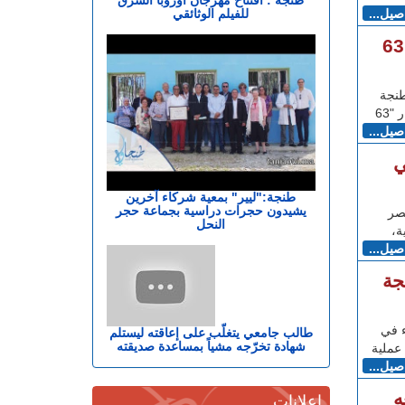
للفيلم الوثائقي
اصيل...
الاتحاد المغربي للشغل يخلد ذكراه 63
طنجة
اصيل...
ي
طنجة:"ليير" بمعية شركاء آخرين
يشيدون حجرات دراسية بجماعة حجر
صر
النحل
ة،
اصيل...
جة
ء في
طالب جامعي يتغلّب على إعاقته ليستلم
شهادة تخرّجه مشياً بمساعدة صديقته
عملية
اصيل...
ه
إعلانات