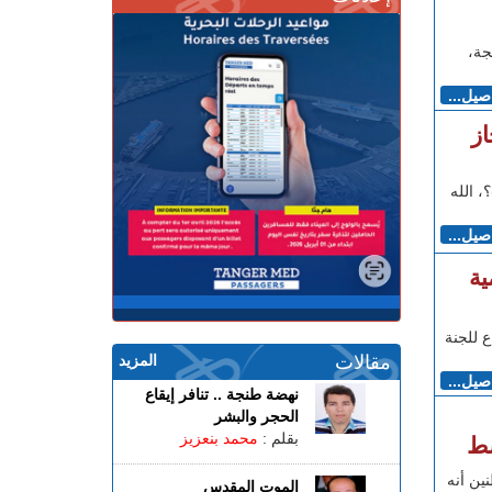
جة،
اصيل...
ز
ريعمخططالتنميةلطنجة الكبرى (2013/2017)؟، الله
اصيل...
ية
 للجنة
مقالات
المزيد
اصيل...
نهضة طنجة .. تنافر إيقاع
الحجر والبشر
بقلم :
محمد بنعزيز
سط
ين أنه
الموت المقدس