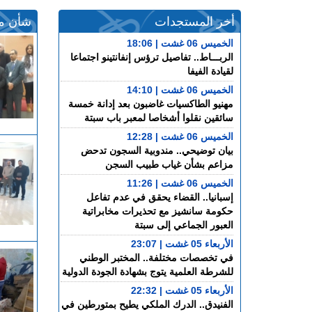
أخر المستجدات
شأن م
الخميس 06 غشت | 18:06
الربـــاط.. تفاصيل ترؤس إنفانتينو اجتماعا
لقيادة الفيفا
الخميس 06 غشت | 14:10
مهنيو الطاكسيات غاضبون بعد إدانة خمسة
سائقين نقلوا أشخاصا لمعبر باب سبتة
الخميس 06 غشت | 12:28
بيان توضيحي.. مندوبية السجون تدحض
مزاعم بشأن غياب طبيب السجن
الخميس 06 غشت | 11:26
إسبانيا.. القضاء يحقق في عدم تفاعل
حكومة سانشيز مع تحذيرات مخابراتية
العبور الجماعي إلى سبتة
الأربعاء 05 غشت | 23:07
في تخصصات مختلفة.. المختبر الوطني
للشرطة العلمية يتوج بشهادة الجودة الدولية
الأربعاء 05 غشت | 22:32
الفنيدق.. الدرك الملكي يطيح بمتورطين في