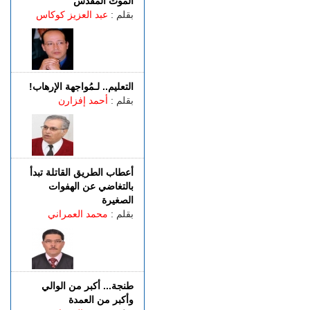
الموت المقدس
الگوارت
بقلم :
عبد العزيز كوكاس
الجمعة 07 غشت | 20:08
باستخدام مفاتيح مزورة..
سرقة منازل تطيح بشخصين
في قبضة الشرطة
التعليم.. لـمُواجهة الإرهاب!
الجمعة 07 غشت | 18:49
بقلم :
أحمد إفزارن
طنجة.. العثور على جثة أربعيني
معلقة بواسطة حبل داخل غابة
بالكوارت
أعطاب الطريق القاتلة تبدأ
بالتغاضي عن الهفوات
الصغيرة
بقلم :
محمد العمراني
طنجة... أكبر من الوالي
وأكبر من العمدة