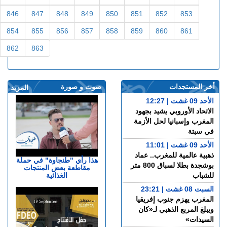
846
847
848
849
850
851
852
853
854
855
856
857
858
859
860
861
862
863
أخر المستجدات
صوت و صورة
المزيد
الأحد 09 غشت | 12:27
الاتحاد الأوروبي يشيد بجهود
المغرب وإسبانيا لحل الأزمة
في سبتة
الأحد 09 غشت | 11:01
ذهبية عالمية للمغرب.. عماد
هذا رأي "طنجاوة" في حملة
بوشجدة بطلا لسباق 800 متر
مقاطعة بعض المنتجات
الغذائية
للشباب
السبت 08 غشت | 23:21
المغرب يهزم جنوب إفريقيا
ويبلغ المربع الذهبي لـ«كان
السيدات»