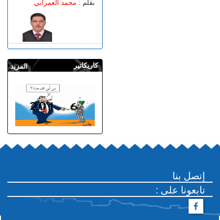
بقلم :
محمد العمراني
كاريكاتير
المزيد
إتصل بنا
: تابعونا على