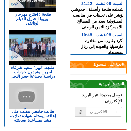
السبت 08 غشت | 21:22
شملت طنجة وأصيلة.. حموشي
طنجة : افتتاح مهرجان
يؤشر على تعيينات في مناصب
اوروبا الشرق للفيلم
المسؤولية بعدد من المصالح
الوثائقي
اللاممركزة للأمن الوطني
السبت 08 غشت | 19:48
أكرد يقترب من مغادرة
مارسيليا والعودة إلى ريال
سوسيداد
السبت 08 غشت | 17:48
تابعنا على فيسبوك
قضية الصحراء المغربية..
طنجة:"ليير" بمعية شركاء
آخرين يشيدون حجرات
كولومبيا تعلن تغييرا في موقفها
دراسية بجماعة حجر النحل
وتعترف بسيادة المغرب على
صحرائه
النشرة البريدية
السبت 08 غشت | 15:47
توصل بجديدنا عبر البريد
خورخي ميسي.. وفاة والد نجم
الإلكتروني
كرة القدم الأرجنتيني ليونيل
ميسي عن عمر 68 عاما
طالب جامعي يتغلّب على
@
إعاقته ليستلم شهادة تخرّجه
السبت 08 غشت | 14:49
مشياً بمساعدة صديقته
العرائـــش.. تصريحات
واتهامات زائفة تورط مرشحة