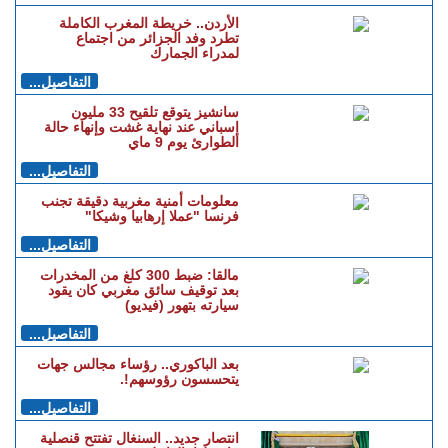
الأردن.. خريطة المغرب الكاملة
تطرد وفد الجزائر من اجتماع
لمدراء الجمارك
التفاصيل...
سانشيز يتوقع تلقيح 33 مليون
إسباني عند نهاية غشت وإنهاء حالة
الطوارئ يوم 9 ماي
التفاصيل...
معلومات أمنية مغربية دقيقة تجنب
فرنسا "عملا إرهابيا وشيكا"
التفاصيل...
مالقا: ضبط 300 كلغ من المخدرات
بعد توقيف سائق مغربي كان يقود
سيارته بتهور (فيديو)
التفاصيل...
بعد الباكوري.. رؤساء مجالس جهات
يتحسسون رؤوسهم!.
التفاصيل...
انتصار جديد.. السنغال تفتتح قنصلية