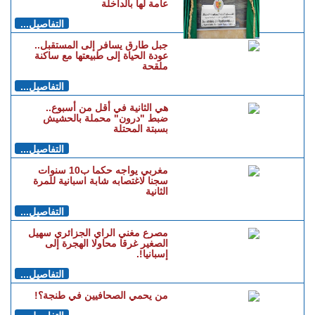
عامة لها بالداخلة
التفاصيل...
جبل طارق يسافر إلى المستقبل..
عودة الحياة إلى طبيعتها مع ساكنة
ملقحة
التفاصيل...
هي الثانية في أقل من أسبوع..
ضبط "درون" محملة بالحشيش
بسبتة المحتلة
التفاصيل...
مغربي يواجه حكما ب10 سنوات
سجنا لاغتصابه شابة اسبانية للمرة
الثانية
التفاصيل...
مصرع مغني الراي الجزائري سهيل
الصغير غرقا محاولا الهجرة إلى
إسبانيا!.
التفاصيل...
من يحمي الصحافيين في طنجة؟!