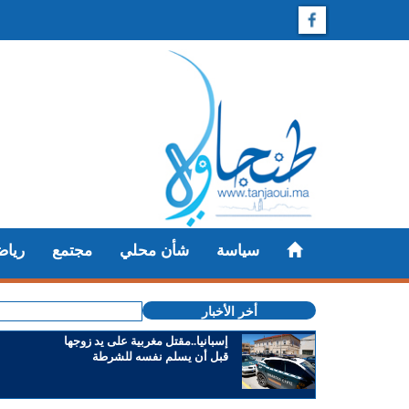
سياسة
شأن محلي
مجتمع
رياض
أخر الأخبار
إسبانيا..مقتل مغربية على يد زوجها
قبل أن يسلم نفسه للشرطة