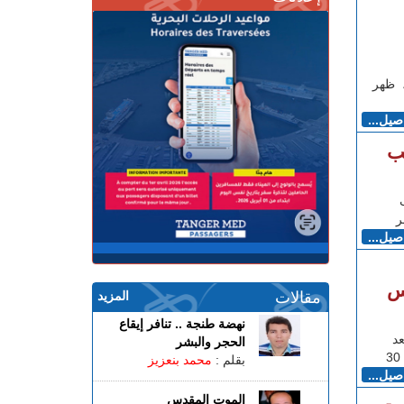
 ظهر
اصيل...
ب
ر
اصيل...
جس
مقالات
المزيد
نهضة طنجة .. تنافر إيقاع
د
الحجر والبشر
بقلم :
محمد بنعزيز
اصيل...
الموت المقدس