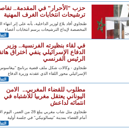
حزب "الأحرار" في المقدمة.. تفاص
ترشيحات انتخابات الغرف المهنية
طنجاوي أفاد بلاغ لوزير الداخلية، بأنه على إثر انتهاء ال
المخصصة لإيداع الترشيحات برسم انتخابات أعضاء
التف
في لقاء بنظيرته الفرنسية.. وزير
الدفاع الإسرائيلي ينفي اختراق هات
الرئيس الفرنسي
طنجاوي - وكالات شكل ملف قضية برنامج "بيغاسوس
الإسرائيلي محور اللقاء الذي عقدته وزيرة الدفاع
التف
مطلوب للقضاء المغربي.. الامن
اليوناني يعتقل مغربيا للاشتباه في
انتمائه لداعش
طنجاوي مثل شاب مغربي يبلغ 28 من العمر، ال
أمام القضاء بمدينة "تيسالونيكي" في جلسة أولية
التف