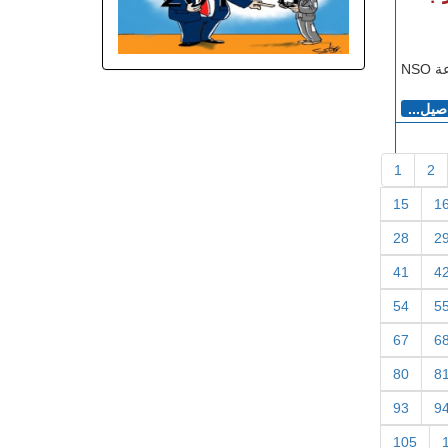
طنجاوي دحض شاليف هوليو، الرئيس التنفيذي لمجموعة NSO
اصيل...
1
2
15
1
28
2
41
4
54
5
67
6
80
8
93
9
105