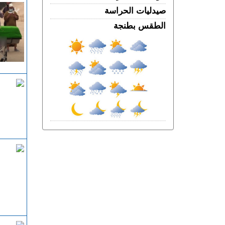
فرنســـا.. موجة الحر المستمرة ترفع خطر
صيدليات الحراسة
اندلاع حرائق الغابات إلى أعلى مستوى
الخميس 06 غشت | 18:06
الطقس بطنجة
الربـــاط.. تفاصيل ترؤس إنفانتينو اجتماعا
لقيادة الفيفا
الخميس 06 غشت | 14:10
مهنيو الطاكسيات غاضبون بعد إدانة خمسة
سائقين نقلوا أشخاصا لمعبر باب سبتة
الخميس 06 غشت | 12:28
بيان توضيحي.. مندوبية السجون تدحض
مزاعم بشأن غياب طبيب السجن