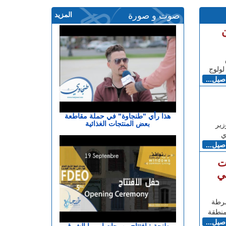
صوت و صورة
المزيد
لولوج
اصيل...
هذا رأي "طنجاوة" في حملة مقاطعة
بعض المنتجات الغذائية
زير
ي
اصيل...
ت
ي
شرطة
منطقة
اصيل...
طنجة : افتتاح مهرجان اوروبا الشرق