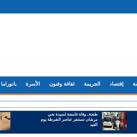
ة
إقتصاد
الجريمة
ثقافة وفنون
الأسرة
بانوراما
+ سوء ت
طنجة.. وفاة غامضة لسيدة بحي
مرشان تستنفر عناصر الشرطة يوم
العيد