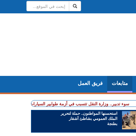
متابعات
فريق العمل
دبير.. وزارة النقل تتسبب في أزمة طوابير السيارات أمام مراكز الفحص التقني 
استحسنها المواطنون.. حملة لتحرير
الملك العمومي بشاطئ أشقار
بطنجة