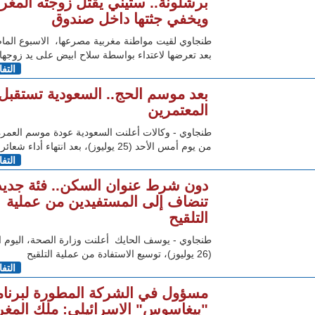
برشلونة.. ستيني يقتل زوجته المغرب
ويخفي جثتها داخل صندوق
طنجاوي لقيت مواطنة مغربية مصرعها، الاسبوع الما
بعد تعرضها لاعتداء بواسطة سلاح ابيض على يد زوجها
التف
بعد موسم الحج.. السعودية تستقبل
المعتمرين
طنجاوي - وكالات أعلنت السعودية عودة موسم العمرة 
من يوم أمس الأحد (25 يوليوز)، بعد انتهاء أداء شعائر
التف
دون شرط عنوان السكن.. فئة جديد
تنضاف إلى المستفيدين من عملية
التلقيح
طنجاوي - يوسف الحايك أعلنت وزارة الصحة، اليوم ال
(26 يوليوز)، توسيع الاستفادة من عملية التلقيح
التف
مسؤول في الشركة المطورة لبرنام
"بيغاسوس" الاسرائيلي: ملك المغ