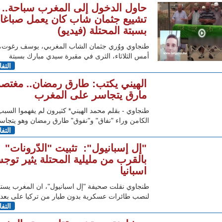
حاول الدخول إلى المغرب سباحة..
تشييع جثمان شاب كان يعمل صباغا
بسبتة المحتلة (فيديو)
طنجاوي ووُري جثمان الشاب المغربي، يوسف رغوت،
أمس الثلاثاء، الثرى في مقبرة سيدي مبارك بسبتة
التف
الهيني يكتب: طارق رمضان.. مغتص
مارق يتجاسر على المغرب
طنجاوي - بقلم محمد الهيني* كثيرون لم يفهموا السبب
الكامن وراء "نفاق" و"نفوق" طارق رمضان وهو يتجاس
التف
"إل إسبانيول": تثبيت "الدّرونات"
بالقرب من مليلية المحتلة يثير تو
اسبانيا
طنجاوي نقلت صحيفة "إل اسبانيول"، ان المغرب يستع
لنصب طائرات عسكرية بدون طيار من تركيا على بعد 30
التف