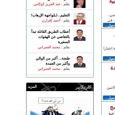
ية
بقلم :
عبد العزيز كوكاس
ضي،
التعليم.. لـمُواجهة الإرهاب!
، في
بقلم :
أحمد إفزارن
اصيل...
أعطاب الطريق القاتلة تبدأ
بالتغاضي عن الهفوات
الصغيرة
بقلم :
محمد العمراني
اعتبارا
طنجة... أكبر من الوالي
اصيل...
وأكبر من العمدة
ة
بقلم :
محمد العمراني
كاريكاتير
المزيد
اثنين
اصيل...
ج
رب