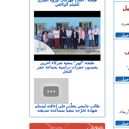
للفيلم الوثائقي
يل
فترة
اصيل...
ف
طنجة:"ليير" بمعية شركاء آخرين
يشيدون حجرات دراسية بجماعة حجر
"
النحل
اصيل...
طالب جامعي يتغلّب على إعاقته ليستلم
شهادة تخرّجه مشياً بمساعدة صديقته
يوم الأربعاء،
اصيل...
إعلانات