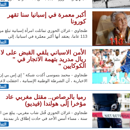
التف
أكبر معمرة في إسبانيا سنا تقهر
كورونا
طنجاوي - غزلان الحوزي تماثلت امرأة إسبانية تبلغ من
113 عاما، يعتقد أنها أكبر معمّرة في اسبانيا، إلى
التف
الأمن الاسباني يلقي القبض على ل
ريال مدريد بتهمة الاتجار في "
الكوكايين "
طنجاوي - محمد بنموسى أكدت شبكة " إي.إس.بي.إن 
الاخبارية ، أن الشرطة الوطنية الإسبانية ، اعتقلت لاع
التف
رميا بالرصاص.. مقتل مغربي عاد
مؤخرا إلى هولندا (فيديو)
سنة ، مساء أمس الأحد في حادث إطلاق نار بمدينة
التف