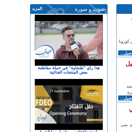
صوت و صورة
المزيد
كورونا
اصيل...
يل
هذا رأي "طنجاوة" في حملة مقاطعة
بعض المنتجات الغذائية
حة
رة
اصيل...
ي
م: متى
طنجة : افتتاح مهرجان اوروبا الشرق