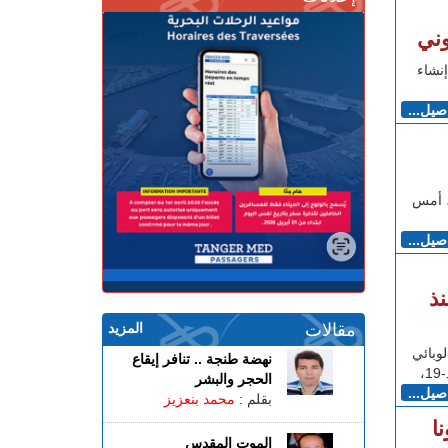
وني
إنشاء
اصيل...
، أمس
اصيل...
بوباء كوفيد-19 منذ
مقالات
المزيد
وبائي
نهضة طنجة .. تنافر إيقاع
،
الحجر والبشر
اصيل...
بقلم :
محمد بنعزيز
ا
الموت المقدس