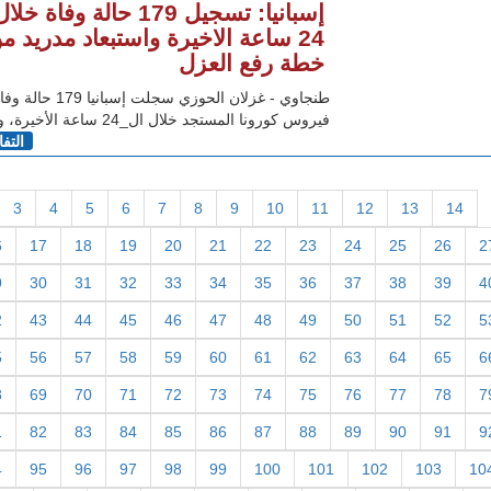
إسبانيا: تسجيل 179 حالة وفاة خلا
24 ساعة الاخيرة واستبعاد مدريد م
خطة رفع العزل
طنجاوي - غزلان الحوزي سجلت إس
فيروس كورونا المستجد خلال ال_24 ساعة الأخيرة، وهو ما
التف
3
4
5
6
7
8
9
10
11
12
13
14
6
17
18
19
20
21
22
23
24
25
26
2
9
30
31
32
33
34
35
36
37
38
39
4
2
43
44
45
46
47
48
49
50
51
52
5
5
56
57
58
59
60
61
62
63
64
65
6
8
69
70
71
72
73
74
75
76
77
78
7
1
82
83
84
85
86
87
88
89
90
91
9
4
95
96
97
98
99
100
101
102
103
10