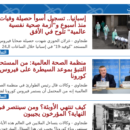
ت
إسبانيا.. تسجيل أسوأ حصيلة وفيات
منذ أسبوع و"أزمة صحية نفسية
عالمية" تلوح في الأفق
طنجاوي - غزلان الحوزي شهدت حصيلة ضحايا فيروس 
المستجد "كوفيد-19" في إسبانيا خلال الساعات الـ24
التف
منظمة الصحة العالمية: من المستح
التنبؤ بموعد السيطرة على فيروس
كورونا
طنجاوي - وكالات قال رئيس الطوارئ في منظمة الص
العالمية إنه من المحتمل أن يستمر فيروس كورونا لفت
التف
كيف تنتهي الأوبئة؟ ومن سينتصر ف
النهاية؟ المؤرخون يجيبون
طنجاوي - وكالات يتساءل الملايين في العالم هذه الأيا
سينتهي وباء كورونا؟ يجيب عن هذا السؤال المؤرخون