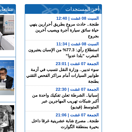
أخر المستجدات
متابعا
السبت 08 غشت | 12:40
طنجة.. حادث مروع بطريق أحرارين ينهي
حياة سائق سيارة أجرة ويصيب آخرين
بجروح
السبت 08 غشت | 11:34
استطلاع رأي: 77.3% من الإسبان يعتبرون
المغرب "بلدا عدوا"
الجمعة 07 غشت | 23:01
سوء تدبير.. وزارة النقل تتسبب في أزمة
طوابير السيارات أمام مراكز الفحص التقني
بطنجة
الجمعة 07 غشت | 22:30
إسبانيا.. الشرطة تعلن تفكيك واحدة من
أكبر شبكات تهريب المهاجرين عبر
المتوسط (فيديو)
الجمعة 07 غشت | 21:06
طنجة.. مصرع شابة عشرينية غرقا داخل
بحيرة بمنطقة الگوارت