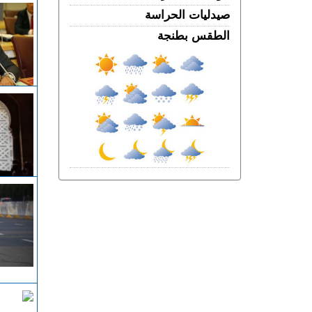
مصدر دبلوماسي: إعادة القاصرين غير
صيدليات الحراسة
المرفوقين مسألة مبدأ قائمة على التعليمات
الملكية
الطقس بطنجة
الخميس 06 غشت | 22:12
رسمياً “أمان” و”مدار” في شوارع طنجة..
تكنولوجيا مغربية متقدمة في خدمة الأمن
الخميس 06 غشت | 21:01
فرنســـا.. موجة الحر المستمرة ترفع خطر
اندلاع حرائق الغابات إلى أعلى مستوى
الخميس 06 غشت | 18:06
الربـــاط.. تفاصيل ترؤس إنفانتينو اجتماعا
لقيادة الفيفا