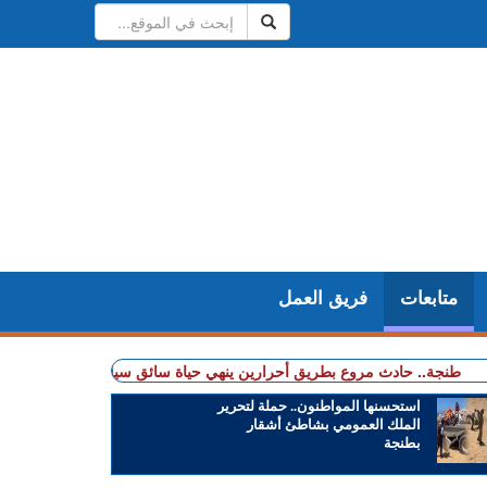
متابعات
فريق العمل
. حادث مروع بطريق أحرارين ينهي حياة سائق سيارة أجرة ويصيب آخرين بجروح
استحسنها المواطنون.. حملة لتحرير
الملك العمومي بشاطئ أشقار
بطنجة