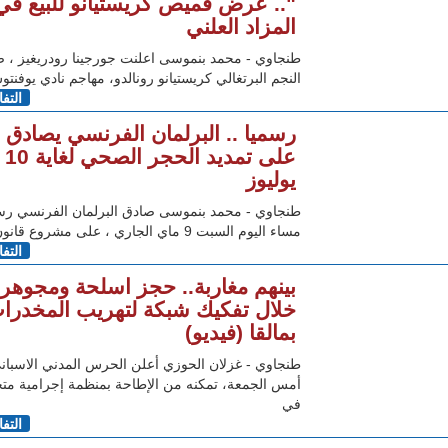
".. عرض قميص كريستيانو للبيع في
المزاد العلني
طنجاوي - محمد بنموسى اعلنت جورجينا رودريغيز ، 
النجم البرتغالي كريستيانو رونالدو، مهاجم نادي يوفنت
التف
رسميا .. البرلمان الفرنسي يصادق
على تمديد الحجر الصحي لغاية 10
يوليوز
طنجاوي - محمد بنموسى صادق البرلمان الفرنسي رس
مساء اليوم السبت 9 ماي الجاري ، على مشروع قانون تمديد
التف
بينهم مغاربة.. حجز اسلحة ومجوهر
خلال تفكيك شبكة لتهريب المخدرا
بمالقا (فيديو)
طنجاوي - غزلان الحوزي أعلن الحرس المدني الاسبان
أمس الجمعة، تمكنه من الإطاحة بمنظمة إجرامية م
في
التف