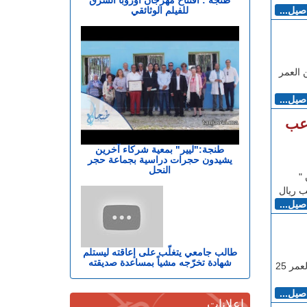
للفيلم الوثائقي
اصيل...
 العمر
اصيل...
اعب
طنجة:"ليير" بمعية شركاء آخرين
يشيدون حجرات دراسية بجماعة حجر
النحل
"
ب ريال
اصيل...
طالب جامعي يتغلّب على إعاقته ليستلم
شهادة تخرّجه مشياً بمساعدة صديقته
طنجاوي - غزلان الحوزي قُتل شاب مغربي، يبلغ من العمر 25
اصيل...
إعلانات