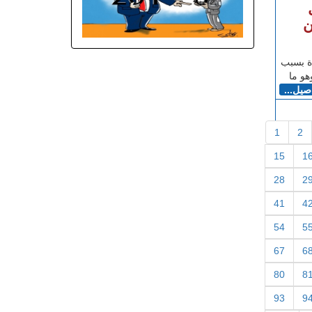
ل
ن
بانيا 179 حالة وفاة بسبب
اصيل...
1
2
15
1
28
2
41
4
54
5
67
6
80
8
93
9