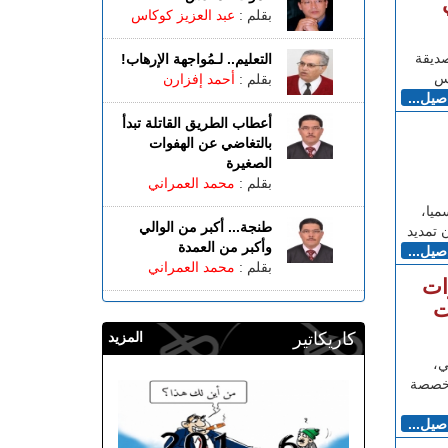
بقلم :
عبد العزيز كوكاس
صديقة
التعليم.. لـمُواجهة الإرهاب!
وس
بقلم :
أحمد إفزارن
اصيل...
أعطاب الطريق القاتلة تبدأ
بالتغاضي عن الهفوات
الصغيرة
بقلم :
محمد العمراني
ميا،
طنجة... أكبر من الوالي
وأكبر من العمدة
اصيل...
بقلم :
محمد العمراني
ات
ت
كاريكاتير
المزيد
ي،
تخصصة
اصيل...