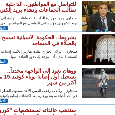
للتواصل مع المواطنين.. الداخلية
تطالب الجماعات بإنشاء بريد إلكتر
طنجاوي وجهت وزارة الداخلية الجماعات الترابية إلى 
بريد إلكتروني مؤسساتي للتواصل مع المواطنين، في
التف
بشروط.. الحكومة الاسبانية تسمح
بالصلاة في المساجد
طنجاوي - غزلان الحوزي نقلت تقارير إعلامية إسبانية
السبت 9 ماي، أن التوجه إلى دور العبادة، منها
التف
ووهان تعود إلى الواجهة مجدداً..
تسجيل أول إصابة 
أكثر من شهر
طنجاوي - وكالات رفعت الصين الأحد مستوى الخطر ال
في أحد أحياء مدينة ووهان، بعد اكتشاف إصابة بكوفيد-19
التف
ستذهب عائداته لمستشفيات "كورون