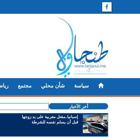
سياسة
شأن محلي
مجتمع
رياض
أخر الأخبار
إسبانيا..مقتل مغربية على يد زوجها
قبل أن يسلم نفسه للشرطة