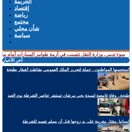
الجريمة
إقتصاد
رياضة
مجتمع
شأن محلي
سياسة
 تدبير.. وزارة النقل تتسبب في أزمة طوابير السيارات أمام مراكز الفح
أخر الأخبار
استحسنها المواطنون.. حملة لتحرير الملك العمومي بشاطئ أشقار بطنجة
طنجة.. وفاة غامضة لسيدة بحي مرشان تستنفر عناصر الشرطة يوم العيد
إسبانيا..مقتل مغربية على يد زوجها قبل أن يسلم نفسه للشرطة