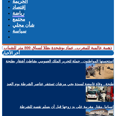
الجريمة
إقتصاد
رياضة
مجتمع
شأن محلي
سياسة
ة للمغرب.. عماد بوشجدة بطلا لسباق 800 متر للشباب
+ المغرب يه
أخر الأخبار
استحسنها المواطنون.. حملة لتحرير الملك العمومي بشاطئ أشقار بطنجة
طنجة.. وفاة غامضة لسيدة بحي مرشان تستنفر عناصر الشرطة يوم العيد
إسبانيا..مقتل مغربية على يد زوجها قبل أن يسلم نفسه للشرطة