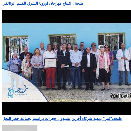
طنجة : افتتاح مهرجان اوروبا الشرق للفيلم الوثائقي
طنجة:"ليير" بمعية شركاء آخرين يشيدون حجرات دراسية بجماعة حجر النحل