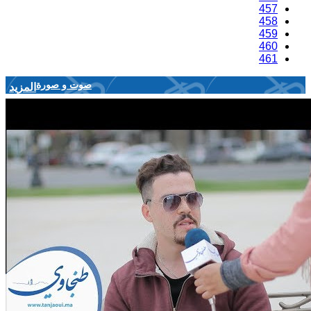
457
458
459
460
461
صوت و صورة
المزيد