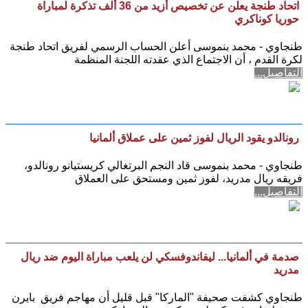
اتحاد طنجة يعلن عن تخصيص أزيد من 36 ألف تذكرة لمباراة
حوريا كوناكري
طنجاوي - محمد بنموسى أعلن الحساب الرسمي لفريق اتحاد طنجة
لكرة القدم ، أن الاجتماع الذي عقدته اللجنة المنظمة
التفاصيل...
رونالدو يقود الريال لفوز ثمين على عملاق ألمانيا
طنجاوي - محمد بنموسى قاد النجم البرتغالي كريستيانو رونالدو،
فريقه ريال مدريد، لفوز ثمين ومستحق على العملاق
التفاصيل...
صدمة في ألمانيا... ليفاندوفسكي لن يلعب مباراة اليوم ضد ريال
مدريد
طنجاوي كشفت صحيفة "الماركا" قبل قليل أن مهاجم فريق بايرن