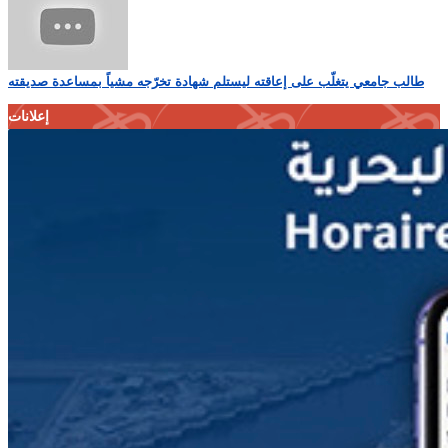
طالب جامعي يتغلّب على إعاقته ليستلم شهادة تخرّجه مشياً بمساعدة صديقته
إعلانات