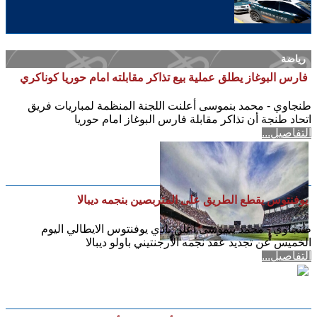
رياضة
فارس البوغاز يطلق عملية بيع تذاكر مقابلته امام حوريا كوناكري
طنجاوي - محمد بنموسى أعلنت اللجنة المنظمة لمباريات فريق
اتحاد طنجة أن تذاكر مقابلة فارس البوغاز امام حوريا
التفاصيل...
يوفنتوس يقطع الطريق على المتربصين بنجمه ديبالا
طنجاوي - محمد بنموسى أعلن نادي يوفنتوس الايطالي اليوم
الخميس عن تجديد عقد نجمه الأرجنتيني باولو ديبالا
التفاصيل...