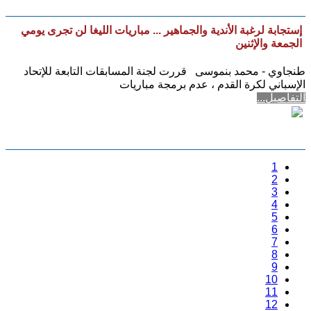
إستجابة لرغبة الأندية والجماهير ... مباريات الليغا لن تجرى يومي
الجمعة والإثنين
طنجاوي - محمد بنموسى قررت لجنة المسابقات التابعة للإتحاد
الإسباني لكرة القدم ، عدم برمجة مباريات
التفاصيل...
1
2
3
4
5
6
7
8
9
10
11
12