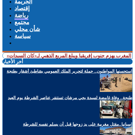
الجريمة
إقتصاد
رياضة
مجتمع
شأن محلي
سياسة
هزم جنوب إفريقيا ويبلغ المربع الذهبي لـ«كان السيدات»
+ شملت طنجة
أخر الأخبار
استحسنها المواطنون.. حملة لتحرير الملك العمومي بشاطئ أشقار بطنجة
طنجة.. وفاة غامضة لسيدة بحي مرشان تستنفر عناصر الشرطة يوم العيد
إسبانيا..مقتل مغربية على يد زوجها قبل أن يسلم نفسه للشرطة