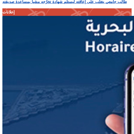
طالب جامعي يتغلّب على إعاقته ليستلم شهادة تخرّجه مشياً بمساعدة صديقته
إعلانات