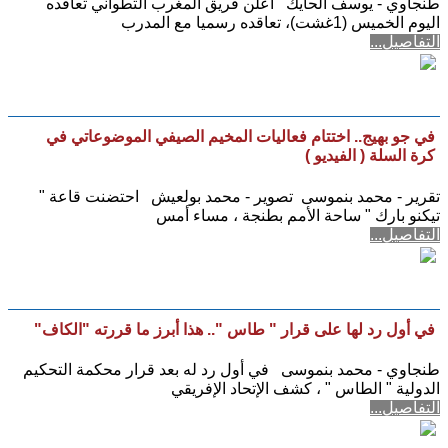
طنجاوي - يوسف الحايك أعلن فريق المغرب التطواني تعاقده
اليوم الخميس (1غشت)، تعاقده رسميا مع المدرب
التفاصيل...
في جو بهيج.. اختتام فعاليات المخيم الصيفي الموضوعاتي في
كرة السلة ( الفيديو )
تقرير - محمد بنموسى تصوير - محمد بولعيش احتضنت قاعة "
تيكنو بارك " ساحة الأمم بطنجة ، مساء أمس
التفاصيل...
في أول رد لها على قرار " طاس ".. هذا أبرز ما قررته ​"الكاف"
طنجاوي - محمد بنموسى في أول رد له بعد قرار محكمة التحكيم
الدولية " الطاس " ، كشف الإتحاد الإفريقي
التفاصيل...