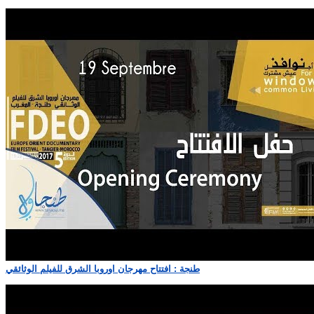
طنجة : افتتاح مهرجان اوروبا الشرق للفيلم الوثائقي