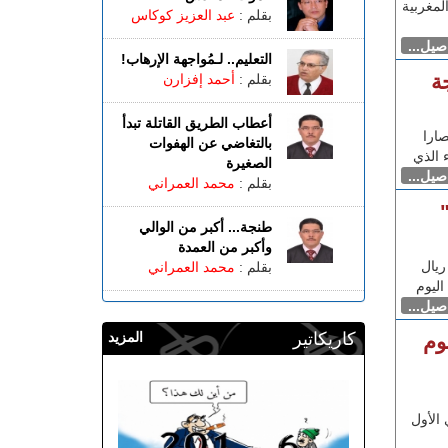
لمغربية
بقلم :
عبد العزيز كوكاس
اصيل...
التعليم.. لـمُواجهة الإرهاب!
ة
بقلم :
أحمد إفزارن
أعطاب الطريق القاتلة تبدأ
ارا
بالتغاضي عن الهفوات
 الذي
الصغيرة
اصيل...
بقلم :
محمد العمراني
طنجة... أكبر من الوالي
وأكبر من العمدة
ريال
بقلم :
محمد العمراني
اليوم
اصيل...
كاريكاتير
المزيد
وم
الأول