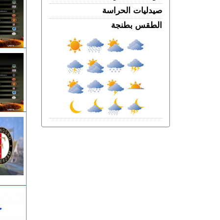
مصدر دبلوماسي: إعادة القاصرين غير
صيدليات الحراسة
المرفوقين مسألة مبدأ قائمة على التعليمات
الملكية
الطقس بطنجة
الخميس 06 غشت | 22:12
رسمياً “أمان” و”مدار” في شوارع طنجة..
تكنولوجيا مغربية متقدمة في خدمة الأمن
الخميس 06 غشت | 21:01
فرنســـا.. موجة الحر المستمرة ترفع خطر
اندلاع حرائق الغابات إلى أعلى مستوى
الخميس 06 غشت | 18:06
الربـــاط.. تفاصيل ترؤس إنفانتينو اجتماعا
لقيادة الفيفا