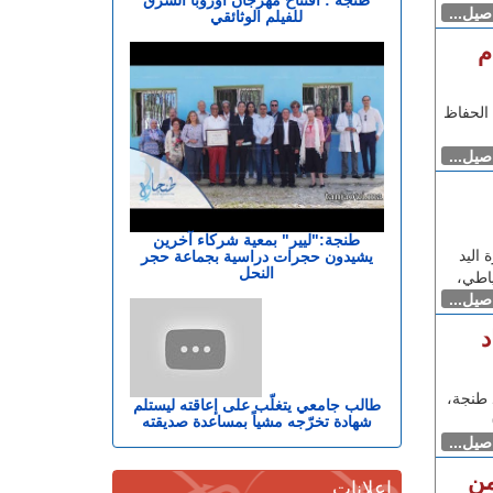
اصيل...
للفيلم الوثائقي
م
الحفاظ
اصيل...
طنجة:"ليير" بمعية شركاء آخرين
اليد
يشيدون حجرات دراسية بجماعة حجر
النحل
ياطي،
اصيل...
د
طنجة،
طالب جامعي يتغلّب على إعاقته ليستلم
شهادة تخرّجه مشياً بمساعدة صديقته
اصيل...
من
إعلانات