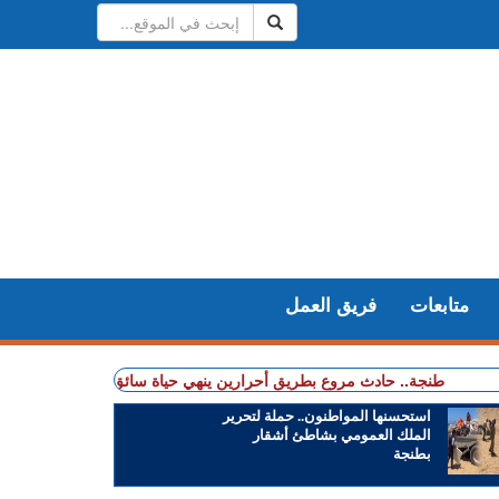
متابعات
فريق العمل
نجة.. حادث مروع بطريق أحرارين ينهي حياة سائق سيارة أجرة ويصيب آخرين 
استحسنها المواطنون.. حملة لتحرير
الملك العمومي بشاطئ أشقار
بطنجة