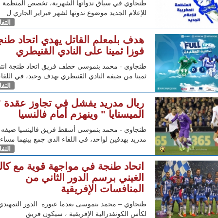
طنجاوي في سياق ندواتها الشهرية، تخصص المنظمة ا
للإعلام الجديد موضوع ندوتها لشهر فبراير الجاري ل
التف
هدف بلمعلم القاتل يهدي اتحاد طنج
فوزا ثمينا على النادي القنيطري
طنجاوي - محمد بنموسى خطف فريق اتحاد طنجة انتص
ثمينا من ضيفه النادي القنيطري بهدف وحيد، في اللقاء
التف
ريال مدريد يفشل في تجاوز عقدة "
الميستايا " وينهزم أمام فالنسيا
طنجاوي - محمد بنموسى أسقط فريق فالينسيا ضيفه 
مدريد بهدفين لواحد، في اللقاء الذي جمع بينهما مساء 
التف
اتحاد طنجة في مواجهة قوية مع كال
الغيني برسم الدور الثاني من
المنافسات الإفريقية
طنجاوي – محمد بنموسى بعدما عبوره الدور التمهيدي 
لكأس الكونفدرالية الإفريقية ، سيكون فريق