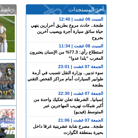
أخر المستجدات
رياضة
السبت 08 غشت | 12:40
طنجة.. حادث مروع بطريق أحرارين ينهي
حياة سائق سيارة أجرة ويصيب آخرين
بجروح
السبت 08 غشت | 11:34
استطلاع رأي: 77.3% من الإسبان يعتبرون
المغرب "بلدا عدوا"
الجمعة 07 غشت | 23:01
سوء تدبير.. وزارة النقل تتسبب في أزمة
طوابير السيارات أمام مراكز الفحص التقني
بطنجة
الجمعة 07 غشت | 22:30
إسبانيا.. الشرطة تعلن تفكيك واحدة من
أكبر شبكات تهريب المهاجرين عبر
المتوسط (فيديو)
الجمعة 07 غشت | 21:06
طنجة.. مصرع شابة عشرينية غرقا داخل
بحيرة بمنطقة الگوارت