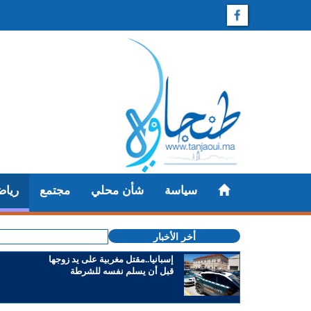
سياسة
شأن محلي
مجتمع
رياض
أخر الأخبار
إسبانيا..مقتل مغربية على يد زوجها
قبل أن يسلم نفسه للشرطة