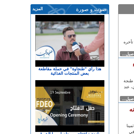
صوت و صورة
المزيد
تأخره
اصيل...
هذا رأي "طنجاوة" في حملة مقاطعة
بعض المنتجات الغذائية
طنجة
ي، عند
اصيل...
ه
ينا
في
طنجة : افتتاح مهرجان اوروبا الشرق