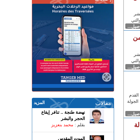
شر
التي
اصيل...
من
شر
التي
اصيل...
القدم
لحضور قمة الجولة
مقالات
المزيد
نهضة طنجة .. تنافر إيقاع
اصيل...
الحجر والبشر
ة
بقلم :
محمد بنعزيز
الموت المقدس