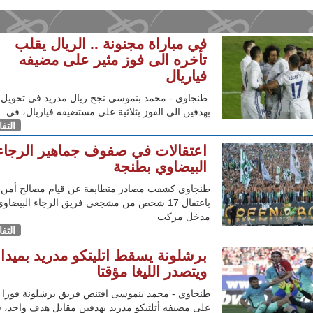
في مباراة مجنونة .. الريال يقلب
تأخره الى فوز مثير على مضيفه
فياريال
طنجاوي - محمد بنموسى نجح ريال مدريد في تحويل 
بهدفين الى الفوز بثلاثية على مستضيفه فياريال، في
التف
اعتقالات في صفوف جماهير الرجاء
البيضاوي بطنجة
طنجاوي كشفت مصادر متطابقة عن قيام مصالح أمن 
باعتقال 17 شخص من مشجعي فريق الرجاء البيضاو
مدخل مركب
التف
برشلونة يسقط اتليتكو مدريد بميدان
ويتصدر الليغا مؤقتا
طنجاوي - محمد بنموسى اقتنص فريق برشلونة فوزا ثم
على مضيفه أتلتيكو مدريد بهدفين مقابل هدف واحد، 