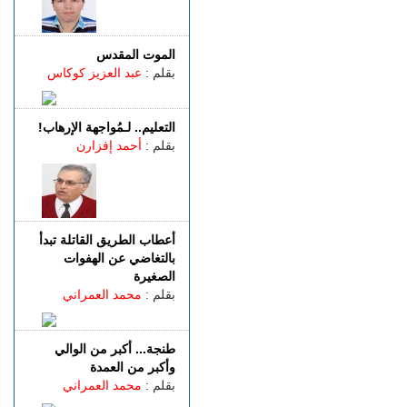
الجمعة 07 غشت | 22:30
إسبانيا.. الشرطة تعلن تفكيك
واحدة من أكبر شبكات تهريب
الموت المقدس
المهاجرين عبر المتوسط
بقلم :
عبد العزيز كوكاس
(فيديو)
الجمعة 07 غشت | 21:06
التعليم.. لـمُواجهة الإرهاب!
طنجة.. مصرع شابة عشرينية
بقلم :
أحمد إفزارن
غرقا داخل بحيرة بمنطقة
الگوارت
الجمعة 07 غشت | 20:08
باستخدام مفاتيح مزورة..
سرقة منازل تطيح بشخصين
أعطاب الطريق القاتلة تبدأ
في قبضة الشرطة
بالتغاضي عن الهفوات
الصغيرة
بقلم :
محمد العمراني
طنجة... أكبر من الوالي
وأكبر من العمدة
بقلم :
محمد العمراني