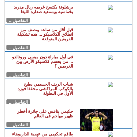
برشلونة يكتسح غريمه ريال مدريد
بخماسية ويستعيد صدارة الليغا
التفاصيل...
قبل أقل من ساعة ونصف من
انطلاق الكلاسيكو ... هذه تشكيلة
الفريقين المتوقعة
التفاصيل...
في أول مباراة دون ميسي ورونالدو
... من يحسم كلاسيكو الأرض بين
الغريمين ؟
التفاصيل...
شباب الريف الحسيمي يطيح
بالكوكب المراكشي محققا فوزه
الأول في البطولة
التفاصيل...
حكيمي ينافس على جائزة أخطر
ظهير مهاجم في العالم
التفاصيل...
طاقم تحكيمي من عصبة الداربيضاء