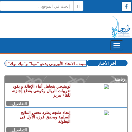
أخر الأخبار
+ بعد أحداث سبتة.. الاتحاد الأوروبي يدعو “ميتا” و”تيك توك” إلى التص
رياضة
لوبيتيجي يتجاهل أنباء الإقالة و يقود
تدريبات الريال وكونتي يقطع إجازته
للقاء بيريز
التفاصيل...
إتحاد طنجة يطرد نحس النتائج
السلبية ويحقق فوزه الأول في
البطولة
التفاصيل...