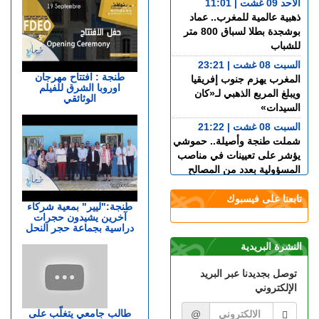
الأحد 09 غشت | 11:01
ذهبية عالمية للمغرب.. عماد
بوشجدة بطلا لسباق 800 متر
للشباب
السبت 08 غشت | 23:21
طنجة : افتتاح مهرجان
المغرب يهزم جنوب إفريقيا
اوروبا الشرق للفيلم
ويبلغ المربع الذهبي لـ«كان
الوثائقي
السيدات»
السبت 08 غشت | 21:22
شملت طنجة وأصيلة.. حموشي
يؤشر على تعيينات في مناصب
المسؤولية بعدد من المصالح
اللاممركزة للأمن الوطني
تابعنا على فيسبوك
السبت 08 غشت | 19:48
طنجة:"ليير" بمعية شركاء
آخرين يشيدون حجرات
أكرد يقترب من مغادرة
دراسية بجماعة حجر النحل
مارسيليا والعودة إلى ريال
سوسيداد
النشرة البريدية
السبت 08 غشت | 17:48
توصل بجديدنا عبر البريد
قضية الصحراء المغربية..
الإلكتروني
كولومبيا تعلن تغييرا في موقفها
وتعترف بسيادة المغرب على
طالب جامعي يتغلّب على
@