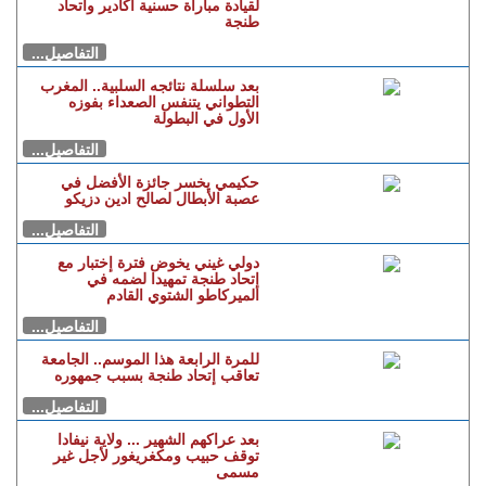
لقيادة مباراة حسنية أكادير واتحاد
طنجة
التفاصيل...
بعد سلسلة نتائجه السلبية.. المغرب
التطواني يتنفس الصعداء بفوزه
الأول في البطولة
التفاصيل...
حكيمي يخسر جائزة الأفضل في
عصبة الأبطال لصالح ادين دزيكو
التفاصيل...
دولي غيني يخوض فترة إختبار مع
إتحاد طنجة تمهيدا لضمه في
الميركاطو الشتوي القادم
التفاصيل...
للمرة الرابعة هذا الموسم.. الجامعة
تعاقب إتحاد طنجة بسبب جمهوره
التفاصيل...
بعد عراكهم الشهير ... ولاية نيفادا
توقف حبيب ومكغريغور لأجل غير
مسمى