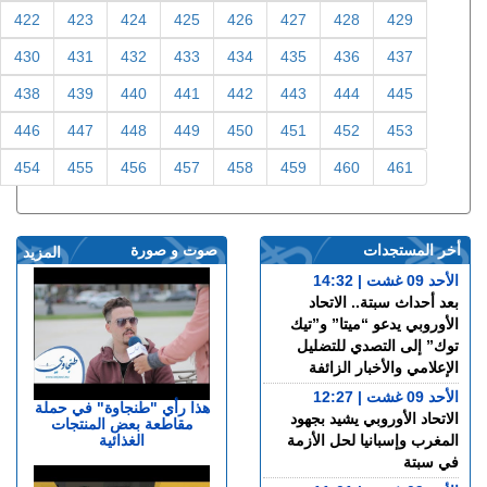
422
423
424
425
426
427
428
429
430
431
432
433
434
435
436
437
438
439
440
441
442
443
444
445
446
447
448
449
450
451
452
453
454
455
456
457
458
459
460
461
أخر المستجدات
صوت و صورة
المزيد
الأحد 09 غشت | 14:32
بعد أحداث سبتة.. الاتحاد
الأوروبي يدعو “ميتا” و”تيك
توك” إلى التصدي للتضليل
الإعلامي والأخبار الزائفة
الأحد 09 غشت | 12:27
هذا رأي "طنجاوة" في حملة
الاتحاد الأوروبي يشيد بجهود
مقاطعة بعض المنتجات
الغذائية
المغرب وإسبانيا لحل الأزمة
في سبتة