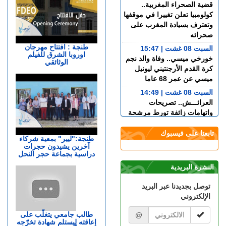
قضية الصحراء المغربية..
كولومبيا تعلن تغييرا في موقفها
وتعترف بسيادة المغرب على
صحرائه
طنجة : افتتاح مهرجان
السبت 08 غشت | 15:47
اوروبا الشرق للفيلم
خورخي ميسي.. وفاة والد نجم
الوثائقي
كرة القدم الأرجنتيني ليونيل
ميسي عن عمر 68 عاما
السبت 08 غشت | 14:49
العرائـــش.. تصريحات
واتهامات زائفة تورط مرشحة
للهجرة السرية
تابعنا على فيسبوك
السبت 08 غشت | 12:40
طنجة:"ليير" بمعية شركاء
آخرين يشيدون حجرات
طنجة.. حادث مروع بطريق
دراسية بجماعة حجر النحل
أحرارين ينهي حياة سائق سيارة
أجرة ويصيب آخرين بجروح
النشرة البريدية
السبت 08 غشت | 11:34
توصل بجديدنا عبر البريد
استطلاع رأي: 77.3% من
الإلكتروني
الإسبان يعتبرون المغرب "بلدا
عدوا"
طالب جامعي يتغلّب على
@
إعاقته ليستلم شهادة تخرّجه
الجمعة 07 غشت | 23:01