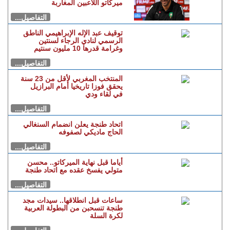
ميركاتو اللاعبين المغاربة
التفاصيل...
توقيف عبد الإله الإبراهيمي الناطق
الرسمي لنادي الرجاء لسنتين
وغرامة قدرها 10 مليون سنتيم
التفاصيل...
المنتخب المغربي لأقل من 23 سنة
يحقق فوزا تاريخيا أمام البرازيل
في لقاء ودي
التفاصيل...
اتحاد طنجة يعلن انضمام السنغالي
الحاج ماديكي لصفوفه
التفاصيل...
أياما قبل نهاية الميركاتو.. محسن
متولي يفسخ عقده مع اتحاد طنجة
التفاصيل...
ساعات قبل انطلاقها.. سيدات مجد
طنجة تنسحبن من البطولة العربية
لكرة السلة