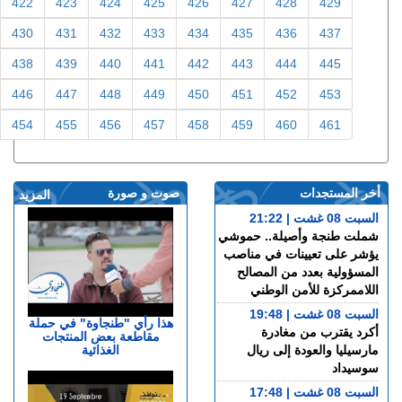
422
423
424
425
426
427
428
429
430
431
432
433
434
435
436
437
438
439
440
441
442
443
444
445
446
447
448
449
450
451
452
453
454
455
456
457
458
459
460
461
أخر المستجدات
صوت و صورة
المزيد
السبت 08 غشت | 21:22
شملت طنجة وأصيلة.. حموشي
يؤشر على تعيينات في مناصب
المسؤولية بعدد من المصالح
اللاممركزة للأمن الوطني
السبت 08 غشت | 19:48
هذا رأي "طنجاوة" في حملة
أكرد يقترب من مغادرة
مقاطعة بعض المنتجات
الغذائية
مارسيليا والعودة إلى ريال
سوسيداد
السبت 08 غشت | 17:48