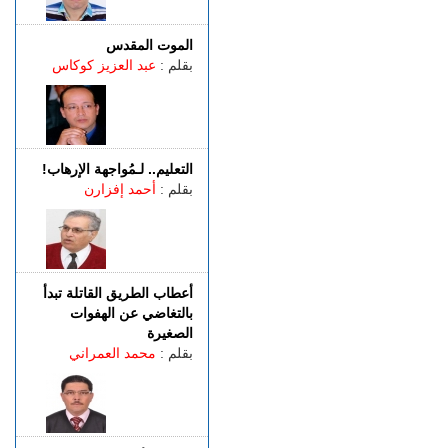
الجمعة 07 غشت | 17:15
وصفتها بـ"المفبركة".. حركة
"جيل زد 212" تتبرأ من
الموت المقدس
منشورات تحرض على النزول
بقلم :
عبد العزيز كوكاس
إلى الشارع
الجمعة 07 غشت | 14:52
تفوق الـ40 درجة.. المغرب
يواجه موجة حر
التعليم.. لـمُواجهة الإرهاب!
الجمعة 07 غشت | 13:07
بقلم :
أحمد إفزارن
طنجة.. فيديو متداول يقود إلى
توقيف شخصين للاشتباه في
الفرار من محطة وقود دون أداء
أعطاب الطريق القاتلة تبدأ
بالتغاضي عن الهفوات
الصغيرة
بقلم :
محمد العمراني