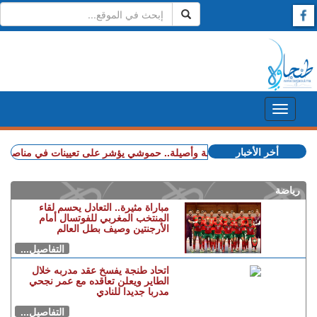
أخر الأخبار
+ شملت طنجة وأصيلة.. حموشي يؤشر على تعيينات في مناصب المسؤول
رياضة
مباراة مثيرة.. التعادل يحسم لقاء
المنتخب المغربي للفوتسال أمام
الأرجنتين وصيف بطل العالم
التفاصيل...
اتحاد طنجة يفسخ عقد مدربه خلال
الطاير ويعلن تعاقده مع عمر نجحي
مدربا جديدا للنادي
التفاصيل...