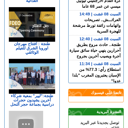
الغذائية
كرة القدم الأرجنتيني ليونيل
ميسي عن عمر 68 عاما
السبت 08 غشت | 14:49
العرائـــش.. تصريحات
واتهامات زائفة تورط مرشحة
للهجرة السرية
السبت 08 غشت | 12:40
طنجة : افتتاح مهرجان
طنجة.. حادث مروع بطريق
اوروبا الشرق للفيلم
أحرارين ينهي حياة سائق سيارة
الوثائقي
أجرة ويصيب آخرين بجروح
السبت 08 غشت | 11:34
استطلاع رأي: 77.3% من
الإسبان يعتبرون المغرب "بلدا
عدوا"
الجمعة 07 غشت | 23:01
تابعنا على فيسبوك
سوء تدبير.. وزارة النقل تتسبب
طنجة:"ليير" بمعية شركاء
آخرين يشيدون حجرات
في أزمة طوابير السيارات أمام
دراسية بجماعة حجر النحل
مراكز الفحص التقني بطنجة
النشرة البريدية
الجمعة 07 غشت | 22:30
إسبانيا.. الشرطة تعلن تفكيك
توصل بجديدنا عبر البريد
واحدة من أكبر شبكات تهريب