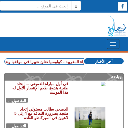
أخر الأخبار
+ قضية الصحراء المغربية.. كولومبيا تعلن تغييرا في موقفها وتعترف 
رياضة
في أول مباراة للدميعي ... إتحاد
طنجة يتذوق طعم الإنتصار الأول له
هذا الموسم
التفاصيل...
الدميعي يطالب مسئولي إتحاد
طنجة بضرورة التعاقد مع 4 إلى 5
لاعبين في الميركاطو القادم
التفاصيل...