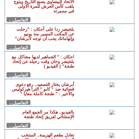
الاتحاد البيضاوي يصنع التاريخ ويتوج
بلقب كأس العرش للمرة الاولى
في مسيرته
التفاصيل...
بلخيضر ردا على أحكان : "رحلت
عن المكتب المسير منذ يونيو
وإتهاماتك يجب أن توجه لأبرشان"
التفاصيل...
احكان : " الجماهير لديها مشاكل مع
بلخيضر وحان وقت رحيله عن إتحاد
طنجة" ( الفيديو )
التفاصيل...
أبرشان يختار التصعيد.. رفع دعوى
قضائية ضد " كابو " الترا هيركوليس
والأخير : " طنجة كاملة معايا "
التفاصيل...
بالفيديو.. هكذا مر الجمع العام
الإستثنائي لفريق إتحاد طنجة
التفاصيل...
تعادل بطعم الهزيمة.. المنتخب