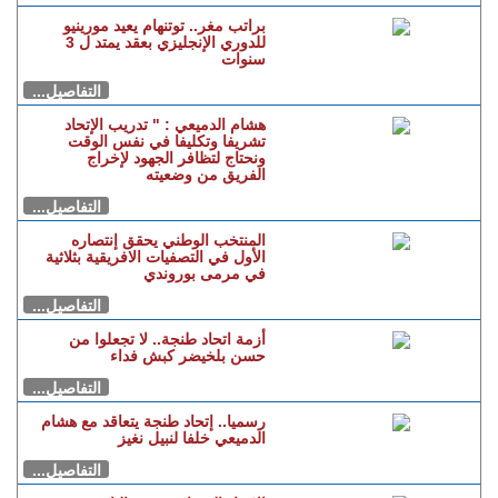
براتب مغر.. توتنهام يعيد مورينيو
للدوري الإنجليزي بعقد يمتد ل 3
سنوات
التفاصيل...
هشام الدميعي : " تدريب الإتحاد
تشريفا وتكليفا في نفس الوقت
ونحتاج لتظافر الجهود لإخراج
الفريق من وضعيته
التفاصيل...
المنتخب الوطني يحقق إنتصاره
الأول في التصفيات الافريقية بثلاثية
في مرمى بوروندي
التفاصيل...
أزمة اتحاد طنجة.. لا تجعلوا من
حسن بلخيضر كبش فداء
التفاصيل...
رسميا.. إتحاد طنجة يتعاقد مع هشام
الدميعي خلفا لنبيل نغيز
التفاصيل...