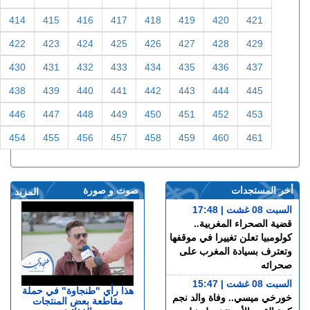
414
415
416
417
418
419
420
421
422
423
424
425
426
427
428
429
430
431
432
433
434
435
436
437
438
439
440
441
442
443
444
445
446
447
448
449
450
451
452
453
454
455
456
457
458
459
460
461
أخر المستجدات
صوت و صورة
المزيد
السبت 08 غشت | 17:48
قضية الصحراء المغربية..
كولومبيا تعلن تغييرا في موقفها
وتعترف بسيادة المغرب على
صحرائه
السبت 08 غشت | 15:47
هذا رأي "طنجاوة" في حملة
خورخي ميسي.. وفاة والد نجم
مقاطعة بعض المنتجات