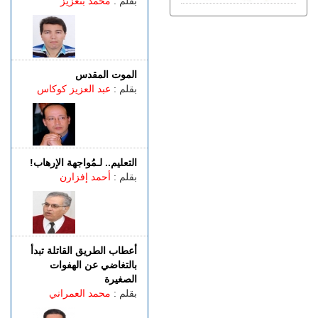
بقلم :
محمد بنعزيز
يواجه موجة حر
الجمعة 07 غشت | 13:07
طنجة.. فيديو متداول يقود إلى
توقيف شخصين للاشتباه في
الفرار من محطة وقود دون أداء
الموت المقدس
بقلم :
عبد العزيز كوكاس
الجمعة 07 غشت | 11:02
رسميـــا.. إلغاء المباراة الودية
بين اتحاد طنجة وبرشلونة
الخميس 06 غشت | 23:12
مصدر دبلوماسي: إعادة
التعليم.. لـمُواجهة الإرهاب!
القاصرين غير المرفوقين
بقلم :
أحمد إفزارن
مسألة مبدأ قائمة على
التعليمات الملكية
أعطاب الطريق القاتلة تبدأ
بالتغاضي عن الهفوات
الصغيرة
بقلم :
محمد العمراني