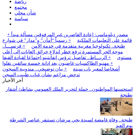
رياضة
مجتمع
شأن محلي
سياسة
+ مصدر دبلوماسي: إعادة القاصرين غير المرفوقين مسألة مبدأ
قائمة على التعليمات الملكية
+ رسمياً “أمان” و”مدار” في شوارع
طنجة.. تكنولوجيا مغربية متقدمة في خدمة الأمن
+ فرنســـا..
موجة الحر المستمرة ترفع خطر اندلاع حرائق الغابات إلى أعلى
مستوى
+ الربـــاط.. تفاصيل ترؤس إنفانتينو اجتماعا لقيادة الفيفا
+ مهنيو الطاكسيات غاضبون بعد إدانة خمسة سائقين نقلوا
أشخاصا لمعبر باب سبتة
+ بيان توضيحي.. مندوبية السجون
تدحض مزاعم بشأن غياب طبيب السجن
أخر الأخبار
استحسنها المواطنون.. حملة لتحرير الملك العمومي بشاطئ أشقار
بطنجة
طنجة.. وفاة غامضة لسيدة بحي مرشان تستنفر عناصر الشرطة
يوم العيد