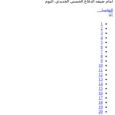
أمام ضيفه الدفاع الحسني الجديدي، اليوم
التفاصيل...
1
2
3
4
5
6
7
8
9
10
11
12
13
14
15
16
17
18
19
20