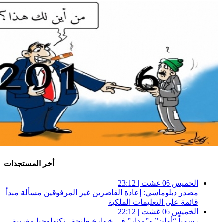
أخر المستجدات
الخميس 06 غشت | 23:12
مصدر دبلوماسي: إعادة القاصرين غير المرفوقين مسألة مبدأ
قائمة على التعليمات الملكية
الخميس 06 غشت | 22:12
رسمياً “أمان” و”مدار” في شوارع طنجة.. تكنولوجيا مغربية