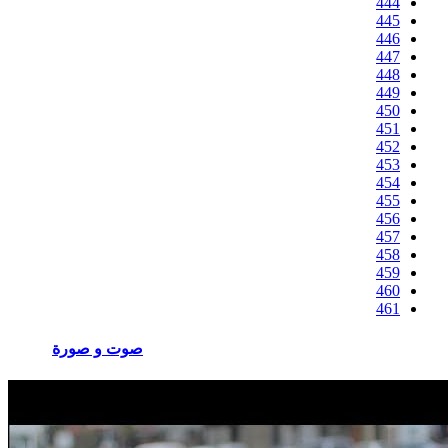
444
445
446
447
448
449
450
451
452
453
454
455
456
457
458
459
460
461
صوت و صورة
المزيد