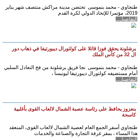
طنجاوي - محمد بنموسى تحتضن مدينة مراكش منتصف شهر يناير
2019، مؤتمرا للإتحاد الدولي لكرة القدم
التفاصيل...
برشلونة يحقق فوزا قاتلا على كولتورال ديبورتيفا في ذهاب دور
ال 32 من كأس الملك
طنجاوي - محمد بنموسى نجا فريق برشلونة من فخ التعادل السلبي
أمام مستضيفه كولتورال ديبورتيفا ليونيسا ،
التفاصيل...
بنعزوز يحافظ على رئاسة عصبة الشمال لالعاب القوى بأغلبية
كاسحة
طنجاوي أسفر الجمع العام لعصية الشمال لالعاب القوى، المنعقد
هذا المساء ، بمقر غرفة التجارة والصناعة والخدمات
التفاصيل...