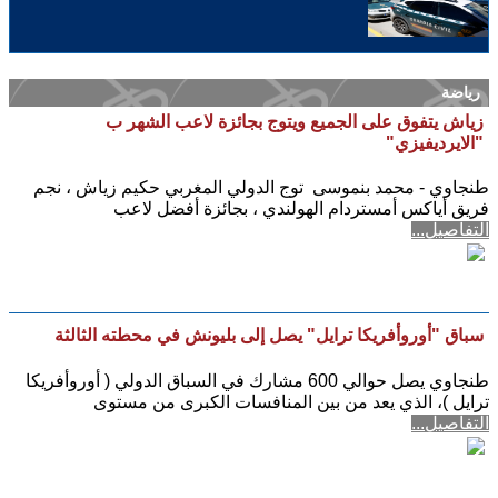
رياضة
زياش يتفوق على الجميع ويتوج بجائزة لاعب الشهر ب
"الايرديفيزي"
طنجاوي - محمد بنموسى توج الدولي المغربي حكيم زياش ، نجم
فريق أياكس أمستردام الهولندي ، بجائزة أفضل لاعب
التفاصيل...
سباق "أوروأفريكا ترايل" يصل إلى بليونش في محطته الثالثة
طنجاوي يصل حوالي 600 مشارك في السباق الدولي ( أوروأفريكا
ترايل )، الذي يعد من بين المنافسات الكبرى من مستوى
التفاصيل...