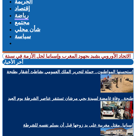
الجريمة
إقتصاد
رياضة
مجتمع
شأن محلي
سياسة
الأوروبي يشيد بجهود المغرب وإسبانيا لحل الأزمة في سبتة
+ ذهبية عالمية
أخر الأخبار
استحسنها المواطنون.. حملة لتحرير الملك العمومي بشاطئ أشقار بطنجة
طنجة.. وفاة غامضة لسيدة بحي مرشان تستنفر عناصر الشرطة يوم العيد
إسبانيا..مقتل مغربية على يد زوجها قبل أن يسلم نفسه للشرطة