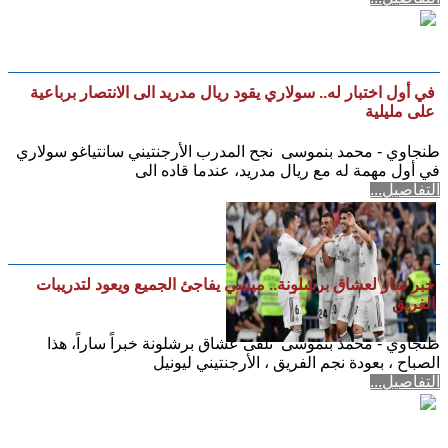
في أول اختبار له.. سولاري يقود ريال مدريد الى الانتصار برباعية
على مليلية
طنجاوي - محمد بنموسى نجح المدرب الأرجنتيني سانتياغو سولاري
في أول مهمة له مع ريال مدريد، عندما قاده الى
التفاصيل...
خبر سار لعشاق برشلونة.. ميسي يفاجئ الجميع ويعود لتدريبات
الفريق
طنجاوي - محمد بنموسى تلقى عشاق برشلونة خبراً ساراً، هذا
الصباح ، بعودة نجم الفريق ، الأرجنتيني ليونيل
التفاصيل...