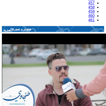
457
458
459
460
461
صوت و صورة
المزيد