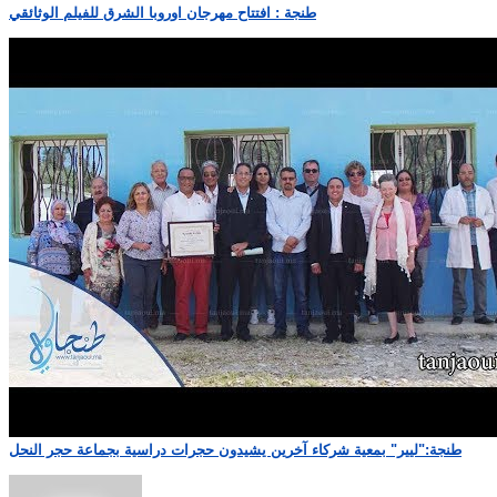
طنجة : افتتاح مهرجان اوروبا الشرق للفيلم الوثائقي
طنجة:"ليير" بمعية شركاء آخرين يشيدون حجرات دراسية بجماعة حجر النحل