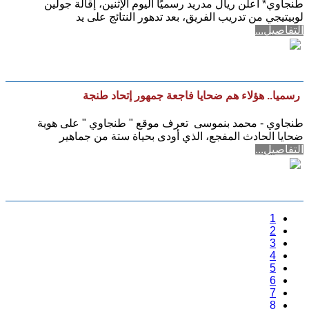
طنجاوي* أعلن ريال مدريد رسميًا اليوم الإثنين، إقالة جولين
لوبيتيجي من تدريب الفريق، بعد تدهور النتائج على يد
التفاصيل...
رسميا.. هؤلاء هم ضحايا فاجعة جمهور إتحاد طنجة
طنجاوي - محمد بنموسى تعرف موقع " طنجاوي " على هوية
ضحايا الحادث المفجع، الذي أودى بحياة ستة من جماهير
التفاصيل...
1
2
3
4
5
6
7
8