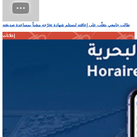
طالب جامعي يتغلّب على إعاقته ليستلم شهادة تخرّجه مشياً بمساعدة صديقته
إعلانات