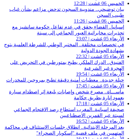
الخميس 06 غشت | 12:28
بيان توضيحي.. مندوبية السجون تدحض مزاعم بشأن غياب
طبيب السجن
الخميس 06 غشت | 11:26
إسبانيا.. القضاء يحقق في عدم تفاعل حكومة سانشيز مع
تحذيرات مخابراتية العبور الجماعي إلى سبتة
الأربعاء 05 غشت | 23:07
في تخصصات مختلفة.. المختبر الوطني للشرطة العلمية يتوج
بشهادة الجودة الدولية
الأربعاء 05 غشت | 22:32
الفنيدق.. الدرك الملكي يطيح بمتورطين في التحريض على
الهجرة غير الشرعية
الأربعاء 05 غشت | 19:54
حيلة جديدة.. معطيات أمنية دقيقة تطيح بمروجين للمخدرات
الأربعاء 05 غشت | 17:45
مأســـاة.. مصرع شخص وإصابات بليغة إثر اصطدام سيارة
بعمود إنارة بطريق حكامة
الأربعاء 05 غشت | 17:18
صحيفة إسبانية..المغرب استطاع رصد الاقتحام الجماعي
لسبتة عبر القمرين الاصطناعيين
الأربعاء 05 غشت | 16:52
بعد المرحلة الابتدائية.. انطلاق جلسات الاستئناف في محاكمة
المتهمين في ملف قضية "إسكوبار الصحراء"
الأربعاء 05 غشت | 16:12