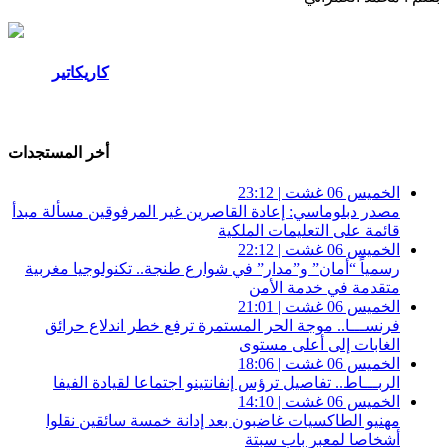
كاريكاتير
المزيد
أخر المستجدات
الخميس 06 غشت | 23:12
مصدر دبلوماسي: إعادة القاصرين غير المرفوقين مسألة مبدأ
قائمة على التعليمات الملكية
الخميس 06 غشت | 22:12
رسمياً “أمان” و”مدار” في شوارع طنجة.. تكنولوجيا مغربية
متقدمة في خدمة الأمن
الخميس 06 غشت | 21:01
فرنســـا.. موجة الحر المستمرة ترفع خطر اندلاع حرائق
الغابات إلى أعلى مستوى
الخميس 06 غشت | 18:06
الربـــاط.. تفاصيل ترؤس إنفانتينو اجتماعا لقيادة الفيفا
الخميس 06 غشت | 14:10
مهنيو الطاكسيات غاضبون بعد إدانة خمسة سائقين نقلوا
أشخاصا لمعبر باب سبتة