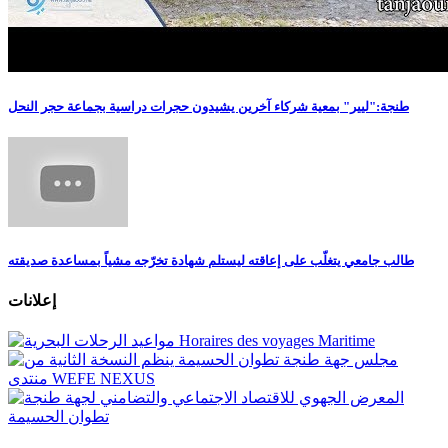
طنجة:"ليير" بمعية شركاء آخرين يشيدون حجرات دراسية بجماعة حجر النحل
طالب جامعي يتغلّب على إعاقته ليستلم شهادة تخرّجه مشياً بمساعدة صديقته
إعلانات