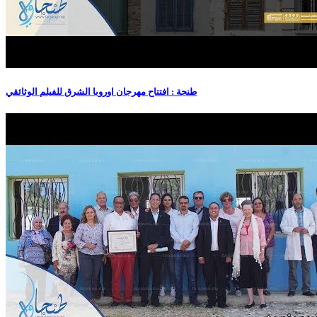
طنجة : افتتاح مهرجان اوروبا الشرق للفيلم الوثائقي