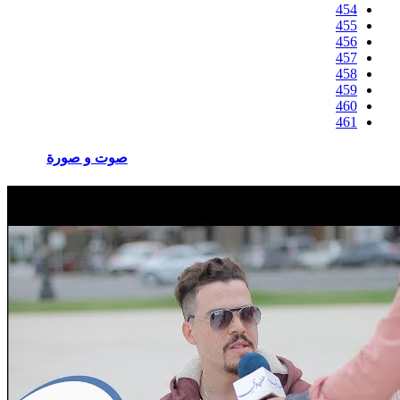
454
455
456
457
458
459
460
461
صوت و صورة
المزيد