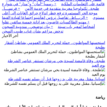
قائمة على التعليمات الملكية
+ رسمياً “أمان” و”مدار” في شوارع
طنجة.. تكنولوجيا مغربية متقدمة في خدمة الأمن
+ فرنســـا..
موجة الحر المستمرة ترفع خطر اندلاع حرائق الغابات إلى أعلى
مستوى
+ الربـــاط.. تفاصيل ترؤس إنفانتينو اجتماعا لقيادة الفيفا
+ مهنيو الطاكسيات غاضبون بعد إدانة خمسة سائقين نقلوا
أشخاصا لمعبر باب سبتة
+ بيان توضيحي.. مندوبية السجون
تدحض مزاعم بشأن غياب طبيب السجن
أخر الأخبار
استحسنها المواطنون.. حملة لتحرير الملك العمومي بشاطئ أشقار
بطنجة
طنجة.. وفاة غامضة لسيدة بحي مرشان تستنفر عناصر الشرطة
يوم العيد
إسبانيا..مقتل مغربية على يد زوجها قبل أن يسلم نفسه للشرطة
رياضة