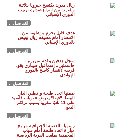
الرياضية.. اتحاد طنجة يعجز عن
الفوز أمام أضعف أندية البطولة
التفاصيل...
ريال مدريد يكتسح جيرونا بثلاثية
ويقترب من انتزاع صدارة ترتيب
الدوري الإسباني
التفاصيل...
هدف قاتل يحرم برشلونة من
الانتصار أمام مضيفه ريال بيتيس
بالدوري الإسباني
التفاصيل...
سجل هدفين وقدم تمريرتين
حاسمتين.. إسماعيل صيباري يقود
فريقه لانتصار كاسح بالدوري
الهولندي
التفاصيل...
ضمنها اتحاد طنجة و قطبي الدار
البيضا.."فيفا" يفرض عقوبات قاسية
على 11 ناديًا مغربيا بسبب تراكم
الديون
التفاصيل...