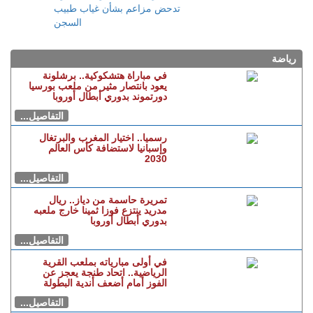
خمسة سائقين نقلوا أشخاصا
لمعبر باب سبتة
+ بيان
توضيحي.. مندوبية السجون
تدحض مزاعم بشأن غياب
طبيب السجن
رياضة
في مباراة هتشكوكية.. برشلونة
يعود بانتصار مثير من ملعب بورسيا
دورتموند بدوري أبطال أوروبا
التفاصيل...
رسميا.. اختيار المغرب والبرتغال
وإسبانيا لاستضافة كأس العالم
2030
التفاصيل...
تمريرة حاسمة من دياز.. ريال
مدريد ينتزع فوزا ثمينا خارج ملعبه
بدوري أبطال أوروبا
التفاصيل...
في أولى مبارياته بملعب القرية