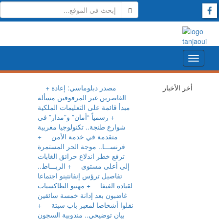
أخر الأخبار
+ مصدر دبلوماسي: إعادة
القاصرين غير المرفوقين
مسألة مبدأ قائمة على
التعليمات الملكية
+ رسمياً
“أمان” و”مدار” في شوارع
طنجة.. تكنولوجيا مغربية
متقدمة في خدمة الأمن
+
فرنســـا.. موجة الحر
المستمرة ترفع خطر اندلاع
حرائق الغابات إلى أعلى
مستوى
+ الربـــاط..
تفاصيل ترؤس إنفانتينو اجتماعا
لقيادة الفيفا
+ مهنيو
الطاكسيات غاضبون بعد إدانة