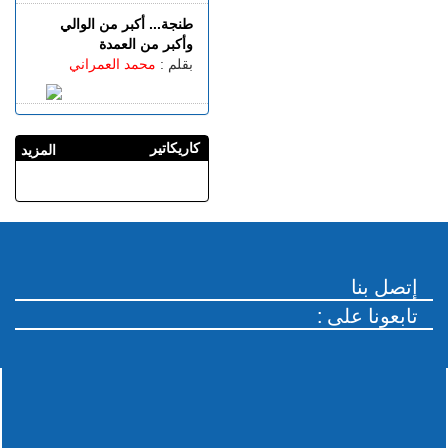
الصغيرة
الأربعاء 05 غشت | 16:12
بقلم :
محمد العمراني
احتلال الملك العمومي يحاصر
منزل أسرة ببئر الشفاء..
والعائلة تطلب الإنصاف
طنجة... أكبر من الوالي
وأكبر من العمدة
الأربعاء 05 غشت | 15:13
بقلم :
محمد العمراني
طنجة المتوسط.. إحباط محاولة
لتهريب 350 كيلوغراما من
مخدر الشيرا
كاريكاتير
المزيد
إتصل بنا
: تابعونا على