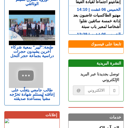
الخميس 06 غشت | 18:06
طنجة : افتتاح مهرجان
الربـــاط.. تفاصيل ترؤس
اوروبا الشرق للفيلم
إنفانتينو اجتماعا لقيادة الفيفا
الوثائقي
الخميس 06 غشت | 14:10
مهنيو الطاكسيات غاضبون بعد
إدانة خمسة سائقين نقلوا
أشخاصا لمعبر باب سبتة
الخميس 06 غشت | 12:28
بيان توضيحي.. مندوبية السجون
تابعنا على فيسبوك
تدحض مزاعم بشأن غياب
طنجة:"ليير" بمعية شركاء
آخرين يشيدون حجرات
طبيب السجن
دراسية بجماعة حجر النحل
الخميس 06 غشت | 11:26
النشرة البريدية
إسبانيا.. القضاء يحقق في عدم
تفاعل حكومة سانشيز مع
توصل بجديدنا عبر البريد
تحذيرات مخابراتية العبور
الإلكتروني
الجماعي إلى سبتة
الأربعاء 05 غشت | 23:07
طالب جامعي يتغلّب على
@
إعاقته ليستلم شهادة تخرّجه
في تخصصات مختلفة.. المختبر
مشياً بمساعدة صديقته
الوطني للشرطة العلمية يتوج
بشهادة الجودة الدولية