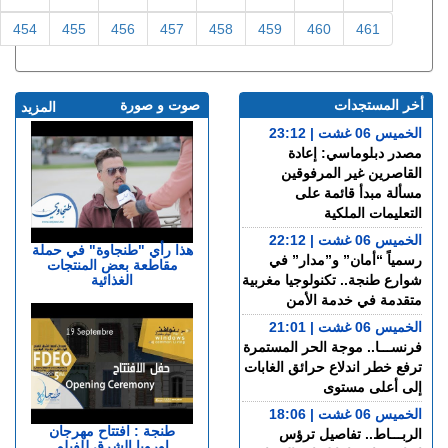
438
439
440
441
442
443
444
445
446
447
448
449
450
451
452
453
454
455
456
457
458
459
460
461
أخر المستجدات
صوت و صورة
المزيد
الخميس 06 غشت | 23:12
مصدر دبلوماسي: إعادة
القاصرين غير المرفوقين
مسألة مبدأ قائمة على
التعليمات الملكية
الخميس 06 غشت | 22:12
هذا رأي "طنجاوة" في حملة
رسمياً “أمان” و”مدار” في
مقاطعة بعض المنتجات
الغذائية
شوارع طنجة.. تكنولوجيا مغربية
متقدمة في خدمة الأمن
الخميس 06 غشت | 21:01
فرنســـا.. موجة الحر المستمرة
ترفع خطر اندلاع حرائق الغابات
إلى أعلى مستوى