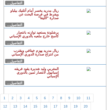
رسميا.. العصبة الاحترافية تبرمج
مباراة اتحاد طنجة أمام شباب
المحمدية بملعب القرية الرياضية
التفاصيل...
ريال مدريد يخسر أمام أتلتيك بيلباو
ويفرط في فرصة البحث عن
صدارة "الليغا"
التفاصيل...
برشلونة يستعيد توازنه بانتصار
كاسح خارج ملعبه بالدوري الإسباني
التفاصيل...
ريال مدريد يهزم خيتافي ويقترب
من انتزاع صدارة الدوري الإسباني
التفاصيل...
المغربي وليد شديرة يقود فريقه
إسبانيول لانتصار ثمين بالدوري
الإسباني
التفاصيل...