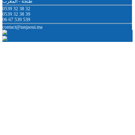
طنجة - المغرب
0539 32 38 32
0539 32 38 39
06 67 539 539
contact@tanjaoui.ma