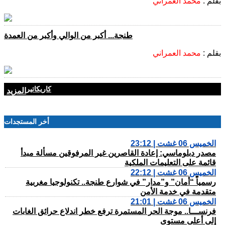
بقلم :
محمد العمراني
طنجة... أكبر من الوالي وأكبر من العمدة
بقلم :
محمد العمراني
كاريكاتير
المزيد
أخر المستجدات
الخميس 06 غشت | 23:12
مصدر دبلوماسي: إعادة القاصرين غير المرفوقين مسألة مبدأ
قائمة على التعليمات الملكية
الخميس 06 غشت | 22:12
رسمياً “أمان” و”مدار” في شوارع طنجة.. تكنولوجيا مغربية
متقدمة في خدمة الأمن
الخميس 06 غشت | 21:01
فرنســـا.. موجة الحر المستمرة ترفع خطر اندلاع حرائق الغابات
إلى أعلى مستوى