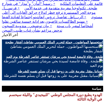
قائمة على التعليمات الملكية
+ رسمياً “أمان” و”مدار” في شوارع
طنجة.. تكنولوجيا مغربية متقدمة في خدمة الأمن
+ فرنســـا..
موجة الحر المستمرة ترفع خطر اندلاع حرائق الغابات إلى أعلى
مستوى
+ الربـــاط.. تفاصيل ترؤس إنفانتينو اجتماعا لقيادة الفيفا
+ مهنيو الطاكسيات غاضبون بعد إدانة خمسة سائقين نقلوا
أشخاصا لمعبر باب سبتة
+ بيان توضيحي.. مندوبية السجون
تدحض مزاعم بشأن غياب طبيب السجن
أخر الأخبار
استحسنها المواطنون.. حملة لتحرير الملك العمومي بشاطئ أشقار بطنجة
طنجة.. وفاة غامضة لسيدة بحي مرشان تستنفر عناصر الشرطة يوم العيد
إسبانيا..مقتل مغربية على يد زوجها قبل أن يسلم نفسه للشرطة
سياسة
الهدوء يطبع دورة المجلس الوطني "للبيجيدي" والليلة سيحسم
في الولاية الثالثة