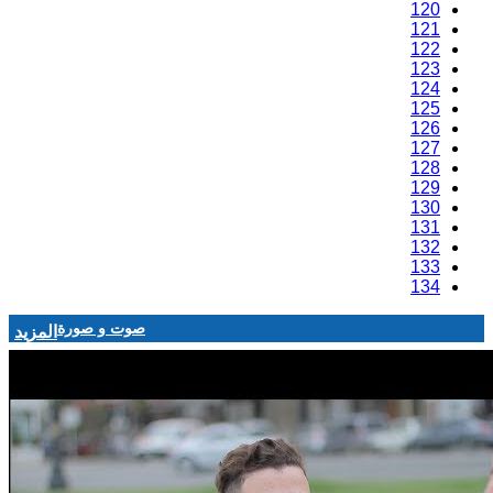
120
121
122
123
124
125
126
127
128
129
130
131
132
133
134
صوت و صورة
المزيد