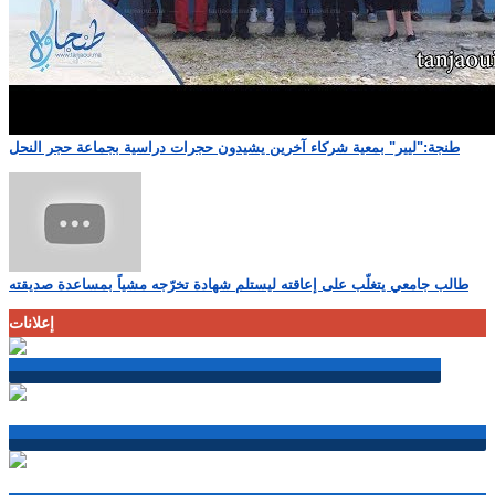
طنجة:"ليير" بمعية شركاء آخرين يشيدون حجرات دراسية بجماعة حجر النحل
طالب جامعي يتغلّب على إعاقته ليستلم شهادة تخرّجه مشياً بمساعدة صديقته
إعلانات