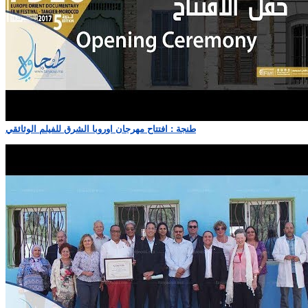
طنجة : افتتاح مهرجان اوروبا الشرق للفيلم الوثائقي