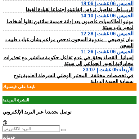
الخميس 06 غشت | 18:06
الربـــاط.. تفاصيل ترؤس إنفانتينو اجتماعا لقيادة الفيفا
الخميس 06 غشت | 14:10
مهنيو الطاكسيات غاضبون بعد إدانة خمسة سائقين نقلوا أشخاصا
لمعبر باب سبتة
الخميس 06 غشت | 12:28
بيان توضيحي.. مندوبية السجون تدحض مزاعم بشأن غياب طبيب
السجن
الخميس 06 غشت | 11:26
إسبانيا.. القضاء يحقق في عدم تفاعل حكومة سانشيز مع تحذيرات
مخابراتية العبور الجماعي إلى سبتة
الأربعاء 05 غشت | 23:07
في تخصصات مختلفة.. المختبر الوطني للشرطة العلمية يتوج
بشهادة الجودة الدولية
تابعنا على فيسبوك
الأربعاء 05 غشت | 22:32
الفنيدق.. الدرك الملكي يطيح بمتورطين في التحريض على الهجرة
غير الشرعية
النشرة البريدية
الأربعاء 05 غشت | 19:54
حيلة جديدة.. معطيات أمنية دقيقة تطيح بمروجين للمخدرات
توصل بجديدنا عبر البريد الإلكتروني
الأربعاء 05 غشت | 17:45
@
مأســـاة.. مصرع شخص وإصابات بليغة إثر اصطدام سيارة بعمود
إنارة بطريق حكامة
الأربعاء 05 غشت | 17:18
خدمات