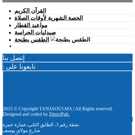
صحيفة إسبانية..المغرب استطاع رصد الاقتحام الجماعي لسبتة
عبر القمرين الاصطناعيين
القرآن الكريم
الأربعاء 05 غشت | 16:52
الحصة الشهرية لأوقات الصلاة
بعد المرحلة الابتدائية.. انطلاق جلسات الاستئناف في محاكمة
مواعيد القطار
المتهمين في ملف قضية "إسكوبار الصحراء"
الأربعاء 05 غشت | 16:12
صيدليات الحراسة
احتلال الملك العمومي يحاصر منزل أسرة ببئر الشفاء.. والعائلة
الطقس بطنجة
تطلب الإنصاف
الأربعاء 05 غشت | 15:13
طنجة المتوسط.. إحباط محاولة لتهريب 350 كيلوغراما من مخدر
إتصل بنا
الشيرا
: تابعونا على
2015 © Copyright TANJAOUI.MA | All Rights reserved.
Designed and coded by
DirectPub.
شقة رقم 3، الطابق الثاني،عمارة حمزة،
شارع مولاي يوسف