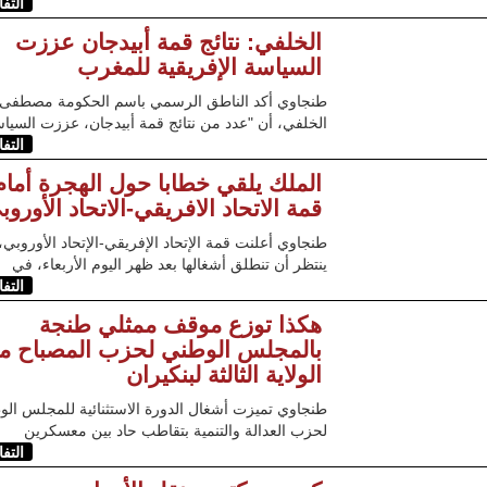
التف
الخلفي: نتائج قمة أبيدجان عززت
السياسة الإفريقية للمغرب
طنجاوي أكد الناطق الرسمي باسم الحكومة مصطفى
الخلفي، أن "عدد من نتائج قمة أبيدجان، عززت السيا
التف
الملك يلقي خطابا حول الهجرة أمام
قمة الاتحاد الافريقي-الاتحاد الأوروب
طنجاوي أعلنت قمة الإتحاد الإفريقي-الإتحاد الأوروبي،
ينتظر أن تنطلق أشغالها بعد ظهر اليوم الأربعاء، في
التف
هكذا توزع موقف ممثلي طنجة
بالمجلس الوطني لحزب المصباح م
الولاية الثالثة لبنكيران
طنجاوي تميزت أشغال الدورة الاستثنائية للمجلس ال
لحزب العدالة والتنمية بتقاطب حاد بين معسكرين
التف