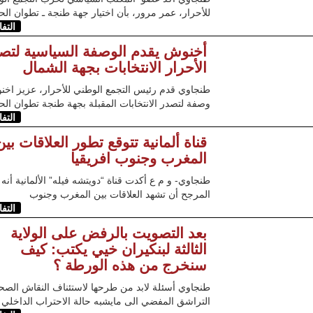
للأحرار، عمر مرور، بأن اختيار جهة طنجة ـ تطوان ال
التف
أخنوش يقدم الوصفة السياسية لتص
الأحرار الانتخابات بجهة الشمال
طنجاوي قدم رئيس التجمع الوطني للأحرار، عزيز اخن
وصفة لتصدر الانتخابات المقبلة بجهة طنجة تطوان ال
التف
قناة ألمانية تتوقع تطور العلاقات بين
المغرب وجنوب افريقيا
طنجاوي- و م ع أكدت قناة “دويتشه فيله” الألمانية أنه
المرجح أن تشهد العلاقات بين المغرب وجنوب
التف
بعد التصويت بالرفض على الولاية
الثالثة لبنكيران خيي يكتب: كيف
سنخرج من هذه الورطة ؟
طنجاوي أسئلة لابد من طرحها لاستئناف النقاش الصح
التراشق المفضي الى مايشبه حالة الاحتراب الداخلي