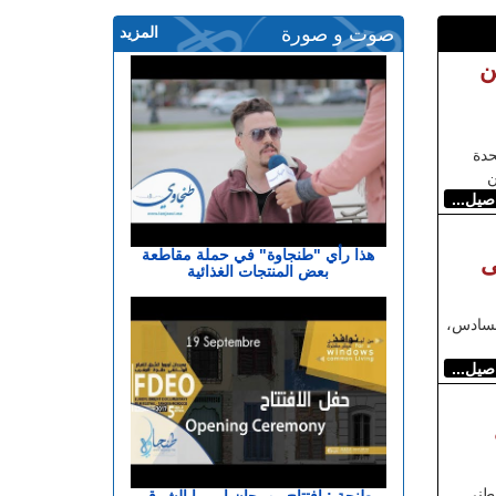
صوت و صورة
المزيد
ن
حدة
ن
اصيل...
هذا رأي "طنجاوة" في حملة مقاطعة
ى
بعض المنتجات الغذائية
لسادس،
اصيل...
وطني
طنجة : افتتاح مهرجان اوروبا الشرق