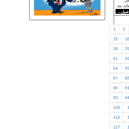
له بعد
اصيل...
1
2
15
1
28
2
41
4
54
5
67
6
80
8
93
9
105
116
127