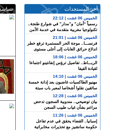
أخر المستجدات
سياسة
الخميس 06 غشت | 22:12
رسمياً “أمان” و”مدار” في شوارع طنجة..
تكنولوجيا مغربية متقدمة في خدمة الأمن
الخميس 06 غشت | 21:01
فرنســـا.. موجة الحر المستمرة ترفع خطر
اندلاع حرائق الغابات إلى أعلى مستوى
الخميس 06 غشت | 18:06
الربـــاط.. تفاصيل ترؤس إنفانتينو اجتماعا
لقيادة الفيفا
الخميس 06 غشت | 14:10
مهنيو الطاكسيات غاضبون بعد إدانة خمسة
سائقين نقلوا أشخاصا لمعبر باب سبتة
الخميس 06 غشت | 12:28
بيان توضيحي.. مندوبية السجون تدحض
مزاعم بشأن غياب طبيب السجن
الخميس 06 غشت | 11:26
إسبانيا.. القضاء يحقق في عدم تفاعل
حكومة سانشيز مع تحذيرات مخابراتية