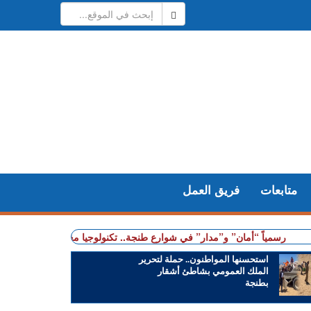
متابعات
فريق العمل
رسمياً “أمان” و”مدار” في شوارع طنجة.. تكنولوجيا مغربية متقدمة في خدمة ال
استحسنها المواطنون.. حملة لتحرير
الملك العمومي بشاطئ أشقار
بطنجة