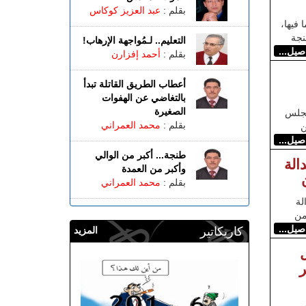
بقلم :
عبد العزيز كوكاس
 فيها،
نجة
التعليم.. لـمُواجهة الإرهاب!
اصيل...
بقلم :
أحمد إفزارن
أعطاب الطريق القاتلة تبدأ
بالتغاضي عن الهفوات
الصغيرة
مجلس
بقلم :
محمد العمراني
اصيل...
طنجة... أكبر من الوالي
الة
وأكبر من العمدة
بقلم :
محمد العمراني
لة
اصيل...
كاريكاتير
المزيد
ر
لس