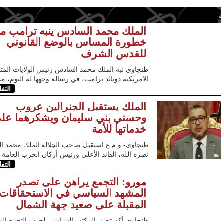
الملك محمد السادس ينبه ترامب م
خطورة المساس بالوضع القانوني
للقدس الشرف
طنجاوي نبه الملك محمد السادس رئيس الولايات المت
الامريكية دونالد ترامب، في رسالة وجهها له اليوم، م
التف
الملك يستقبل الجنرالين عروب
وحسني بني سليمان ويشكرهما عل
خدماتها للأمة
طنجاوي- و م ع استقبل صاحب الجلالة الملك محمد ا
نصره الله، القائد الأعلى ورئيس أركان الحرب العامة
التف
مورو: التجمع يراهن على تصدر
المشهد السياسي في الاستحقاقات
المقبلة على صعيد جهة الشمال
طنجاوي أكد عضو المكتب السياسي لحزب التجمع ال