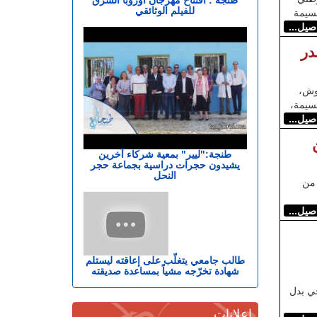
للفيلم الوثائقي
حسيمة
اصيل...
در
وش،
حسيمة،
اصيل...
طنجة:"ليير" بمعية شركاء آخرين
يشيدون حجرات دراسية بجماعة حجر
النحل
 من
اصيل...
طالب جامعي يتغلّب على إعاقته ليستلم
شهادة تخرّجه مشياً بمساعدة صديقته
ي بدل
إعلانات