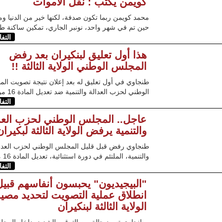
كويمن يكتب : نقل الأموات
محمد كويمن ربما تكون صدفة، لكنها خير من الدنيا وما
حين تم في شهر واحد، نونبر الجاري، تمكين ساكنة ط
التف
هذا أول تعليق لبنكيران بعد رفض
المجلس الوطني الولاية الثالثة !!
طنجاوي في أول تعليق له بعد إعلان نتيجة تصويت ال
الوطني لحزب العدالة والتنمية ضد تعديل المادة 16 من
التف
عاجل.. المجلس الوطني لحزب العد
والتنمية يرفض الولاية الثالثة لبكيران
طنجاوي رفض قبل قليل المجلس الوطني لحزب العدا
والتنمية، الملتئم في دورة استثنائية، تعديل المادة 16 من
التف
"البيجيديون" يحبسون أنفاسهم قبيل
انطلاق عملية التصويت لتحديد مصي
الولاية الثالثة لبنكيران
طنجاوي تسود حالة من الترقب الشديد، داخل المج