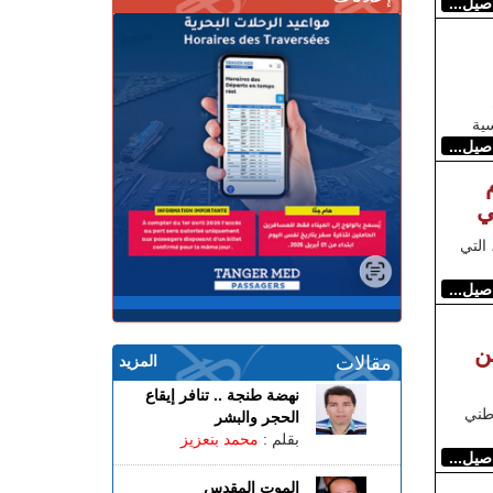
اصيل...
سية
اصيل...
ي
 التي
اصيل...
ن
مقالات
المزيد
نهضة طنجة .. تنافر إيقاع
وطني
الحجر والبشر
بقلم :
محمد بنعزيز
اصيل...
الموت المقدس