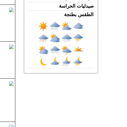
قضية "إسكوبار الصحراء"
صيدليات الحراسة
الأربعاء 05 غشت | 16:12
الطقس بطنجة
احتلال الملك العمومي يحاصر منزل أسرة
ببئر الشفاء.. والعائلة تطلب الإنصاف
الأربعاء 05 غشت | 15:13
طنجة المتوسط.. إحباط محاولة لتهريب
350 كيلوغراما من مخدر الشيرا
الأربعاء 05 غشت | 11:57
غضــــب.. الجنود الإسبان يحتجون على
الوجبات الغذائية والساعات الإضافية في
سبتة المحتلة