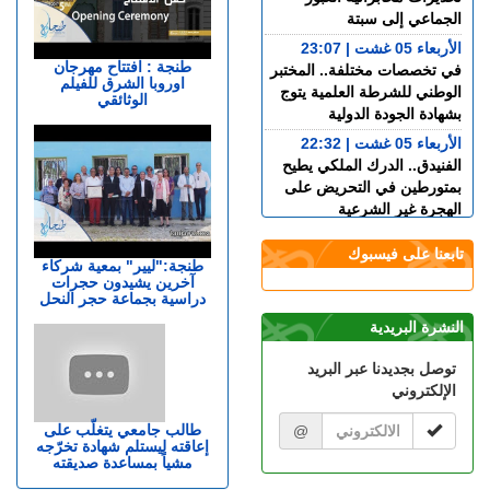
الجماعي إلى سبتة
الأربعاء 05 غشت | 23:07
طنجة : افتتاح مهرجان
في تخصصات مختلفة.. المختبر
اوروبا الشرق للفيلم
الوطني للشرطة العلمية يتوج
الوثائقي
بشهادة الجودة الدولية
الأربعاء 05 غشت | 22:32
الفنيدق.. الدرك الملكي يطيح
بمتورطين في التحريض على
الهجرة غير الشرعية
الأربعاء 05 غشت | 19:54
تابعنا على فيسبوك
حيلة جديدة.. معطيات أمنية
طنجة:"ليير" بمعية شركاء
آخرين يشيدون حجرات
دقيقة تطيح بمروجين للمخدرات
دراسية بجماعة حجر النحل
الأربعاء 05 غشت | 17:45
النشرة البريدية
مأســـاة.. مصرع شخص
وإصابات بليغة إثر اصطدام
توصل بجديدنا عبر البريد
سيارة بعمود إنارة بطريق
الإلكتروني
حكامة
الأربعاء 05 غشت | 17:18
طالب جامعي يتغلّب على
@
إعاقته ليستلم شهادة تخرّجه
صحيفة إسبانية..المغرب
مشياً بمساعدة صديقته
استطاع رصد الاقتحام الجماعي