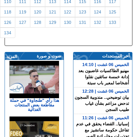
110
111
112
113
114
115
116
117
118
119
120
121
122
123
124
125
126
127
128
129
130
131
132
133
134
أخر المستجدات
صوت و صورة
المزيد
الخميس 06 غشت | 14:10
مهنيو الطاكسيات غاضبون بعد
إدانة خمسة سائقين نقلوا
أشخاصا لمعبر باب سبتة
الخميس 06 غشت | 12:28
بيان توضيحي.. مندوبية السجون
هذا رأي "طنجاوة" في حملة
تدحض مزاعم بشأن غياب
مقاطعة بعض المنتجات
الغذائية
طبيب السجن
الخميس 06 غشت | 11:26
إسبانيا.. القضاء يحقق في عدم
تفاعل حكومة سانشيز مع
تحذيرات مخابراتية العبور