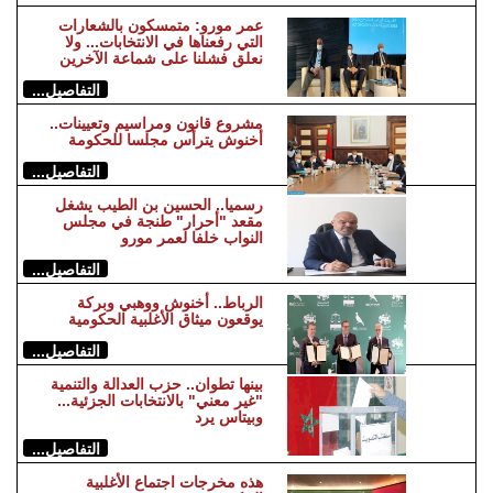
عمر مورو: متمسكون بالشعارات
التي رفعناها في الانتخابات... ولا
نعلق فشلنا على شماعة الآخرين
التفاصيل...
مشروع قانون ومراسيم وتعيينات..
أخنوش يترأس مجلسا للحكومة
التفاصيل...
رسميا.. الحسين بن الطيب يشغل
مقعد "أحرار" طنجة في مجلس
النواب خلفا لعمر مورو
التفاصيل...
الرباط.. أخنوش ووهبي وبركة
يوقعون ميثاق الأغلبية الحكومية
التفاصيل...
بينها تطوان.. حزب العدالة والتنمية
"غير معني" بالانتخابات الجزئية...
وبيتاس يرد
التفاصيل...
هذه مخرجات اجتماع الأغلبية