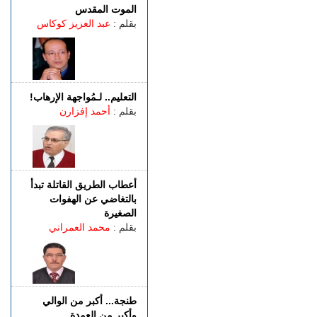
للنجارة يعرض ساكنة حي بني
الموت المقدس
توزين لأمراض خطيرة فمن
بقلم :
عبد العزيز كوكاس
يحميه؟
الثلاثاء 04 غشت | 22:31
شحال خسرتي باش تدوز
الصيفية فطنجة؟
التعليم.. لـمُواجهة الإرهاب!
الثلاثاء 04 غشت | 20:07
بقلم :
أحمد إفزارن
توضيـــح.. "غوغل مابس"
يُصنِّف سبتة ومليلية كـ"مناطق
متنازع عليها"
أعطاب الطريق القاتلة تبدأ
بالتغاضي عن الهفوات
الصغيرة
بقلم :
محمد العمراني
طنجة... أكبر من الوالي
وأكبر من العمدة