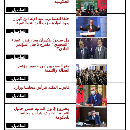
الحكومية
التفاصيل...
خلفا للعثماني.. عبد الإله ابن كيران
يعود لقيادة حزب العدالة والتنمية
التفاصيل...
هل سيعود بنكيران بعد رفض أعضاء
"البيجيدي" مقترح تأجيل المؤتمر
العادي؟!
التفاصيل...
منع الصحفيين من حضور مؤتمر
العدالة والتنمية
التفاصيل...
فاس.. الملك يترأس مجلسا وزاريا
التفاصيل...
مشروع قانون المالية ضمن جدول
أعماله.. أخنوش يترأس مجلسا
للحكومة
التفاصيل...