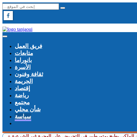
فريق العمل
متابعات
بانوراما
الأسرة
ثقافة وفنون
الجريمة
إقتصاد
رياضة
مجتمع
شأن محلي
سياسة
رك الملكي يطيح بمتورطين في التحريض على الهجرة غير الشرعية