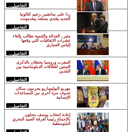
التفاصيل...
ردا على سانشيز..زعيم كتالونيا
الجديد يقتدي بسلفه بيغدمونت
التفاصيل...
مثير.. العدالة والتنمية تطالب بإلغاء
عشرات الاتفاقيات التي وقعها
إلياس العماري
التفاصيل...
المغرب وروسيا يحتفلان بالذكرى
الستين للعلاقات الدبلوماسية بين
البلدين
التفاصيل...
مهربو البوليساريو يحرمون سكان
تندوف مرة أخرى من المساعدات
الإنسانية
التفاصيل...
إعادة انتخاب يوسف بنحلون
بالإجماع رئيسا لغرفة الصيد البحري
المتوسطية
التفاصيل...