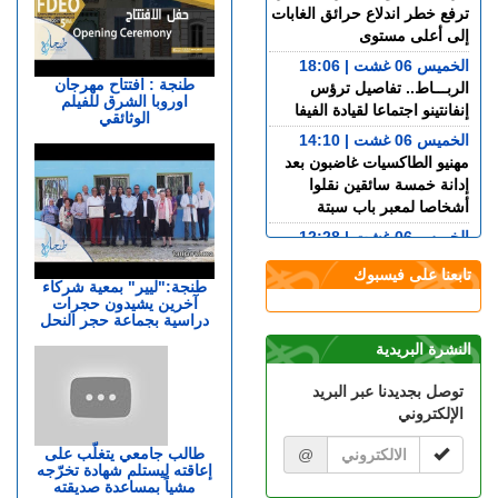
ترفع خطر اندلاع حرائق الغابات
إلى أعلى مستوى
الخميس 06 غشت | 18:06
طنجة : افتتاح مهرجان
الربـــاط.. تفاصيل ترؤس
اوروبا الشرق للفيلم
إنفانتينو اجتماعا لقيادة الفيفا
الوثائقي
الخميس 06 غشت | 14:10
مهنيو الطاكسيات غاضبون بعد
إدانة خمسة سائقين نقلوا
أشخاصا لمعبر باب سبتة
الخميس 06 غشت | 12:28
بيان توضيحي.. مندوبية السجون
تابعنا على فيسبوك
تدحض مزاعم بشأن غياب
طنجة:"ليير" بمعية شركاء
آخرين يشيدون حجرات
طبيب السجن
دراسية بجماعة حجر النحل
الخميس 06 غشت | 11:26
النشرة البريدية
إسبانيا.. القضاء يحقق في عدم
تفاعل حكومة سانشيز مع
توصل بجديدنا عبر البريد
تحذيرات مخابراتية العبور
الإلكتروني
الجماعي إلى سبتة
الأربعاء 05 غشت | 23:07
طالب جامعي يتغلّب على
@
إعاقته ليستلم شهادة تخرّجه
في تخصصات مختلفة.. المختبر
مشياً بمساعدة صديقته
الوطني للشرطة العلمية يتوج