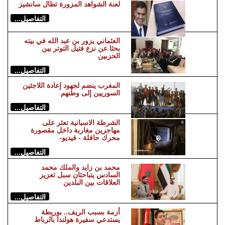
لعنة الشواهد المزورة تطال سانشيز
التفاصيل...
العثماني يزور بن عبد الله في بيته
بحثا عن نزع فتيل التوتر بين
الحزبين
التفاصيل...
المغرب ينضم لجهود إعادة اللاجئين
السوريين إلى وطنهم
التفاصيل...
الشرطة الاسبانية تعثر على
مهاجرين مغاربة داخل مقصورة
محرك حافلة - فيديو-
التفاصيل...
محمد بن زايد والملك محمد
السادس يتباحثان سبل تعزيز
العلاقات بين البلدين
التفاصيل...
أزمة بسبب الريف.. بوريطة
يستدعي سفيرة هولندا بالرباط