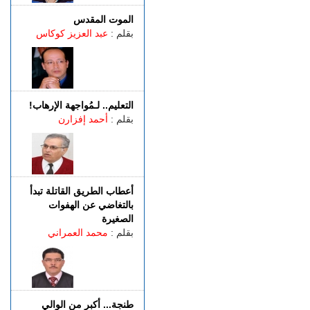
المتهمين في ملف قضية
"إسكوبار الصحراء"
الموت المقدس
بقلم :
عبد العزيز كوكاس
الأربعاء 05 غشت | 16:12
احتلال الملك العمومي يحاصر
منزل أسرة ببئر الشفاء..
والعائلة تطلب الإنصاف
الأربعاء 05 غشت | 15:13
التعليم.. لـمُواجهة الإرهاب!
طنجة المتوسط.. إحباط محاولة
بقلم :
أحمد إفزارن
لتهريب 350 كيلوغراما من
مخدر الشيرا
أعطاب الطريق القاتلة تبدأ
بالتغاضي عن الهفوات
الصغيرة
بقلم :
محمد العمراني
طنجة... أكبر من الوالي