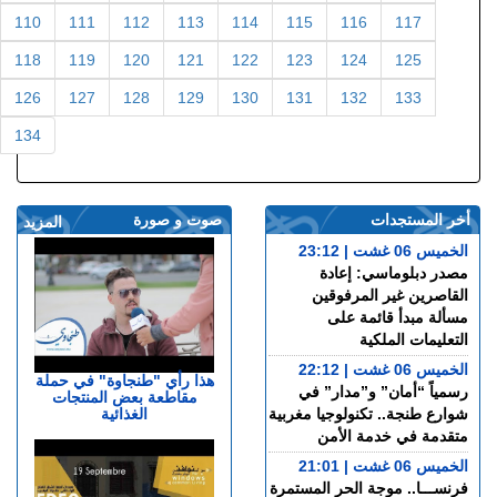
110
111
112
113
114
115
116
117
118
119
120
121
122
123
124
125
126
127
128
129
130
131
132
133
134
أخر المستجدات
صوت و صورة
المزيد
الخميس 06 غشت | 23:12
مصدر دبلوماسي: إعادة
القاصرين غير المرفوقين
مسألة مبدأ قائمة على
التعليمات الملكية
الخميس 06 غشت | 22:12
هذا رأي "طنجاوة" في حملة
رسمياً “أمان” و”مدار” في
مقاطعة بعض المنتجات
الغذائية
شوارع طنجة.. تكنولوجيا مغربية
متقدمة في خدمة الأمن
الخميس 06 غشت | 21:01
فرنســـا.. موجة الحر المستمرة