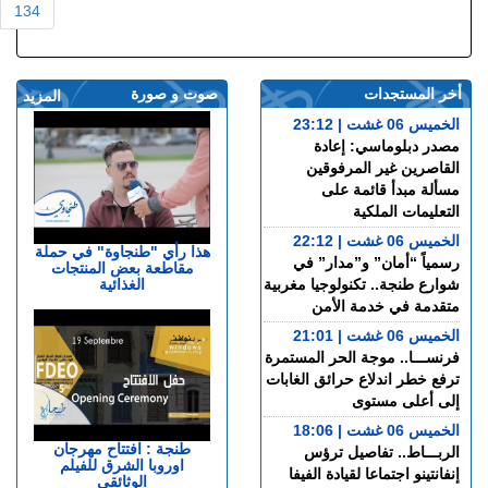
134
أخر المستجدات
صوت و صورة
المزيد
الخميس 06 غشت | 23:12
مصدر دبلوماسي: إعادة
القاصرين غير المرفوقين
مسألة مبدأ قائمة على
التعليمات الملكية
الخميس 06 غشت | 22:12
هذا رأي "طنجاوة" في حملة
رسمياً “أمان” و”مدار” في
مقاطعة بعض المنتجات
الغذائية
شوارع طنجة.. تكنولوجيا مغربية
متقدمة في خدمة الأمن
الخميس 06 غشت | 21:01
فرنســـا.. موجة الحر المستمرة
ترفع خطر اندلاع حرائق الغابات
إلى أعلى مستوى
الخميس 06 غشت | 18:06
طنجة : افتتاح مهرجان
الربـــاط.. تفاصيل ترؤس
اوروبا الشرق للفيلم
إنفانتينو اجتماعا لقيادة الفيفا
الوثائقي