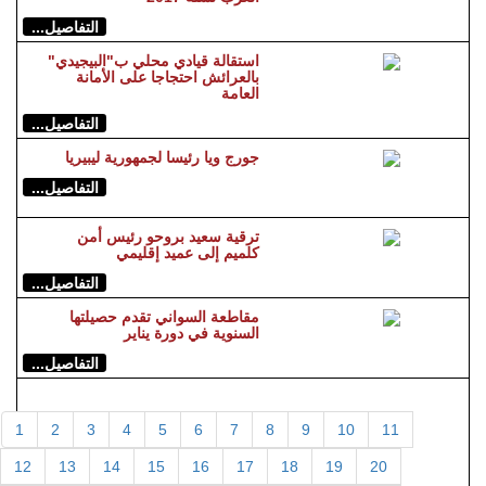
التفاصيل...
استقالة قيادي محلي ب"البيجيدي"
بالعرائش احتجاجا على الأمانة
العامة
التفاصيل...
جورج ويا رئيسا لجمهورية ليبيريا
التفاصيل...
ترقية سعيد بروحو رئيس أمن
كلميم إلى عميد إقليمي
التفاصيل...
مقاطعة السواني تقدم حصيلتها
السنوية في دورة يناير
التفاصيل...
1
2
3
4
5
6
7
8
9
10
11
12
13
14
15
16
17
18
19
20