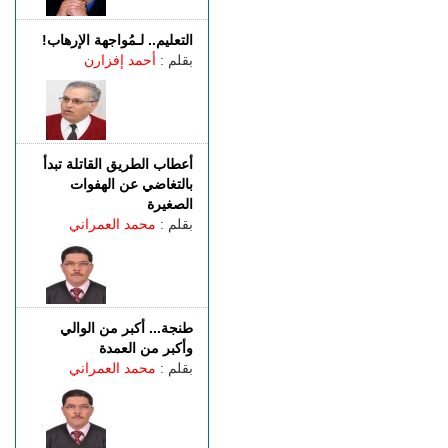
والعائلة تطلب الإنصاف
الأربعاء 05 غشت | 15:13
التعليم.. لـمُواجهة الإرهاب!
طنجة المتوسط.. إحباط محاولة
بقلم :
أحمد إفزارن
لتهريب 350 كيلوغراما من
مخدر الشيرا
أعطاب الطريق القاتلة تبدأ
بالتغاضي عن الهفوات
الصغيرة
بقلم :
محمد العمراني
طنجة... أكبر من الوالي
وأكبر من العمدة
بقلم :
محمد العمراني