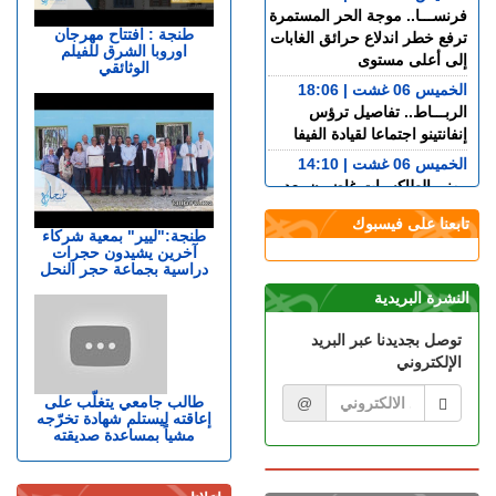
فرنســـا.. موجة الحر المستمرة
طنجة : افتتاح مهرجان
ترفع خطر اندلاع حرائق الغابات
اوروبا الشرق للفيلم
إلى أعلى مستوى
الوثائقي
الخميس 06 غشت | 18:06
الربـــاط.. تفاصيل ترؤس
إنفانتينو اجتماعا لقيادة الفيفا
الخميس 06 غشت | 14:10
مهنيو الطاكسيات غاضبون بعد
إدانة خمسة سائقين نقلوا
تابعنا على فيسبوك
أشخاصا لمعبر باب سبتة
طنجة:"ليير" بمعية شركاء
آخرين يشيدون حجرات
الخميس 06 غشت | 12:28
دراسية بجماعة حجر النحل
بيان توضيحي.. مندوبية السجون
النشرة البريدية
تدحض مزاعم بشأن غياب
طبيب السجن
توصل بجديدنا عبر البريد
الخميس 06 غشت | 11:26
الإلكتروني
إسبانيا.. القضاء يحقق في عدم
تفاعل حكومة سانشيز مع
طالب جامعي يتغلّب على
@
إعاقته ليستلم شهادة تخرّجه
تحذيرات مخابراتية العبور
مشياً بمساعدة صديقته
الجماعي إلى سبتة
الأربعاء 05 غشت | 23:07