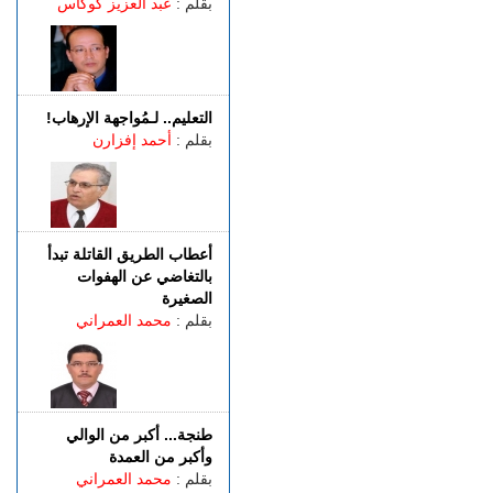
بقلم :
عبد العزيز كوكاس
جلسات الاستئناف في محاكمة
المتهمين في ملف قضية
"إسكوبار الصحراء"
الأربعاء 05 غشت | 16:12
احتلال الملك العمومي يحاصر
التعليم.. لـمُواجهة الإرهاب!
منزل أسرة ببئر الشفاء..
بقلم :
أحمد إفزارن
والعائلة تطلب الإنصاف
أعطاب الطريق القاتلة تبدأ
بالتغاضي عن الهفوات
الصغيرة
بقلم :
محمد العمراني
طنجة... أكبر من الوالي
وأكبر من العمدة
بقلم :
محمد العمراني