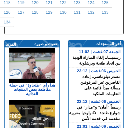
118
119
120
121
122
123
124
125
126
127
128
129
130
131
132
133
134
أخر المستجدات
صوت و صورة
المزيد
الجمعة 07 غشت | 11:02
رسميـــا.. إلغاء المباراة الودية
بين اتحاد طنجة وبرشلونة
الخميس 06 غشت | 23:12
مصدر دبلوماسي: إعادة
القاصرين غير المرفوقين
هذا رأي "طنجاوة" في حملة
مسألة مبدأ قائمة على
مقاطعة بعض المنتجات
الغذائية
التعليمات الملكية
الخميس 06 غشت | 22:12
رسمياً “أمان” و”مدار” في
شوارع طنجة.. تكنولوجيا مغربية
متقدمة في خدمة الأمن
الخميس 06 غشت | 21:01