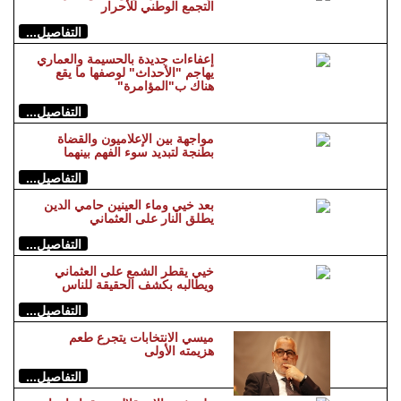
التجمع الوطني للأحرار
التفاصيل...
إعفاءات جديدة بالحسيمة والعماري
يهاجم "الأحداث" لوصفها ما يقع
هناك ب"المؤامرة"
التفاصيل...
مواجهة بين الإعلاميون والقضاة
بطنجة لتبديد سوء الفهم بينهما
التفاصيل...
بعد خيي وماء العينين حامي الدين
يطلق النار على العثماني
التفاصيل...
خيي يقطر الشمع على العثماني
ويطالبه بكشف الحقيقة للناس
التفاصيل...
ميسي الانتخابات يتجرع طعم
هزيمته الأولى
التفاصيل...